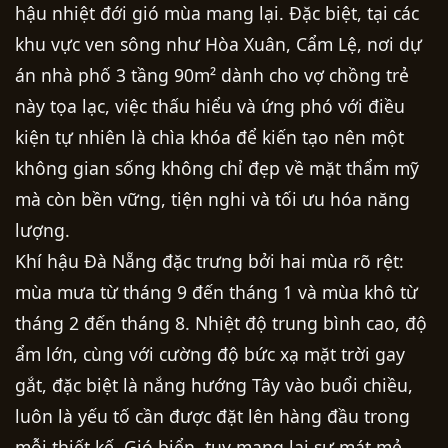
hậu nhiệt đới gió mùa mang lại. Đặc biệt, tại các
khu vực ven sông như Hòa Xuân, Cẩm Lệ, nơi dự
án nhà phố 3 tầng 90m² dành cho vợ chồng trẻ
này tọa lạc, việc thấu hiểu và ứng phó với điều
kiện tự nhiên là chìa khóa để kiến tạo nên một
không gian sống không chỉ đẹp về mặt thẩm mỹ
mà còn bền vững, tiện nghi và tối ưu hóa năng
lượng.
Khí hậu Đà Nẵng đặc trưng bởi hai mùa rõ rệt:
mùa mưa từ tháng 9 đến tháng 1 và mùa khô từ
tháng 2 đến tháng 8. Nhiệt độ trung bình cao, độ
ẩm lớn, cùng với cường độ bức xạ mặt trời gay
gắt, đặc biệt là nắng hướng Tây vào buổi chiều,
luôn là yếu tố cần được đặt lên hàng đầu trong
mỗi thiết kế. Gió biển, tuy mang lại sự mát mẻ,