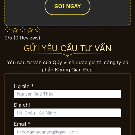
GỌI NGAY
0/5
(0 Reviews)
GỬI YÊU CẦU TƯ VẤN
Yêu cầu tư vấn của Qúy vị sẽ được gửi tới công ty cổ
phần Không Gian Đẹp.
Họ tên *
Địa chỉ
Email *