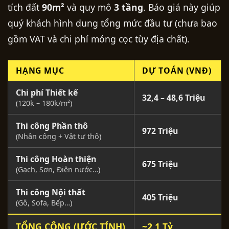
tích đất
90m²
và quy mô
3 tầng
. Báo giá này giúp
quý khách hình dung tổng mức đầu tư (chưa bao
gồm VAT và chi phí móng cọc tùy địa chất).
HẠNG MỤC
DỰ TOÁN (VNĐ)
Chi phí Thiết kế
32,4 – 48,6 Triệu
(120k – 180k/m²)
Thi công Phần thô
972 Triệu
(Nhân công + Vật tư thô)
Thi công Hoàn thiện
675 Triệu
(Gạch, Sơn, Điện nước…)
Thi công Nội thất
405 Triệu
(Gỗ, Sofa, Bếp…)
TỔNG CỘNG (ƯỚC TÍNH)
~2,1 Tỷ