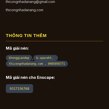
thicongnhadanang@gmail.com
thicongnhadanang.com
THÔNG TIN THÊM
Mã giải nén:
,
khonggiandep
b.spacekt,
thicongnhadanang.com , 0905056771
Mã giải nén cho Enscape:
0317156768