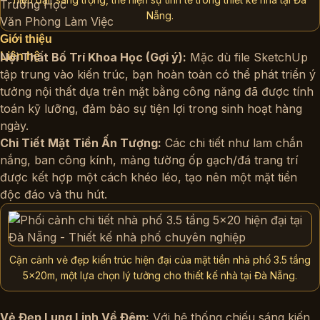
Trường Học
Nẵng.
Văn Phòng Làm Việc
Giới thiệu
Liên hệ
Nội Thất Bố Trí Khoa Học (Gợi ý):
Mặc dù file SketchUp
tập trung vào kiến trúc, bạn hoàn toàn có thể phát triển ý
tưởng nội thất dựa trên mặt bằng công năng đã được tính
toán kỹ lưỡng, đảm bảo sự tiện lợi trong sinh hoạt hàng
ngày.
Chi Tiết Mặt Tiền Ấn Tượng:
Các chi tiết như lam chắn
nắng, ban công kính, mảng tường ốp gạch/đá trang trí
được kết hợp một cách khéo léo, tạo nên một mặt tiền
độc đáo và thu hút.
Cận cảnh vẻ đẹp kiến trúc hiện đại của mặt tiền nhà phố 3.5 tầng
5x20m, một lựa chọn lý tưởng cho thiết kế nhà tại Đà Nẵng.
Vẻ Đẹp Lung Linh Về Đêm:
Với hệ thống chiếu sáng kiến