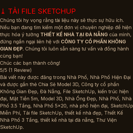
⤓
TẢI FILE SKETCHUP
Chúng
tôi hy vọng rằng tài liệu này sẽ thực sự hữu ích.
Nếu bạn đang tìm kiếm một đơn vị chuyên nghiệp để hiện
thực hóa ý tưởng
THIẾT KẾ NHÀ TẠI ĐÀ NẴNG
của mình,
đừng ngần ngại liên hệ với
CÔNG TY CỔ PHẦN KHÔNG
GIAN ĐẸP
. Chúng tôi luôn sẵn sàng tư vấn và đồng hành
cùng bạn!
Chúc các bạn thành công!
5/5
(1 Review)
Bài viết này được đăng trong
Nhà Phố
,
Nhà Phố Hiện Đại
và được gắn thẻ
Chia Sẻ Model 3D
,
Công ty cổ phần
Không Gian Đẹp
,
Đà Nẵng
,
File SketchUp
,
kiến trúc hiện
đại
,
Mặt Tiền 5m
,
Model 3D
,
Nhà Ống Đẹp
,
Nhà Phố
,
Nhà
Phố 3.5 Tầng
,
Nhà Phố 5x20
,
nhà phố hiện đại
,
SketchUp
Miễn Phí
,
Tải file SketchUp
,
thiết kế nhà đẹp
,
Thiết Kế
Nhà Phố 3 Tầng
,
thiết kế nhà tại đà nẵng
,
Thư Viện
SketchUp
.