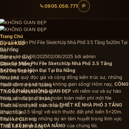
Bỏ
0905.056.771
qua
nội
dung
Trang Chủ
Chia Sẻ Miễn Phí File SketchUp Nhà Phố 3.5 Tầng 5x20m Tại
Dự án KGD
Đà Nẵng
Biệt Thự
Đăng vào
02/06/2025
02/06/2025
bởi
admin
Biệt thự 1 tầng
Chia Sẻ Miễn Phí File SketchUp Nhà Phố 3.5 Tầng
Biệt thự 2 tầng
5x20m Đẹp Hiện Đại Tại Đà Nẵng
Biệt thự 3 tầng
Xin chào quý độc giả và cộng đồng kiến trúc sư, những
Nhà phố
người đam mê sáng tạo không gian sống! Hôm nay,
CÔNG
Thiết kế nhà phố 1 tầng
TY CỔ PHẦN KHÔNG GIAN ĐẸP
với niềm vui và sự hào
Thiết kế nhà phố 2 tầng
hứng, xin được chia sẻ hoàn toàn miễn phí một file
Thiết kế nhà phố 3 tầng
SketchUp chi tiết của mẫu
THIẾT KẾ NHÀ PHỐ 3 TẦNG
Thiết kế nhà phố trên 3 tầng
(thực tế là 3.5 tầng) với kích thước đất phổ biến 5x20m.
Khách Sạn
Đây là một trong những dự án tâm huyết trong lĩnh vực
Thiết kế Căn Hộ
THIẾT KẾ NHÀ TẠI ĐÀ NẴNG
của chúng tôi.
Thiết kế Văn phòng