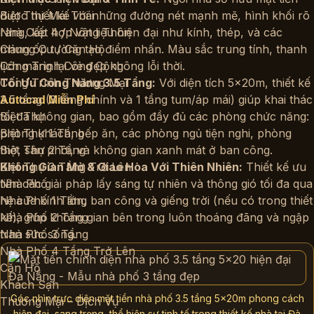
Biệt Thự Mái Thái
được thiết kế với những đường nét mạnh mẽ, hình khối rõ
Nhà Cấp 4 / Nông Thôn
ràng, kết hợp vật liệu hiện đại như kính, thép, và các
Chung Cư / Căn Hộ
mảng ốp tường tạo điểm nhấn. Màu sắc trung tính, thanh
Công Trình Công Cộng
lịch mang lại vẻ đẹp không lỗi thời.
Công Trình Thương Mại
Tối Ưu Công Năng 3.5 Tầng:
Với diện tích 5x20m, thiết kế
3.5 tầng (3 tầng chính và 1 tầng tum/áp mái) giúp khai thác
Autocad Miễn Phí
Biệt Thự
tối đa không gian, bao gồm đầy đủ các phòng chức năng:
Biệt Thự 1 Tầng
phòng khách, bếp ăn, các phòng ngủ tiện nghi, phòng
Biệt Thự 2 Tầng
thờ, sân phơi, và không gian xanh mát ở ban công.
Biệt Thự 3 Tầng Trở Lên
Không Gian Mở & Giao Hòa Với Thiên Nhiên:
Thiết kế ưu
Nhà Phố
tiên các giải pháp lấy sáng tự nhiên và thông gió tối đa qua
Nhà Phố 1 Tầng
hệ cửa kính lớn, ban công và giếng trời (nếu có trong thiết
Nhà Phố 2 Tầng
kế), giúp không gian bên trong luôn thoáng đãng và ngập
Nhà Phố 3 Tầng
tràn sức sống.
Nhà Phố 4 Tầng Trở Lên
Căn Hộ
Khách Sạn
Góc nhìn trực diện mặt tiền nhà phố 3.5 tầng 5x20m phong cách
Thương Mại – Dịch Vụ
hiện đại, sang trọng, thể hiện sự tinh tế trong thiết kế nhà tại Đà