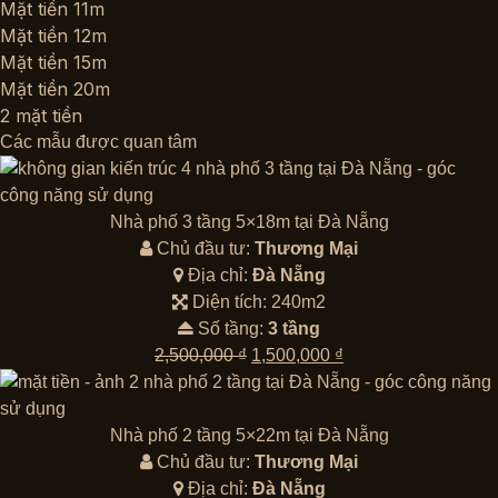
Mặt tiền 11m
Mặt tiền 12m
Mặt tiền 15m
Mặt tiền 20m
2 mặt tiền
Các mẫu được quan tâm
Nhà phố 3 tầng 5×18m tại Đà Nẵng
Chủ đầu tư:
Thương Mại
Địa chỉ:
Đà Nẵng
Diện tích: 240m2
Số tầng:
3 tầng
Giá
Giá
2,500,000
₫
1,500,000
₫
gốc
hiện
là:
tại
2,500,000 ₫.
là:
Nhà phố 2 tầng 5×22m tại Đà Nẵng
1,500,000 ₫.
Chủ đầu tư:
Thương Mại
Địa chỉ:
Đà Nẵng