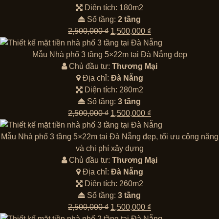
Diện tích: 180m2
Số tầng:
2 tầng
Giá
Giá
2,500,000
₫
1,500,000
₫
gốc
hiện
là:
tại
Mẫu Nhà phố 3 tầng 5×22m tại Đà Nẵng đẹp
2,500,000 ₫.
là:
Chủ đầu tư:
Thương Mại
1,500,000 ₫.
Địa chỉ:
Đà Nẵng
Diện tích: 280m2
Số tầng:
3 tầng
Giá
Giá
2,500,000
₫
1,500,000
₫
gốc
hiện
là:
tại
Mẫu Nhà phố 3 tầng 5×22m tại Đà Nẵng đẹp, tối ưu công năng
2,500,000 ₫.
là:
và chi phí xây dựng
1,500,000 ₫.
Chủ đầu tư:
Thương Mại
Địa chỉ:
Đà Nẵng
Diện tích: 260m2
Số tầng:
3 tầng
Giá
Giá
2,500,000
₫
1,500,000
₫
gốc
hiện