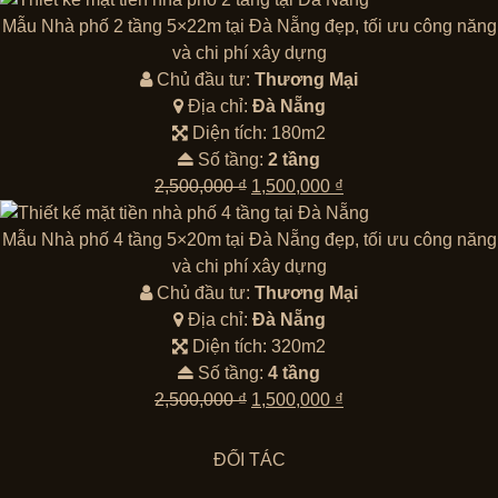
là:
tại
Mẫu Nhà phố 2 tầng 5×22m tại Đà Nẵng đẹp, tối ưu công năng
2,500,000 ₫.
là:
và chi phí xây dựng
1,500,000 ₫.
Chủ đầu tư:
Thương Mại
Địa chỉ:
Đà Nẵng
Diện tích: 180m2
Số tầng:
2 tầng
Giá
Giá
2,500,000
₫
1,500,000
₫
gốc
hiện
là:
tại
Mẫu Nhà phố 4 tầng 5×20m tại Đà Nẵng đẹp, tối ưu công năng
2,500,000 ₫.
là:
và chi phí xây dựng
1,500,000 ₫.
Chủ đầu tư:
Thương Mại
Địa chỉ:
Đà Nẵng
Diện tích: 320m2
Số tầng:
4 tầng
Giá
Giá
2,500,000
₫
1,500,000
₫
gốc
hiện
là:
tại
ĐỐI TÁC
2,500,000 ₫.
là: