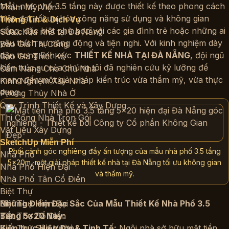
Mẫu nhà phố 3.5 tầng này được thiết kế theo phong cách
Thẩm Mỹ Viện
hiện đại, tối ưu hóa công năng sử dụng và không gian
Thông Tin & Dịch Vụ
sống, đặc biệt phù hợp với các gia đình trẻ hoặc những ai
Sửa chữa nhà tại Đà Nẵng
yêu thích sự năng động và tiện nghi. Với kinh nghiệm dày
Báo Giá Thi Công
dặn trong lĩnh vực
THIẾT KẾ NHÀ TẠI ĐÀ NẴNG
, đội ngũ
Báo Giá Thiết Kế
kiến trúc sư của chúng tôi đã nghiên cứu kỹ lưỡng để
Cẩm Nang Cho Chủ Nhà
mang đến một giải pháp kiến trúc vừa thẩm mỹ, vừa thực
Kinh Nghiệm Xây Nhà
dụng.
Phong Thủy Nhà Ở
Quy Trình Thiết Kế và Xây Dựng
Thi Công Nhà Trọn Gói
Vật Liệu Xây Dựng
SketchUp Miễn Phí
Phối cảnh góc nghiêng đầy ấn tượng của mẫu nhà phố 3.5 tầng
Nhà Phố
5x20m, một giải pháp thiết kế nhà tại Đà Nẵng tối ưu không gian
Nhà Phố Hiện Đại
và thẩm mỹ.
Nhà Phố Tân Cổ Điển
Biệt Thự
Biệt Thự Hiện Đại
Những Điểm Đặc Sắc Của Mẫu Thiết Kế Nhà Phố 3.5
Biệt Thự Cổ Điển
Tầng 5×20 Này:
Biệt Thự Sân Vườn
Kiến trúc Hiện Đại & Tinh Tế:
Ngôi nhà sở hữu mặt tiền