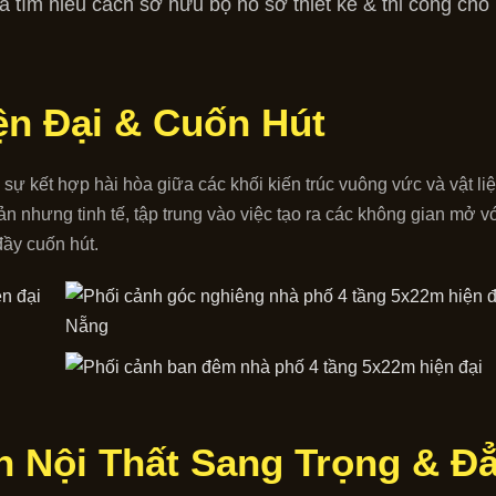
 và tìm hiểu cách sở hữu bộ hồ sơ thiết kế & thi công ch
ện Đại & Cuốn Hút
 kết hợp hài hòa giữa các khối kiến trúc vuông vức và vật liệ
iản nhưng tinh tế, tập trung vào việc tạo ra các không gian mở 
đầy cuốn hút.
n Nội Thất Sang Trọng & Đ