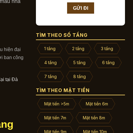
o mẫu nhà
TÌM THEO SỐ TẦNG
1 tầng
2 tầng
3 tầng
u hiện đại
với ban công
4 tầng
5 tầng
6 tầng
7 tầng
8 tầng
TÌM THEO MẶT TIỀN
Mặt tiền >5m
Mặt tiền 6m
Mặt tiền 7m
Mặt tiền 8m
ẳng
Mặt tiền 9m
Mặt tiền 10m