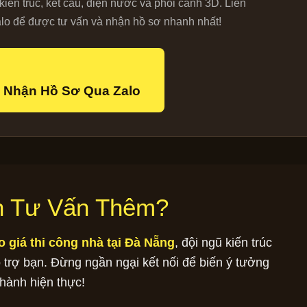
iến trúc, kết cấu, điện nước và phối cảnh 3D. Liên
alo để được tư vấn và nhận hồ sơ nhanh nhất!
 Nhận Hồ Sơ Qua Zalo
n Tư Vấn Thêm?
o giá thi công nhà tại Đà Nẵng
, đội ngũ kiến trúc
 trợ bạn. Đừng ngần ngại kết nối để biến ý tưởng
thành hiện thực!