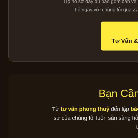
Bộ hồ sơ đầy đủ bao gồm bản vẽ k
hệ ngay với chúng tôi qua Z
Tư Vấn &
Bạn Cầ
Từ
tư vấn phong thuỷ
đến lập
bá
sư của chúng tôi luôn sẵn sàng hỗ