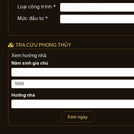
Loại công trình *
Mức đầu tư *
TRA CỨU PHONG THỦY
Xem hướng nhà
Năm sinh gia chủ
Hướng nhà
Xem ngay