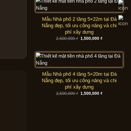
Mẫu Nhà phố 2 tầng 5×22m tại Đà
Nẵng đẹp, tối ưu công năng và chi
phí xây dựng
Giá
Giá
2,500,000
₫
1,500,000
₫
gốc
hiện
là:
tại
2,500,000 ₫.
là:
1,500,000 ₫.
Mẫu Nhà phố 4 tầng 5×20m tại Đà
Nẵng đẹp, tối ưu công năng và chi
phí xây dựng
Giá
Giá
2,500,000
₫
1,500,000
₫
gốc
hiện
là:
tại
2,500,000 ₫.
là:
1,500,000 ₫.