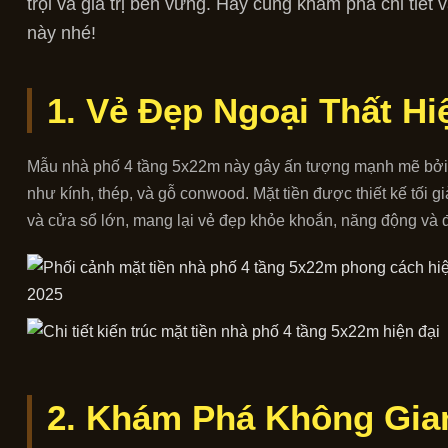
trội và giá trị bền vững. Hãy cùng khám phá chi tiết
này nhé!
1. Vẻ Đẹp Ngoại Thất Hi
Mẫu nhà phố 4 tầng 5x22m này gây ấn tượng mạnh mẽ bởi sự
như kính, thép, và gỗ conwood. Mặt tiền được thiết kế tối g
và cửa sổ lớn, mang lại vẻ đẹp khỏe khoắn, năng động và 
2. Khám Phá Không Gia