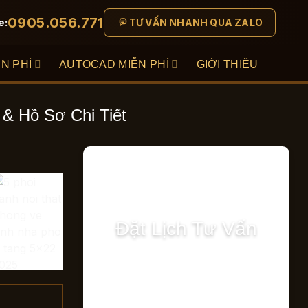
0905.056.771
e:
TƯ VẤN NHANH QUA ZALO
N PHÍ
AUTOCAD MIỄN PHÍ
GIỚI THIỆU
& Hồ Sơ Chi Tiết
Đặt Lịch Tư Vấn