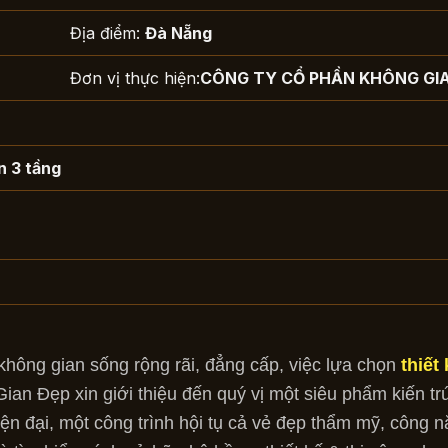
Địa điểm:
Đà Nẵng
Đơn vị thực hiện:
CÔNG TY CỔ PHẦN KHÔNG GI
n 3 tầng
hông gian sống rộng rãi, đẳng cấp, việc lựa chọn
thiết
an Đẹp xin giới thiệu đến quý vị một siêu phẩm kiến trú
n đại, một công trình hội tụ cả vẻ đẹp thẩm mỹ, công 