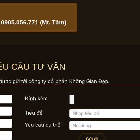
 0905.056.771 (Mr. Tâm)
ÊU CẦU TƯ VẤN
được gửi tới công ty cổ phần Không Gian Đẹp.
Đính kèm
Tiêu đề
Yêu cầu cụ thể
Gửi đi