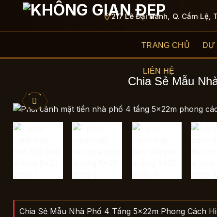
Bỏ
217 Lê Đại Hành, Q. Cẩm Lệ, 
qua
nội
dung
TRANG CHỦ
DỰ
LIÊN HỆ
Chia Sẻ Mẫu Nhà
Chia Sẻ Mẫu Nhà Phố 4 Tầng 5x22m Phong Cách Hiện