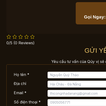
Gọi Ngay:
0/5
(0 Reviews)
GỬI Y
Yêu cầu tư vấn của Qúy vị sẽ 
Họ tên *
Địa chỉ
Email *
Số điện thoại *