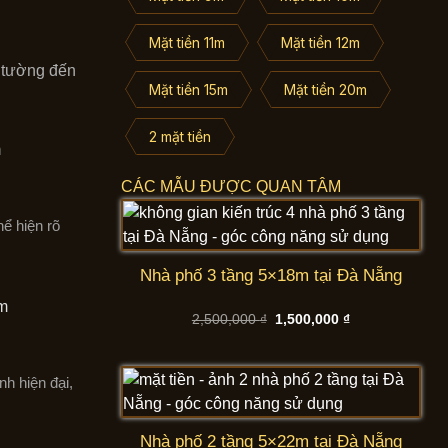
Mặt tiền 11m
Mặt tiền 12m
, tường đến
Mặt tiền 15m
Mặt tiền 20m
2 mặt tiền
CÁC MẪU ĐƯỢC QUAN TÂM
hể hiện rõ
Nhà phố 3 tầng 5×18m tại Đà Nẵng
Giá
Giá
2,500,000
₫
1,500,000
₫
gốc
hiện
là:
tại
2,500,000 ₫.
là:
1,500,000 ₫.
nh hiện đại,
Nhà phố 2 tầng 5×22m tại Đà Nẵng