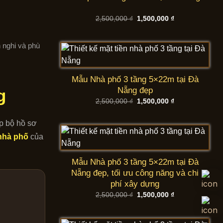
Giá
Giá
2,500,000
₫
1,500,000
₫
gốc
hiện
là:
tại
2,500,000 ₫.
là:
 nghi và phù
1,500,000 ₫.
Mẫu Nhà phố 3 tầng 5×22m tại Đà
Nẵng đẹp
g
Giá
Giá
2,500,000
₫
1,500,000
₫
gốc
hiện
là:
tại
2,500,000 ₫.
là:
p bộ hồ sơ
1,500,000 ₫.
 nhà phố
của
Mẫu Nhà phố 3 tầng 5×22m tại Đà
Nẵng đẹp, tối ưu công năng và chi
phí xây dựng
Giá
Giá
2,500,000
₫
1,500,000
₫
gốc
hiện
là:
tại
2,500,000 ₫.
là:
1,500,000 ₫.