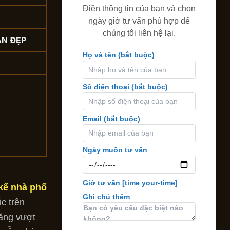
Điền thông tin của bạn và chọn
ngày giờ tư vấn phù hợp để
chúng tôi liên hệ lại.
AN ĐẸP
Họ và tên (bắt buộc)
Số điện thoại (bắt buộc)
Email (bắt buộc)
Ngày muốn tư vấn
Giờ tư vấn
[time your-time]
 kế nhà phố
Ghi chú thêm
c trên
năng vượt