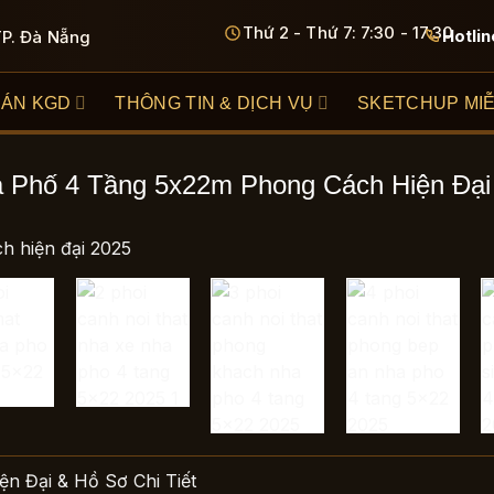
Thứ 2 - Thứ 7: 7:30 - 17:30
Hotlin
TP. Đà Nẵng
 ÁN KGD
THÔNG TIN & DỊCH VỤ
SKETCHUP MIỄ
 Phố 4 Tầng 5x22m Phong Cách Hiện Đại 
 Đại & Hồ Sơ Chi Tiết