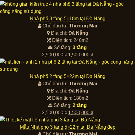
Nhà phố 3 tầng 5×18m tại Đà Nẵng
Chủ đầu tư:
Thương Mại
Địa chỉ:
Đà Nẵng
Diện tích: 240m2
Số tầng:
3 tầng
Giá
Giá
2,500,000
₫
1,500,000
₫
gốc
hiện
là:
tại
2,500,000 ₫.
là:
Nhà phố 2 tầng 5×22m tại Đà Nẵng
1,500,000 ₫.
Chủ đầu tư:
Thương Mại
Địa chỉ:
Đà Nẵng
Diện tích: 180m2
Số tầng:
2 tầng
Giá
Giá
2,500,000
₫
1,500,000
₫
gốc
hiện
là:
tại
Mẫu Nhà phố 3 tầng 5×22m tại Đà Nẵng đẹp
2,500,000 ₫.
là:
Chủ đầu tư:
Thương Mại