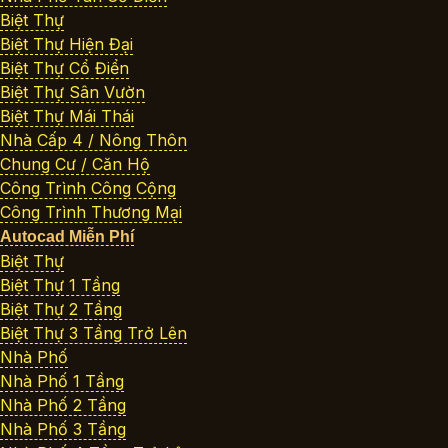
Biệt Thự
Biệt Thự Hiện Đại
Biệt Thự Cổ Điển
Biệt Thự Sân Vườn
Biệt Thự Mái Thái
Nhà Cấp 4 / Nông Thôn
Chung Cư / Căn Hộ
Công Trình Công Cộng
Công Trình Thương Mại
Autocad Miễn Phí
Biệt Thự
Biệt Thự 1 Tầng
Biệt Thự 2 Tầng
Biệt Thự 3 Tầng Trở Lên
Nhà Phố
Nhà Phố 1 Tầng
Nhà Phố 2 Tầng
Nhà Phố 3 Tầng