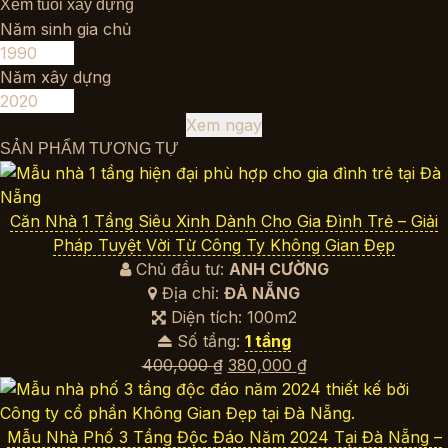
Xem tuổi xây dựng
Năm sinh gia chủ
Năm xây dựng
Xem ngay
SẢN PHẨM TƯƠNG TỰ
Căn Nhà 1 Tầng Siêu Xinh Dành Cho Gia Đình Trẻ – Giải
Pháp Tuyệt Vời Từ Công Ty Không Gian Đẹp
Chủ đầu tư:
ANH CƯỜNG
Địa chỉ:
ĐÀ NẴNG
Diện tích: 100m2
Số tầng:
1 tầng
Giá
Giá
400,000
₫
380,000
₫
gốc
hiện
là:
tại
400,000 ₫.
là:
Mẫu Nhà Phố 3 Tầng Độc Đáo Năm 2024 Tại Đà Nẵng –