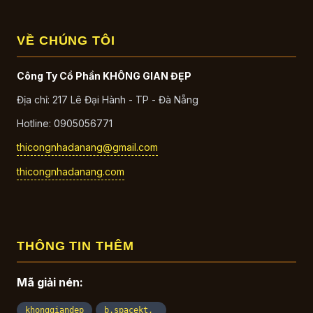
VỀ CHÚNG TÔI
Công Ty Cổ Phần KHÔNG GIAN ĐẸP
Địa chỉ: 217 Lê Đại Hành - TP - Đà Nẵng
Hotline: 0905056771
thicongnhadanang@gmail.com
thicongnhadanang.com
THÔNG TIN THÊM
Mã giải nén:
,
khonggiandep
b.spacekt,