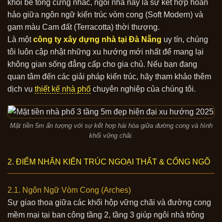
Trường Học
khối bê tông cứng nhắc, ngôi nhà này là sự kết hợp hoàn
Văn Phòng Làm Việc
hảo giữa ngôn ngữ kiến trúc vòm cong (Soft Modern) và
Giới thiệu
gam màu Cam đất (Terracotta) thời thượng.
Liên hệ
Là một
công ty xây dựng nhà tại Đà Nẵng
uy tín, chúng
tôi luôn cập nhật những xu hướng mới nhất để mang lại
không gian sống đẳng cấp cho gia chủ. Nếu bạn đang
quan tâm đến các giải pháp kiến trúc, hãy tham khảo thêm
dịch vụ
thiết kế nhà phố
chuyên nghiệp của chúng tôi.
Mặt tiền 5m ấn tượng với sự kết hợp hài hòa giữa đường cong và hình
khối vững chãi.
2. ĐIỂM NHẤN KIẾN TRÚC NGOẠI THẤT & CỔNG NGÕ
2.1. Ngôn Ngữ Vòm Cong (Arches)
Sự giao thoa giữa các khối hộp vững chãi và đường cong
mềm mại tại ban công tầng 2, tầng 3 giúp ngôi nhà trông