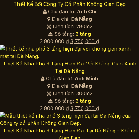
380,000 ₫.
Thiết Kế Bởi Công Ty Cổ Phần Không Gian Đẹp
Chủ đầu tư:
Anh Chí
Địa chỉ:
Đà Nẵng
Diện tích: 280m2
Số tầng:
3 tầng
Giá
Giá
3,800,000
₫
3,750,000
₫
gốc
hiện
là:
tại
3,800,000 ₫.
là:
Thiết Kế Nhà Phố 3 Tầng Hiện Đại Với Không Gian Xanh
3,750,000 ₫.
Tại Đà Nẵng
Chủ đầu tư:
Anh Minh
Địa chỉ:
Đà Nẵng
Diện tích: 300m2
Số tầng:
3 tầng
Giá
Giá
3,800,000
₫
3,750,000
₫
gốc
hiện
là:
tại
3,800,000 ₫.
là:
Thiết Kế Nhà Phố 3 Tầng Hiện Đại Tại Đà Nẵng – Không
3,750,000 ₫.
Gian Đẹp