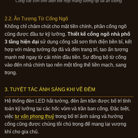
Cổng sắt sơn tĩnh điện kết hợp mảng tường ốp đá ấn tượng.
2.2. Ấn Tượng Từ Cổng Ngõ
Không chỉ chăm chút cho mặt tiền chính, phần cổng ngõ
cũng được đầu tư kỹ lưỡng.
Thiết kế cổng ngõ nhà phố
3 tầng hiện đại
sử dụng cổng sắt sơn tĩnh điện bền bỉ, kết
hợp với mảng tường ốp đá và đèn trang trí, tạo ấn tượng
mạnh mẽ ngay từ cái nhìn đầu tiên. Sự đồng bộ từ cổng
vào đến nhà chính tạo nên một tổng thể liền mạch, sang
trọng.
3. TUYỆT TÁC ÁNH SÁNG KHI VỀ ĐÊM
Hệ thống đèn LED hắt tường, đèn âm trần được bố trí tính
toán kỹ lưỡng tại các hốc vòm và trần ban công. Đặc biệt,
việc
tư vấn phong thuỷ
trong bố trí ánh sáng và hướng
cổng cũng được chúng tôi chú trọng để mang lại vượng
khí cho gia chủ.