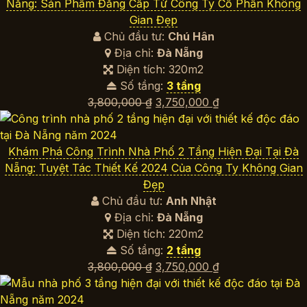
3,750,000 ₫.
Nẵng: Sản Phẩm Đẳng Cấp Từ Công Ty Cổ Phần Không
Gian Đẹp
Chủ đầu tư:
Chú Hân
Địa chỉ:
Đà Nẵng
Diện tích: 320m2
Số tầng:
3 tầng
Giá
Giá
3,800,000
₫
3,750,000
₫
gốc
hiện
là:
tại
3,800,000 ₫.
là:
Khám Phá Công Trình Nhà Phố 2 Tầng Hiện Đại Tại Đà
3,750,000 ₫.
Nẵng: Tuyệt Tác Thiết Kế 2024 Của Công Ty Không Gian
Đẹp
Chủ đầu tư:
Anh Nhật
Địa chỉ:
Đà Nẵng
Diện tích: 220m2
Số tầng:
2 tầng
Giá
Giá
3,800,000
₫
3,750,000
₫
gốc
hiện
là:
tại