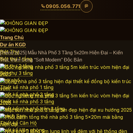
Bỏ
0905.056.771
qua
nội
dung
Trang Chủ
Dự án KGD
Biệt Thự
[Trend 2025] Mẫu Nhà Phố 3 Tầng 5x20m Hiện Đại – Kiến
Biệt thự 1 tầng
Trúc Vòm Cong “Soft Modern” Độc Bản
Biệt thự 2 tầng
Biệt thự 3 tầng
Nhà phố
Thiết kế nhà phố 1 tầng
Thiết kế nhà phố 2 tầng
Thiết kế nhà phố 3 tầng
Thiết kế nhà phố trên 3 tầng
Khách Sạn
Thiết kế Căn Hộ
Thiết kế Văn phòng