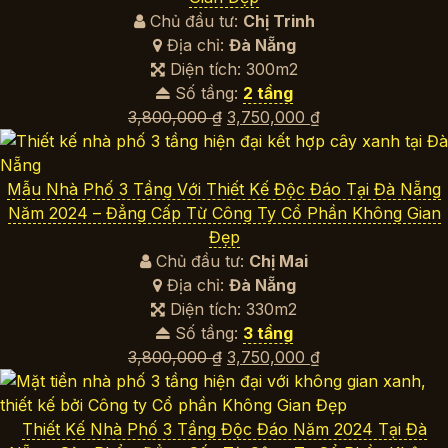
Chủ đầu tư:
Chị Trinh
Địa chỉ:
Đà Nẵng
Diện tích: 300m2
Số tầng:
2 tầng
Giá
Giá
3,800,000
₫
3,750,000
₫
gốc
hiện
là:
tại
3,800,000 ₫.
là:
Mẫu Nhà Phố 3 Tầng Với Thiết Kế Độc Đáo Tại Đà Nẵng
3,750,000 ₫.
Năm 2024 – Đẳng Cấp Từ Công Ty Cổ Phần Không Gian
Đẹp
Chủ đầu tư:
Chị Mai
Địa chỉ:
Đà Nẵng
Diện tích: 330m2
Số tầng:
3 tầng
Giá
Giá
3,800,000
₫
3,750,000
₫
gốc
hiện
là:
tại
3,800,000 ₫.
là:
Thiết Kế Nhà Phố 3 Tầng Độc Đáo Năm 2024 Tại Đà