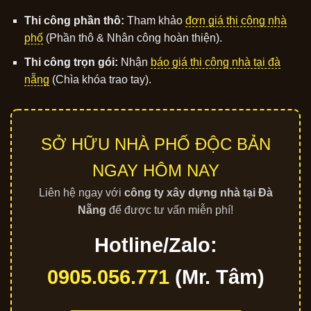
Thi công phần thô:
Tham khảo
đơn giá thi công nhà
phố
(Phần thô & Nhân công hoàn thiện).
Thi công trọn gói:
Nhận
báo giá thi công nhà tại đà
nẵng
(Chìa khóa trao tay).
SỞ HỮU NHÀ PHỐ ĐỘC BẢN
NGAY HÔM NAY
Liên hệ ngay với
công ty xây dựng nhà tại Đà
Nẵng
để được tư vấn miễn phí!
Hotline/Zalo:
0905.056.771
(Mr. Tâm)