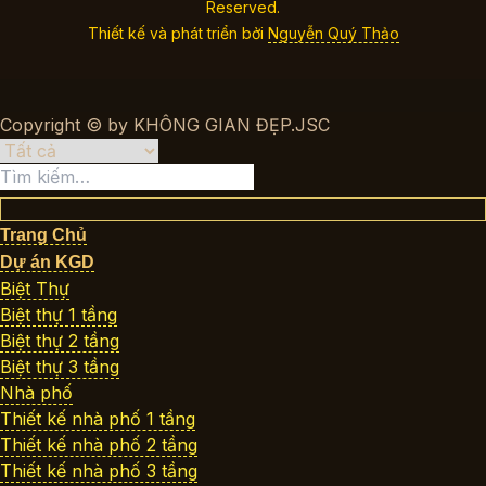
Reserved.
Thiết kế và phát triển bởi
Nguyễn Quý Thảo
Copyright © by KHÔNG GIAN ĐẸP.JSC
Tìm
kiếm:
Trang Chủ
Dự án KGD
Biệt Thự
Biệt thự 1 tầng
Biệt thự 2 tầng
Biệt thự 3 tầng
Nhà phố
Thiết kế nhà phố 1 tầng
Thiết kế nhà phố 2 tầng
Thiết kế nhà phố 3 tầng