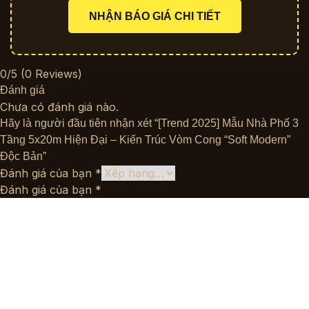
NHẬN BÁO GIÁ CHI TIẾT
0/5
(0 Reviews)
Đánh giá
Chưa có đánh giá nào.
Hãy là người đầu tiên nhận xét “[Trend 2025] Mẫu Nhà Phố 3
Tầng 5x20m Hiện Đại – Kiến Trúc Vòm Cong “Soft Modern”
Độc Bản”
Đánh giá của bạn
*
Đánh giá của bạn
*