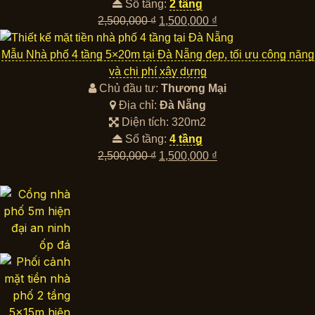
Số tầng:
2 tầng
Giá
Giá
2,500,000
₫
1,500,000
₫
gốc
hiện
là:
tại
Mẫu Nhà phố 4 tầng 5×20m tại Đà Nẵng đẹp, tối ưu công năng
2,500,000 ₫.
là:
và chi phí xây dựng
1,500,000 ₫.
Chủ đầu tư:
Thương Mại
Địa chỉ:
Đà Nẵng
Diện tích: 320m2
Số tầng:
4 tầng
Giá
Giá
2,500,000
₫
1,500,000
₫
gốc
hiện
là:
tại
2,500,000 ₫.
là:
1,500,000 ₫.