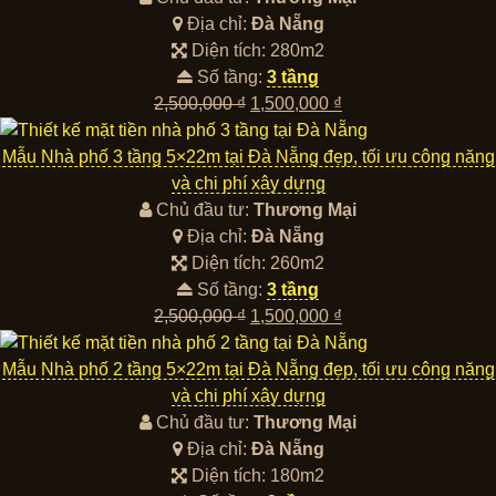
1,500,000 ₫.
Địa chỉ:
Đà Nẵng
Diện tích: 280m2
Số tầng:
3 tầng
Giá
Giá
2,500,000
₫
1,500,000
₫
gốc
hiện
là:
tại
Mẫu Nhà phố 3 tầng 5×22m tại Đà Nẵng đẹp, tối ưu công năng
2,500,000 ₫.
là:
và chi phí xây dựng
1,500,000 ₫.
Chủ đầu tư:
Thương Mại
Địa chỉ:
Đà Nẵng
Diện tích: 260m2
Số tầng:
3 tầng
Giá
Giá
2,500,000
₫
1,500,000
₫
gốc
hiện
là:
tại
Mẫu Nhà phố 2 tầng 5×22m tại Đà Nẵng đẹp, tối ưu công năng
2,500,000 ₫.
là:
và chi phí xây dựng
1,500,000 ₫.
Chủ đầu tư:
Thương Mại
Địa chỉ:
Đà Nẵng
Diện tích: 180m2