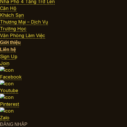
Nhà Phố 4 Tầng Trở Lên
Căn Hộ
Khách Sạn
Thương Mại – Dịch Vụ
Trường Học
Văn Phòng Làm Việc
Giới thiệu
Liên hệ
Sign Up
Join
Facebook
Youtube
Pinterest
Zalo
ĐĂNG NHẬP