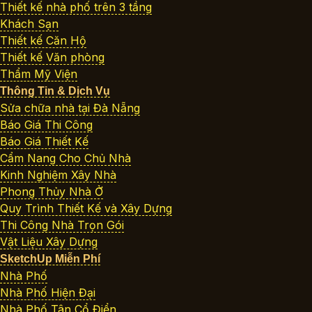
Thiết kế nhà phố trên 3 tầng
Khách Sạn
Thiết kế Căn Hộ
Thiết kế Văn phòng
Thẩm Mỹ Viện
Thông Tin & Dịch Vụ
Sửa chữa nhà tại Đà Nẵng
Báo Giá Thi Công
Báo Giá Thiết Kế
Cẩm Nang Cho Chủ Nhà
Kinh Nghiệm Xây Nhà
Phong Thủy Nhà Ở
Quy Trình Thiết Kế và Xây Dựng
Thi Công Nhà Trọn Gói
Vật Liệu Xây Dựng
SketchUp Miễn Phí
Nhà Phố
Nhà Phố Hiện Đại
Nhà Phố Tân Cổ Điển