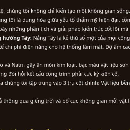
, chúng tôi không chỉ kiến tạo một không gian sống
úng tôi là dung hòa giữa yếu tố thẩm mỹ hiện đại, cô
 bày những phân tích và giải pháp kiến trúc cốt lõi mà
g hướng Tây:
Nắng Tây là kẻ thù số một của mọi công 
kể chi phí điện năng cho hệ thống làm mát. Độ ẩm cao
o và Natri, gây ăn mòn kim loại, bạc màu vật liệu sơ
 đòi hỏi kết cấu công trình phải cực kỳ kiên cố.
a chúng tôi tập trung vào 3 trụ cột chính: Vật liệu 
ả thông qua giếng trời và bố cục không gian mở, vật 