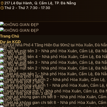
Bỏ
217 Lê Đại Hành, Q. Cẩm Lệ, TP. Đà Nẵng
Thứ 2 - Thứ 7: 7:30 - 17:30
qua
nội
dung
Trang Chủ
Dự án KGD
Thiết Kế Nhà Phố 4 Tầng Hiện Đại 90m2 tại Hòa Xuân, Đà Nẵ
Biệt Thự
Biệt thự 1 tầng
Biệt thự 2 tầng
Biệt thự 3 tầng
Nhà phố
Thiết kế nhà phố 1 tầng
Thiết kế nhà phố 2 tầng
Thiết kế nhà phố 3 tầng
Thiết kế nhà phố trên 3 tầng
Khách Sạn
Thiết kế Căn Hộ