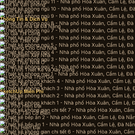
Thiết kế Văn phòng
Thẩm Mỹ Viện
Thông Tin & Dịch Vụ
Sửa chữa nhà tại Đà Nẵng
Báo Giá Thi Công
Báo Giá Thiết Kế
Cẩm Nang Cho Chủ Nhà
Kinh Nghiệm Xây Nhà
Phong Thủy Nhà Ở
Quy Trình Thiết Kế và Xây Dựng
Thi Công Nhà Trọn Gói
Vật Liệu Xây Dựng
SketchUp Miễn Phí
Nhà Phố
Nhà Phố Hiện Đại
Nhà Phố Tân Cổ Điển
Biệt Thự
Biệt Thự Hiện Đại
Biệt Thự Cổ Điển