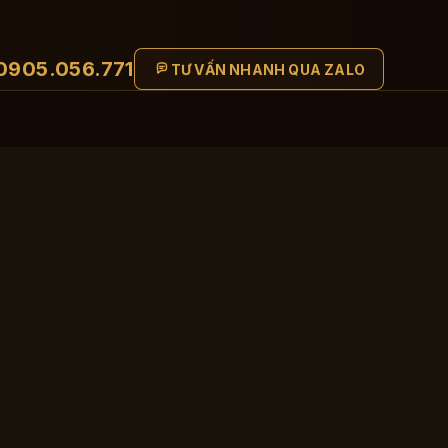
0905.056.771
TƯ VẤN NHANH QUA ZALO