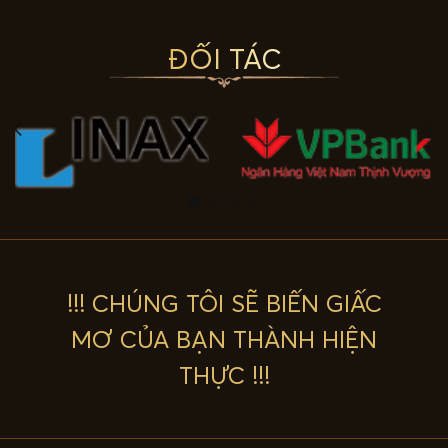
ĐỐI TÁC
!!! CHÚNG TÔI SẼ BIẾN GIẤC
MƠ CỦA BẠN THÀNH HIỆN
THỰC !!!