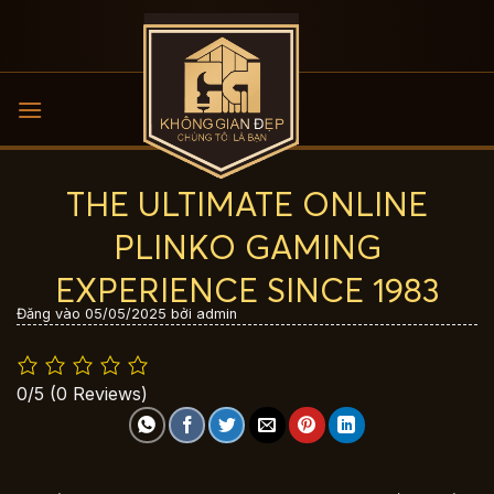
Bỏ
qua
nội
dung
THE ULTIMATE ONLINE
PLINKO GAMING
EXPERIENCE SINCE 1983
Đăng vào
05/05/2025
bởi
admin
0/5
(0 Reviews)