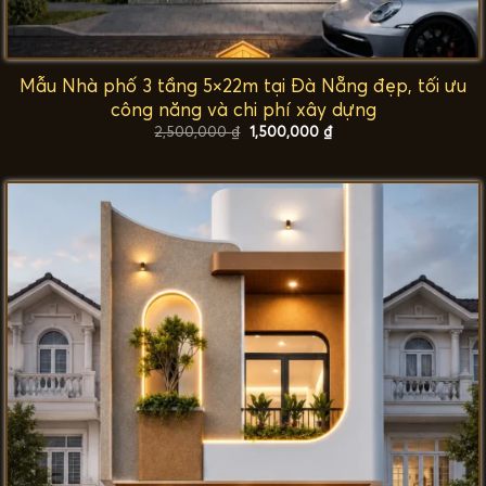
Mẫu Nhà phố 3 tầng 5×22m tại Đà Nẵng đẹp, tối ưu
công năng và chi phí xây dựng
Giá
Giá
2,500,000
₫
1,500,000
₫
gốc
hiện
là:
tại
2,500,000 ₫.
là:
1,500,000 ₫.