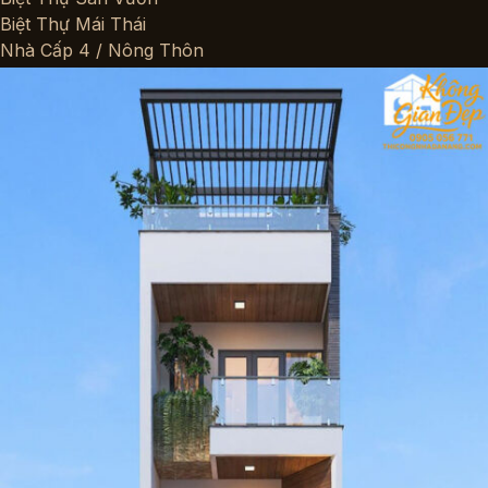
Biệt Thự Mái Thái
Nhà Cấp 4 / Nông Thôn
Chung Cư / Căn Hộ
Công Trình Công Cộng
Công Trình Thương Mại
Autocad Miễn Phí
Biệt Thự
Biệt Thự 1 Tầng
Biệt Thự 2 Tầng
Biệt Thự 3 Tầng Trở Lên
Nhà Phố
Nhà Phố 1 Tầng
Nhà Phố 2 Tầng
Nhà Phố 3 Tầng
Nhà Phố 4 Tầng Trở Lên
Căn Hộ
Khách Sạn
Thương Mại – Dịch Vụ