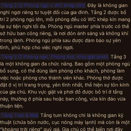
Tầng 2 (2 Phòng ngủ + WC khép kín)
Đây là không gian
nghỉ ngơi riêng tư tuyệt đối của gia đình. Tầng 2 được bố
trí 2 phòng ngủ lớn, mỗi phòng đều có WC khép kín mang
lại sự tiện nghi tối đa. Phòng ngủ master phía trước có thể
sở hữu ban công riêng, là nơi đón ánh sáng và không khí
trong lành. Phòng ngủ phía sau được đảm bảo sự yên
tĩnh, phù hợp cho việc nghỉ ngơi.
Tầng 3 (1 Phòng ngủ, Phòng thờ, Khu giặt phơi)
Tầng 3
là một không gian đa chức năng. Bao gồm một phòng ngủ
bổ sung, có thể dùng làm phòng cho khách, phòng làm
việc hoặc phòng cho thành viên khác. Phòng thờ được
đặt ở vị trí trang trọng, yên tĩnh nhất, thể hiện sự tôn kính
của gia chủ. Khu vực giặt và phơi đồ được bố trí ở tầng
này, thường ở phía sau hoặc ban công, vừa kín đáo vừa
thuận tiện.
Tầng Tum & Mái
Tầng tum không chỉ là không gian kỹ
thuật (chứa bồn nước, cục nóng máy lạnh) mà còn là một
“khoảng trời riêng” quý giá. Gia chủ có thể biến nơi đây