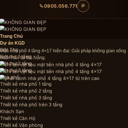
Bỏ
0905.056.771
qua
nội
dung
Trang Chủ
Dự án KGD
Biệt Thự
Mẫu nhà phố 4 tầng 4×17 hiện đại: Giải pháp không gian sống
Biệt thự 1 tầng
hoàn hảo tại Đà Nẵng.
Biệt thự 2 tầng
Biệt thự 3 tầng
Nhà phố
Thiết kế nhà phố 1 tầng
Thiết kế nhà phố 2 tầng
Thiết kế nhà phố 3 tầng
Thiết kế nhà phố trên 3 tầng
Khách Sạn
Thiết kế Căn Hộ
Thiết kế Văn phòng