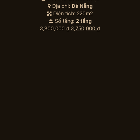
Địa chỉ:
Đà Nẵng
Diện tích: 220m2
Số tầng:
2 tầng
Giá
Giá
3,800,000
₫
3,750,000
₫
gốc
hiện
là:
tại
3,800,000 ₫.
là:
3,750,000 ₫.