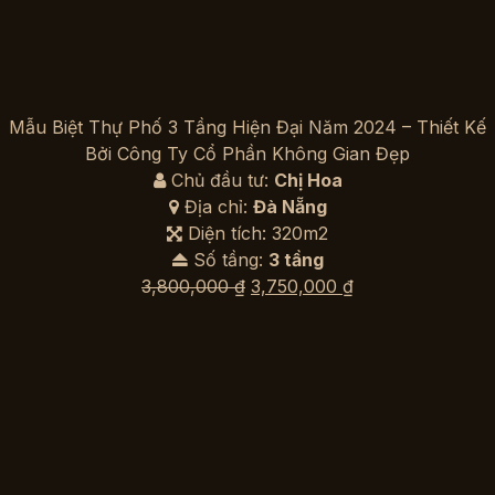
Mẫu Biệt Thự Phố 3 Tầng Hiện Đại Năm 2024 – Thiết Kế
Bởi Công Ty Cổ Phần Không Gian Đẹp
Chủ đầu tư:
Chị Hoa
Địa chỉ:
Đà Nẵng
Diện tích: 320m2
Số tầng:
3 tầng
Giá
Giá
3,800,000
₫
3,750,000
₫
gốc
hiện
là:
tại
3,800,000 ₫.
là:
3,750,000 ₫.