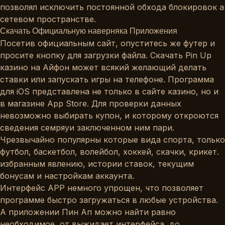
позволял исключить постоянной обхода блокировок а
сетевом пространстве.
Скачать Официальную наверняка Приложения
Посетив официальным сайт, опуститесь же футер и
просите кнопку для загрузки файла. Скачать Pin Up
казино на Айфон может всякий желающий делать
ставки или запускать игры на телефоне. Программа
для iOS представлена не только в сайте казино, но и
в магазине App Store. Для проверки данных
невозможно выбирать купон, и которому откроются
сведения семряуи заключенном ним пари.
Чрезвычайно популярны которые вида спорта, только
футбол, баскетбол, волейбол, хоккей, скачки, крикет.
избранным явлению, истории ставок, текущим
бонусам и настройкам аккаунта.
Интерфейс APP немного упрощен, что позволяет
программе быстро загружаться в любые устройства.
А приложении Пин Ап можно найти равно
необходимое, от выжидает интерфейса, до