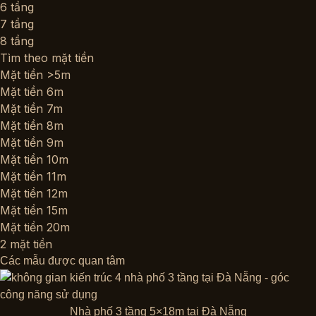
6 tầng
7 tầng
8 tầng
Tìm theo mặt tiền
Mặt tiền >5m
Mặt tiền 6m
Mặt tiền 7m
Mặt tiền 8m
Mặt tiền 9m
Mặt tiền 10m
Mặt tiền 11m
Mặt tiền 12m
Mặt tiền 15m
Mặt tiền 20m
2 mặt tiền
Các mẫu được quan tâm
Nhà phố 3 tầng 5×18m tại Đà Nẵng