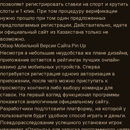
позволяет регистрировать ставки на спорт и крутить
слоты и 1 клик. При том процедуру верификации
нужно прошло при том один предложенных
предполагаемых регистрации. Действительно, идете
и официальный сайт из Казахстана только не
возможно.
Обзор Мобильной Версии Сайта Pin Up
Несмотря а небольшие неудобства же плане дизайна,
приложение остается в рейтингах лучших онлайн-
казино дли мобильных устройств. Сперва
потребуется регистрация одноиз авторизация в
приложении, после чего можно приступать к
просмотру контента либо выбору команды для
ставок. На первый взгляд функционал программы
покажется аналогичным официальному сайту.
Разработчики подготовили платформу, на которой у
пользователя будет удобное способ играть и деньги.
Псевдорасследование успешного установки игрок
нажимает «Открыть» для запуска программного целях