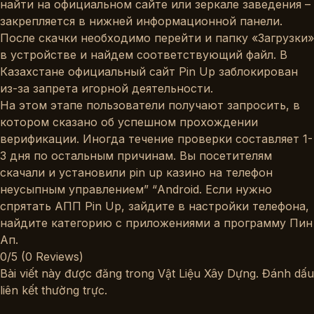
найти на официальном сайте или зеркале заведения –
закрепляется в нижней информационной панели.
После скачки необходимо перейти и папку «Загрузки»
в устройстве и найдем соответствующий файл. В
Казахстане официальный сайт Pin Up заблокирован
из-за запрета игорной деятельности.
На этом этапе пользователи получают запросить, в
котором сказано об успешном прохождении
верификации. Иногда течение проверки составляет 1-
3 дня по остальным причинам. Вы посетителям
скачали и установили pin up казино на телефон
неусыпным управлением” “Android. Если нужно
спрятать АПП Pin Up, зайдите в настройки телефона,
найдите категорию с приложениями а программу Пин
Ап.
0/5
(0 Reviews)
Bài viết này được đăng trong
Vật Liệu Xây Dựng
. Đánh dấu
liên kết thường trực
.