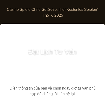
Casino Spiele Ohne Get 2025: Hier Kostenlos Spielen”
Th5 7, 2025
Đặt Lịch Tư Vấn
Điền thông tin của bạn và chọn ngày giờ tư vấn phù
hợp để chúng tôi liên hệ lại.