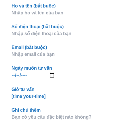
Họ và tên (bắt buộc)
Số điện thoại (bắt buộc)
Email (bắt buộc)
Ngày muốn tư vấn
Giờ tư vấn
[time your-time]
Ghi chú thêm