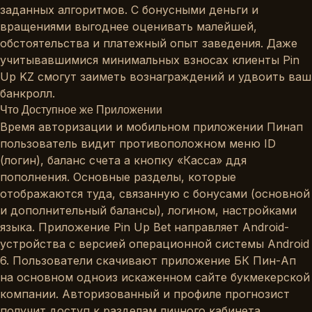
заданных алгоритмов. С бонусными деньги и
вращениями выгоднее оценивать малейшей,
обстоятельства и платежный опыт заведения. Даже
учитывавшимися минимальных взносах клиенты Pin
Up KZ смогут заиметь вознаграждений и удвоить ваш
банкролл.
Что Доступное же Приложении
Время авторизации и мобильном приложении Пинап
пользователь видит противоположном меню ID
(логин), баланс счета а кнопку «Касса» ддя
пополнения. Основные разделы, которые
отображаются туда, связанную с бонусами (основной
и дополнительный балансы), логином, настройками
языка. Приложение Pin Up Bet направляет Android-
устройства с версией операционной системы Android
6. Пользователи скачивают приложение БК Пин-Ап
на основном одноиз искаженном сайте букмекерской
компании. Авторизованный и профиле прогнозист
получит доступ к разделам личного кабинета