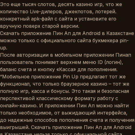
Это еще тысяч слотов, десять казино игр, что же
количество Live-дилеров, джекпотов, лотерей.
конкретный apk-файл с сайта и установите его
вручную поверх старой версии.
Скачать приложение Пин Ап для Android в Казахстане
можно только с официального сайта букмекера pin-
up.
После авторизации в мобильном приложении Пинап
пользователь понимает верхнем меню ID (логин),
баланс счета и кнопку «Касса» для пополнения.
“Мобильное приложение Pin Up предлагает тот же
функционал, что только браузерное казино – тот же
полную игр, касса и бонусы. Это такая и безопасная
перспективой классическому формату работу с
онлайн-казино. И приложении Пин Ап можно найти
только необходимое, от выжидающий интерфейса,
до надежные способов пополнения счета и получения
выигрышей. Скачать приложение Пин Ап для Android
в Казахстане нельзя только с официальной сайта