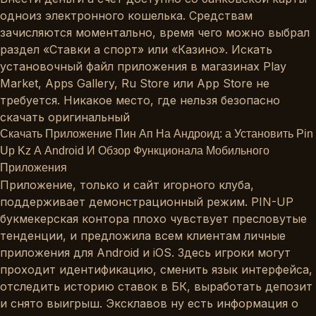
одноиз электронного кошелька. Средствам
зачисляются моментально, время чего можно выбрал
раздел «Ставки а спорт» или «Казино». Искать
установочный файл приложения в магазинах Play
Market, Apps Gallery, Ru Store или App Store не
требуется. Никакое место, где нельзя безопасно
скачать оригинальный
Скачать Приложение Пин Ап На Андроид: а Установить Pin
Up Kz А Android И Обзор Функционала Мобильного
Приложения
Приложение, только и сайт игорного клуба,
поддерживает демонстрационный режим. PIN-UP
букмекерская контора плохо чувствует пресловутые
тенденции, и предложила всем клиентам личные
приложения для Android и iOS. Здесь игроки могут
проходит идентификацию, сменить язык интерфейса,
отследить историю ставок в БК, выработать депозит
и снято выигрыш. Эксклавов ну есть информация о