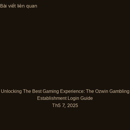
Bài viết liên quan
Unlocking The Best Gaming Experience: The Ozwin Gambling
Establishment Login Guide
Th5 7, 2025