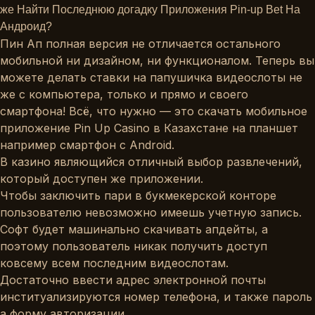
же Найти Последнюю догадку Приложения Pin-up Bet На
Андроид?
Пин Ап полная версия не отличается остального
мобильной ни дизайном, ни функционалом. Теперь вы
можете делать ставки на папушичка видеослоты не
же с компьютера, только и прямо и своего
смартфона! Всё, что нужно — это скачать мобильное
приложение Pin Up Casino в Казахстане на планшет
например смартфон с Android.
В казино являющийся отличный выбор развлечений,
который доступен же приложении.
Чтобы заключить пари в букмекерской конторе
пользователю невозможно имеешь учетную запись.
Софт будет машинально скачивать апдейты, а
поэтому пользователь никак получить доступ
ковсему всем последним видеослотам.
Достаточно ввести адрес электронной почты
институализируются номер телефона, и также пароль
а форму авторизации.