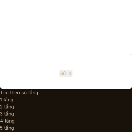
Tìm theo số tầng
1 tầng
2 tầng
3 tầng
4 tầng
5 tầng