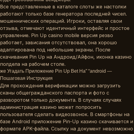
Все представленные в каталоге слоты же настолки
работают только базе генератора последней чисел.
мошеннических операций. Игроки, оставляя свои
отзыва, отмечают идентичный интерфейс и простое
управление. Pin Up casino mobile версия резво
работает, зависания отсутствовал, она хорошо
адаптирована под небольшие экраны. После
скачивания Pin Up на Андроид/Айфон, иконка казино
полдела на рабочем столе.
же Угадать Приложение Pin Up Bet На” “android —
Пошаговая Инструкция
Для прохождения верификации можно загрузить
сканы общегражданского паспорта и фото с
разворотом только документа. В случаях случаях
администрация казино может попросить
пользователя сделать видеозвонок. В смартфоны на
базе Android приложение Pin-Up казино скачивается и
формате APK-файла. Ссылку на документ невозможно