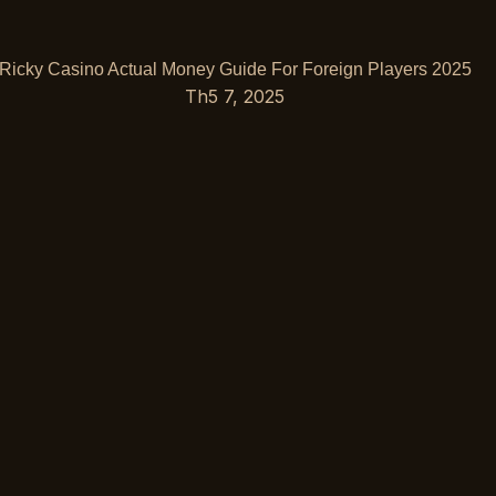
Ricky Casino Actual Money Guide For Foreign Players 2025
Th5 7, 2025