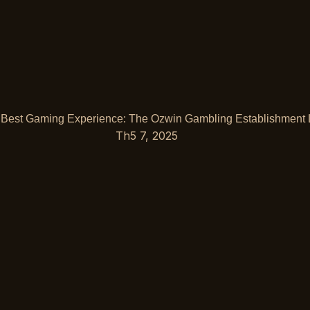
 Best Gaming Experience: The Ozwin Gambling Establishment 
Th5 7, 2025