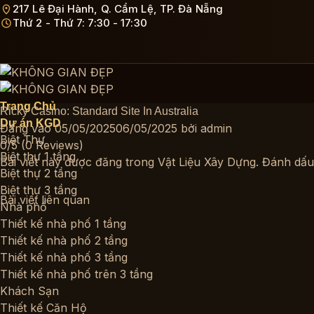
Bỏ
217 Lê Đại Hành, Q. Cẩm Lệ, TP. Đà Nẵng
Thứ 2 - Thứ 7: 7:30 - 17:30
qua
nội
dung
Trang Chủ
Ricky Casino: Standard Site In Australia
Dự án KGD
Đăng vào
05/05/2025
06/05/2025
bởi
admin
Biệt Thự
0/5
(0 Reviews)
Biệt thự 1 tầng
Bài viết này được đăng trong
Vật Liệu Xây Dựng
. Đánh dấ
Biệt thự 2 tầng
Biệt thự 3 tầng
Bài viết liên quan
Nhà phố
Thiết kế nhà phố 1 tầng
Thiết kế nhà phố 2 tầng
Thiết kế nhà phố 3 tầng
Thiết kế nhà phố trên 3 tầng
Khách Sạn
Thiết kế Căn Hộ