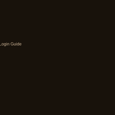
Login Guide