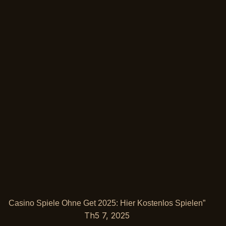
Casino Spiele Ohne Get 2025: Hier Kostenlos Spielen”
Th5 7, 2025