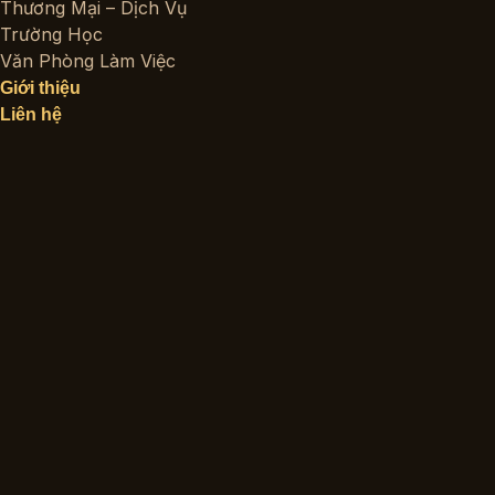
Thương Mại – Dịch Vụ
Trường Học
Văn Phòng Làm Việc
Giới thiệu
Liên hệ