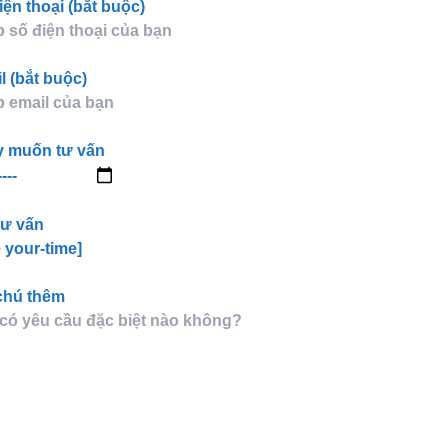
iện thoại (bắt buộc)
l (bắt buộc)
 muốn tư vấn
tư vấn
e your-time]
chú thêm