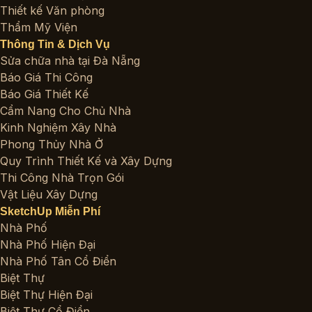
Thiết kế Văn phòng
Thẩm Mỹ Viện
Thông Tin & Dịch Vụ
Sửa chữa nhà tại Đà Nẵng
Báo Giá Thi Công
Báo Giá Thiết Kế
Cẩm Nang Cho Chủ Nhà
Kinh Nghiệm Xây Nhà
Phong Thủy Nhà Ở
Quy Trình Thiết Kế và Xây Dựng
Thi Công Nhà Trọn Gói
Vật Liệu Xây Dựng
SketchUp Miễn Phí
Nhà Phố
Nhà Phố Hiện Đại
Nhà Phố Tân Cổ Điển
Biệt Thự
Biệt Thự Hiện Đại
Biệt Thự Cổ Điển