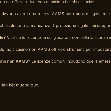
o da offrire, riducendo al minimo i rischi associati.
inò devono avere una licenza AAMS per operare legalmente. T
ischi includono la mancanza di protezione legale e di supporto
le?
Verifica le recensioni dei giocatori, controlla la licenza 
ì, molti casinò non AAMS offrono strumenti per impostare li
casinò non AAMS?
Le licenze comuni includono quelle emess
u
liên kết thường trực
.