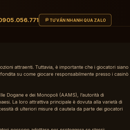
0905.056.771
TƯ VẤN NHANH QUA ZALO
zioni attraenti. Tuttavia, è importante che i giocatori siano
pprofondita su come giocare responsabilmente presso i casinò
lle Dogane e dei Monopoli (AAMS), l’autorità di
esi. La loro attrattiva principale è dovuta alla varietà di
sità di ulteriori misure di cautela da parte dei giocatori
atori possono adottare per proteggere se stessi: