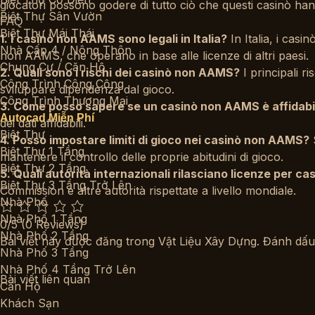
giocatori possono godere di tutto ciò che questi casinò hann
Biệt Thự Sân Vườn
FAQ
Biệt Thự Mái Thái
1. I casinò non AAMS sono legali in Italia?
In Italia, i cas
Nhà Cấp 4 / Nông Thôn
non AAMS, che operano in base alle licenze di altri paesi.
Chung Cư / Căn Hộ
2. Quali sono i rischi dei casinò non AAMS?
I principali r
Công Trình Công Cộng
sviluppare dipendenza dal gioco.
Công Trình Thương Mại
3. Come posso sapere se un casinò non AAMS è affidabi
Autocad Miễn Phí
dei dati affidabili.
Biệt Thự
4. Posso impostare limiti di gioco nei casinò non AAMS?
S
Biệt Thự 1 Tầng
mantenere il controllo delle proprie abitudini di gioco.
Biệt Thự 2 Tầng
5. Quali autorità internazionali rilasciano licenze per 
Biệt Thự 3 Tầng Trở Lên
Commission e altre autorità rispettate a livello mondiale.
Nhà Phố
Nhà Phố 1 Tầng
0/5
(0 Reviews)
Nhà Phố 2 Tầng
Bài viết này được đăng trong
Vật Liệu Xây Dựng
. Đánh dấ
Nhà Phố 3 Tầng
Nhà Phố 4 Tầng Trở Lên
Bài viết liên quan
Căn Hộ
Khách Sạn