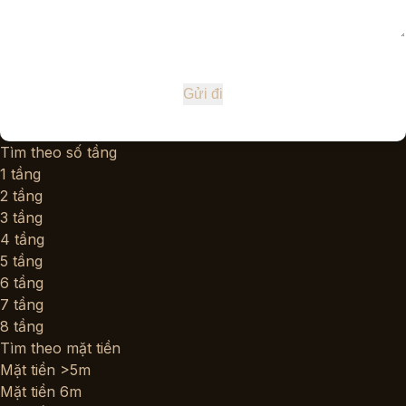
Tìm theo số tầng
1 tầng
2 tầng
3 tầng
4 tầng
5 tầng
6 tầng
7 tầng
8 tầng
Tìm theo mặt tiền
Mặt tiền >5m
Mặt tiền 6m