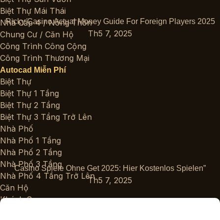
Biệt Thự Mái Thái
Ricky Casino Actual Money Guide For Foreign Players 2025
Nhà Cấp 4 / Nông Thôn
Th5 7, 2025
Chung Cư / Căn Hộ
Công Trình Công Cộng
Công Trình Thương Mại
Autocad Miễn Phí
Biệt Thự
Biệt Thự 1 Tầng
Biệt Thự 2 Tầng
Biệt Thự 3 Tầng Trở Lên
Nhà Phố
Nhà Phố 1 Tầng
Nhà Phố 2 Tầng
Nhà Phố 3 Tầng
Casino Spiele Ohne Get 2025: Hier Kostenlos Spielen”
Nhà Phố 4 Tầng Trở Lên
Th5 7, 2025
Căn Hộ
Khách Sạn
Thương Mại – Dịch Vụ