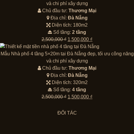
2,500,000 ₫.
là:
và chi phí xây dựng
1,500,000 ₫.
Chủ đầu tư:
Thương Mại
Địa chỉ:
Đà Nẵng
Diện tích: 180m2
Số tầng:
2 tầng
Giá
Giá
2,500,000
₫
1,500,000
₫
gốc
hiện
là:
tại
Mẫu Nhà phố 4 tầng 5×20m tại Đà Nẵng đẹp, tối ưu công năng
2,500,000 ₫.
là:
và chi phí xây dựng
1,500,000 ₫.
Chủ đầu tư:
Thương Mại
Địa chỉ:
Đà Nẵng
Diện tích: 320m2
Số tầng:
4 tầng
Giá
Giá
2,500,000
₫
1,500,000
₫
gốc
hiện
là:
tại
ĐỐI TÁC
2,500,000 ₫.
là:
1,500,000 ₫.