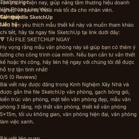
Trường Học
văn phòng hiện nay, giúp nâng tầm thương hiệu doanh
Văn Phòng Làm Việc
nghiệp và tạo sự thoải mái tối đa cho nhân viên.
Giới thiệu
Tải ngay file SketchUp
Liên hệ
Nếu bạn yêu thích mẫu thiết kế này và muốn tham khảo
chi tiết, hãy tải ngay file SketchUp tại link dưới đây:
🔻
TẢI FILE SKETCHUP NGAY
Hy vọng rằng mẫu văn phòng này sẽ giúp bạn có thêm ý
tưởng cho công trình của mình. Nếu bạn cần tư vấn thiết
kế hoặc thi công, hãy liên hệ ngay với chúng tôi để được
hỗ trợ tận tình nhất!
0/5
(0 Reviews)
Bài viết này được đăng trong
Kinh Nghiệm Xây Nhà
và
được gắn thẻ
file SketchUp văn phòng
,
gạch bông gió
,
kiến trúc văn phòng
,
mặt tiền văn phòng đẹp
,
mẫu văn
phòng 3 tầng
,
nội thất văn phòng
,
thiết kế văn phòng
5x15m
,
tối ưu không gian
,
văn phòng hiện đại
,
văn phòng
làm việc xanh
.
Bài viết liên quan