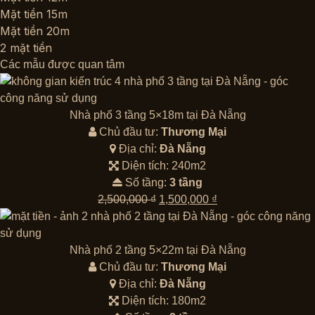
Mặt tiền 15m
Mặt tiền 20m
2 mặt tiền
Các mẫu được quan tâm
Nhà phố 3 tầng 5×18m tại Đà Nẵng
Chủ đầu tư:
Thương Mại
Địa chỉ:
Đà Nẵng
Diện tích: 240m2
Số tầng:
3 tầng
Giá
Giá
2,500,000
₫
1,500,000
₫
gốc
hiện
là:
tại
2,500,000 ₫.
là:
Nhà phố 2 tầng 5×22m tại Đà Nẵng
1,500,000 ₫.
Chủ đầu tư:
Thương Mại
Địa chỉ:
Đà Nẵng
Diện tích: 180m2