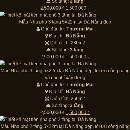
Số tầng:
2 tầng
Giá
Giá
2,500,000
₫
1,500,000
₫
gốc
hiện
là:
tại
Mẫu Nhà phố 3 tầng 5×22m tại Đà Nẵng đẹp
2,500,000 ₫.
là:
Chủ đầu tư:
Thương Mại
1,500,000 ₫.
Địa chỉ:
Đà Nẵng
Diện tích: 280m2
Số tầng:
3 tầng
Giá
Giá
2,500,000
₫
1,500,000
₫
gốc
hiện
là:
tại
Mẫu Nhà phố 3 tầng 5×22m tại Đà Nẵng đẹp, tối ưu công năng
2,500,000 ₫.
là:
và chi phí xây dựng
1,500,000 ₫.
Chủ đầu tư:
Thương Mại
Địa chỉ:
Đà Nẵng
Diện tích: 260m2
Số tầng:
3 tầng
Giá
Giá
2,500,000
₫
1,500,000
₫
gốc
hiện
là:
tại
Mẫu Nhà phố 2 tầng 5×22m tại Đà Nẵng đẹp, tối ưu công năng