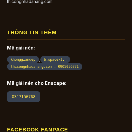
thicongnhadanang.com
THÔNG TIN THÊM
Mã giải nén:
,
khonggiandep
b.spacekt,
thicongnhadanang.com , 0905056771
Mã giải nén cho Enscape:
0317156768
FACEBOOK FANPAGE