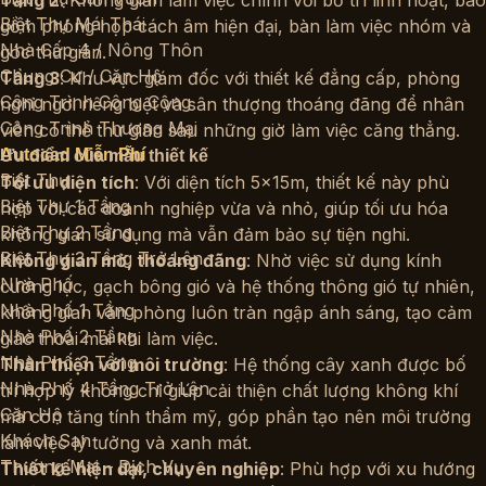
Tầng 2
: Không gian làm việc chính với bố trí linh hoạt, bao
Biệt Thự Mái Thái
gồm phòng họp cách âm hiện đại, bàn làm việc nhóm và
Nhà Cấp 4 / Nông Thôn
góc thư giãn.
Chung Cư / Căn Hộ
Tầng 3
: Khu vực giám đốc với thiết kế đẳng cấp, phòng
Công Trình Công Cộng
nghỉ ngơi riêng biệt và sân thượng thoáng đãng để nhân
Công Trình Thương Mại
viên có thể thư giãn sau những giờ làm việc căng thẳng.
Autocad Miễn Phí
Ưu điểm của mẫu thiết kế
Biệt Thự
Tối ưu diện tích
: Với diện tích 5x15m, thiết kế này phù
Biệt Thự 1 Tầng
hợp với các doanh nghiệp vừa và nhỏ, giúp tối ưu hóa
Biệt Thự 2 Tầng
không gian sử dụng mà vẫn đảm bảo sự tiện nghi.
Biệt Thự 3 Tầng Trở Lên
Không gian mở, thoáng đãng
: Nhờ việc sử dụng kính
Nhà Phố
cường lực, gạch bông gió và hệ thống thông gió tự nhiên,
Nhà Phố 1 Tầng
không gian văn phòng luôn tràn ngập ánh sáng, tạo cảm
Nhà Phố 2 Tầng
giác thoải mái khi làm việc.
Nhà Phố 3 Tầng
Thân thiện với môi trường
: Hệ thống cây xanh được bố
Nhà Phố 4 Tầng Trở Lên
trí hợp lý không chỉ giúp cải thiện chất lượng không khí
Căn Hộ
mà còn tăng tính thẩm mỹ, góp phần tạo nên môi trường
Khách Sạn
làm việc lý tưởng và xanh mát.
Thương Mại – Dịch Vụ
Thiết kế hiện đại, chuyên nghiệp
: Phù hợp với xu hướng