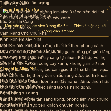
Thiết kế mặt tiền ấn tượng
Thẩm Mỹ Viện
Thông Tin & Dịch Vụ
Sửa chữa nhà tại Đà Nẵng
Báo Giá Thi Công
Mẫu văn phòng làm việc 3 tầng (5x15m) – Thiết kế hiện đại, tối
Báo Giá Thiết Kế
ưu không gian làm việc.
Cẩm Nang Cho Chủ Nhà
Kinh Nghiệm Xây Nhà
Phong Thủy Nhà Ở
Mặt tiền của công trình được thiết kế theo phong cách
Quy Trình Thiết Kế và Xây Dựng
hiện đại, sử dụng các mảng tường gạch bông gió giúp tăng
Thi Công Nhà Trọn Gói
khả năng thông gió và lấy sáng tự nhiên. Kết hợp với hệ
Vật Liệu Xây Dựng
cửa kính lớn và ban công cây xanh, không gian trở nên
SketchUp Miễn Phí
gần gũi với thiên nhiên, tạo cảm giác thư thái khi làm việc.
Nhà Phố
Bên cạnh đó, hệ thống đèn chiếu sáng được bố trí khoa
Nhà Phố Hiện Đại
học, giúp không gian luôn tràn đầy năng lượng, thích hợp
Nhà Phố Tân Cổ Điển
cho môi trường làm việc sáng tạo và năng động.
Biệt Thự
Công năng sử dụng
Biệt Thự Hiện Đại
Tầng 1
: Khu vực lễ tân sang trọng, phòng làm việc chung
Biệt Thự Cổ Điển
rộng rãi và khu vực tiếp khách chuyên nghiệp.
Biệt Thự Sân Vườn