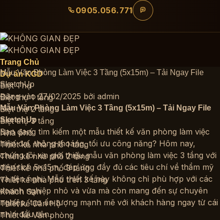
Bỏ
0905.056.771
qua
nội
dung
Trang Chủ
Mẫu Văn Phòng Làm Việc 3 Tầng (5x15m) – Tải Ngay File
Dự án KGD
SketchUp
Biệt Thự
Đăng vào
27/02/2025
bởi
admin
Biệt thự 1 tầng
Mẫu Văn Phòng Làm Việc 3 Tầng (5x15m) – Tải Ngay File
Biệt thự 2 tầng
SketchUp
Biệt thự 3 tầng
Bạn đang tìm kiếm một mẫu thiết kế văn phòng làm việc
Nhà phố
hiện đại, thông thoáng, tối ưu công năng? Hôm nay,
Thiết kế nhà phố 1 tầng
chúng tôi xin giới thiệu mẫu văn phòng làm việc 3 tầng với
Thiết kế nhà phố 2 tầng
diện tích 5x15m, đáp ứng đầy đủ các tiêu chí về thẩm mỹ
Thiết kế nhà phố 3 tầng
và tiện nghi. Mẫu thiết kế này không chỉ phù hợp với các
Thiết kế nhà phố trên 3 tầng
doanh nghiệp nhỏ và vừa mà còn mang đến sự chuyên
Khách Sạn
nghiệp, tạo ấn tượng mạnh mẽ với khách hàng ngay từ cái
Thiết kế Căn Hộ
nhìn đầu tiên.
Thiết kế Văn phòng