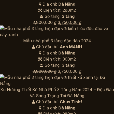
Địa chỉ:
Đà Nẵng
Diện tích: 280m2
Số tầng:
3 tầng
Giá
Giá
3,800,000
₫
3,750,000
₫
gốc
hiện
là:
tại
3,800,000 ₫.
là:
Mẫu nhà phố 3 tầng độc đáo 2024
3,750,000 ₫.
Chủ đầu tư:
Anh MẠNH
Địa chỉ:
Đà Nẵng
Diện tích: 300m2
Số tầng:
3 tầng
Giá
Giá
3,800,000
₫
3,750,000
₫
gốc
hiện
là:
tại
3,800,000 ₫.
là:
Xu Hướng Thiết Kế Nhà Phố 3 Tầng Năm 2024 – Độc Đáo
3,750,000 ₫.
Và Sang Trọng Tại Đà Nẵng
Chủ đầu tư:
Chus Tinhf
Địa chỉ:
Đà Nẵng