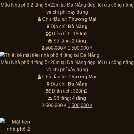
là:
tại
Mẫu Nhà phố 2 tầng 5×22m tại Đà Nẵng đẹp, tối ưu công năng
2,500,000 ₫.
là:
và chi phí xây dựng
1,500,000 ₫.
Chủ đầu tư:
Thương Mại
Địa chỉ:
Đà Nẵng
Diện tích: 180m2
Số tầng:
2 tầng
Giá
Giá
2,500,000
₫
1,500,000
₫
gốc
hiện
là:
tại
Mẫu Nhà phố 4 tầng 5×20m tại Đà Nẵng đẹp, tối ưu công năng
2,500,000 ₫.
là:
và chi phí xây dựng
1,500,000 ₫.
Chủ đầu tư:
Thương Mại
Địa chỉ:
Đà Nẵng
Diện tích: 320m2
Số tầng:
4 tầng
Giá
Giá
2,500,000
₫
1,500,000
₫
gốc
hiện
là:
tại
2,500,000 ₫.
là:
1,500,000 ₫.