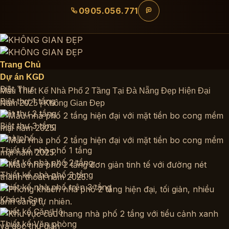
Bỏ
0905.056.771
qua
nội
dung
Trang Chủ
Dự án KGD
Biệt Thự
Mẫu Thiết Kế Nhà Phố 2 Tầng Tại Đà Nẵng Đẹp Hiện Đại
Biệt thự 1 tầng
Năm 2025 | Không Gian Đẹp
Biệt thự 2 tầng
Biệt thự 3 tầng
Nhà phố
Thiết kế nhà phố 1 tầng
Thiết kế nhà phố 2 tầng
Thiết kế nhà phố 3 tầng
Thiết kế nhà phố trên 3 tầng
Khách Sạn
Thiết kế Căn Hộ
Thiết kế Văn phòng