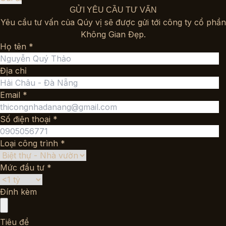
GỬI YÊU CẦU TƯ VẤN
Yêu cầu tư vấn của Qúy vị sẽ được gửi tới công ty cổ phần
Không Gian Đẹp.
Họ tên *
Địa chỉ
Email *
Số điện thoại *
Loại công trình *
Mức đầu tư *
Đính kèm
Tiêu đề