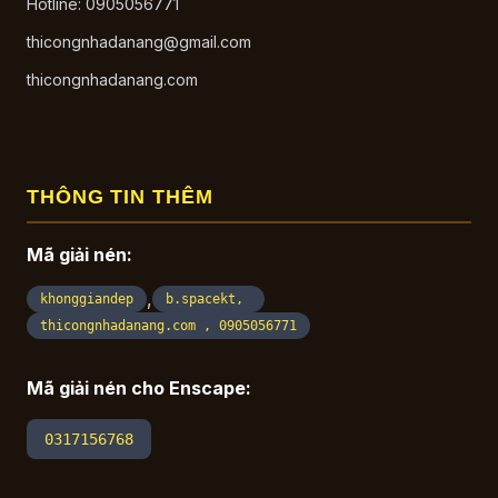
Hotline: 0905056771
thicongnhadanang@gmail.com
thicongnhadanang.com
THÔNG TIN THÊM
Mã giải nén:
,
khonggiandep
b.spacekt,
thicongnhadanang.com , 0905056771
Mã giải nén cho Enscape:
0317156768