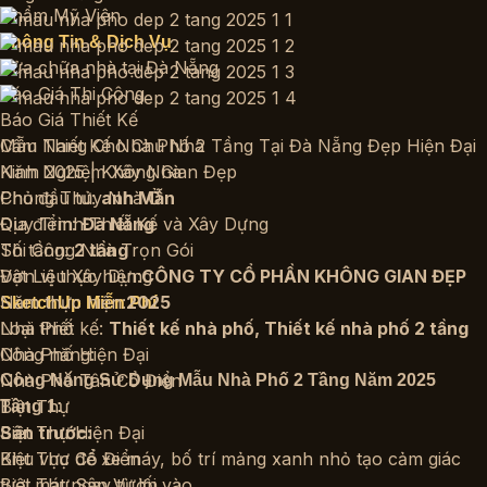
Thẩm Mỹ Viện
Thông Tin & Dịch Vụ
Sửa chữa nhà tại Đà Nẵng
Báo Giá Thi Công
Báo Giá Thiết Kế
Cẩm Nang Cho Chủ Nhà
Mẫu Thiết Kế Nhà Phố 2 Tầng Tại Đà Nẵng Đẹp Hiện Đại
Kinh Nghiệm Xây Nhà
Năm 2025 | Không Gian Đẹp
Phong Thủy Nhà Ở
Chủ đầu tư:
anh Mẫn
Quy Trình Thiết Kế và Xây Dựng
Địa điểm:
Đà Nẵng
Thi Công Nhà Trọn Gói
Số tầng:
2 tầng
Vật Liệu Xây Dựng
Đơn vị thực hiện:
CÔNG TY CỔ PHẦN KHÔNG GIAN ĐẸP
Năm thực hiện:
2025
SketchUp Miễn Phí
Nhà Phố
Loại thiết kế:
Thiết kế nhà phố
,
Thiết kế nhà phố 2 tầng
Nhà Phố Hiện Đại
Công năng:
Nhà Phố Tân Cổ Điển
Công Năng Sử Dụng Mẫu Nhà Phố 2 Tầng Năm 2025
Biệt Thự
Tầng 1:
Biệt Thự Hiện Đại
Sân trước:
Biệt Thự Cổ Điển
Khu vực để xe máy, bố trí mảng xanh nhỏ tạo cảm giác
Biệt Thự Sân Vườn
tươi mát ngay từ lối vào.