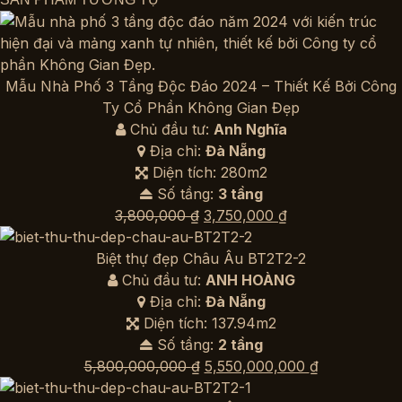
Mẫu Nhà Phố 3 Tầng Độc Đáo 2024 – Thiết Kế Bởi Công
Ty Cổ Phần Không Gian Đẹp
Chủ đầu tư:
Anh Nghĩa
Địa chỉ:
Đà Nẵng
Diện tích: 280m2
Số tầng:
3 tầng
Giá
Giá
3,800,000
₫
3,750,000
₫
gốc
hiện
là:
tại
Biệt thự đẹp Châu Âu BT2T2-2
3,800,000 ₫.
là:
Chủ đầu tư:
ANH HOÀNG
3,750,000 ₫.
Địa chỉ:
Đà Nẵng
Diện tích: 137.94m2
Số tầng:
2 tầng
Giá
Giá
5,800,000,000
₫
5,550,000,000
₫
gốc
hiện