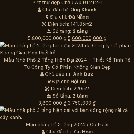
là:
tại
Biệt thự đẹp Châu Âu BT2T2-1
5,800,000,000 ₫.
là:
Chủ đầu tư:
Ông Khánh
5,550,000,0
Địa chỉ:
Đà Nẵng
Diện tích: 141.85m2
Số tầng:
2 tầng
Giá
Giá
5,800,000,000
₫
5,600,000,000
₫
gốc
hiện
là:
tại
5,800,000,000 ₫.
là:
Mẫu Nhà Phố 2 Tầng Hiện Đại 2024 – Thiết Kế Tinh Tế
5,600,000,0
Từ Công Ty Cổ Phần Không Gian Đẹp
Chủ đầu tư:
Anh Đức
Địa chỉ:
Hội An
Diện tích: 220m2
Số tầng:
2 tầng
Giá
Giá
3,800,000
₫
3,750,000
₫
gốc
hiện
là:
tại
3,800,000 ₫.
là:
Mẫu nhà phố 3 tầng 2024 / Cô Hoài
3,750,000 ₫.
Chủ đầu tư:
Cô Hoài