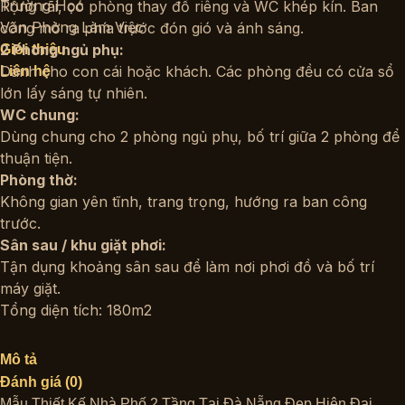
Trường Học
Rộng rãi, có phòng thay đồ riêng và WC khép kín. Ban
Văn Phòng Làm Việc
công mở ra phía trước đón gió và ánh sáng.
2 Phòng ngủ phụ:
Giới thiệu
Dành cho con cái hoặc khách. Các phòng đều có cửa sổ
Liên hệ
lớn lấy sáng tự nhiên.
WC chung:
Dùng chung cho 2 phòng ngủ phụ, bố trí giữa 2 phòng để
thuận tiện.
Phòng thờ:
Không gian yên tĩnh, trang trọng, hướng ra ban công
trước.
Sân sau / khu giặt phơi:
Tận dụng khoảng sân sau để làm nơi phơi đồ và bố trí
máy giặt.
Tổng diện tích: 180m2
Mô tả
Đánh giá (0)
Mẫu Thiết Kế Nhà Phố 2 Tầng Tại Đà Nẵng Đẹp Hiện Đại