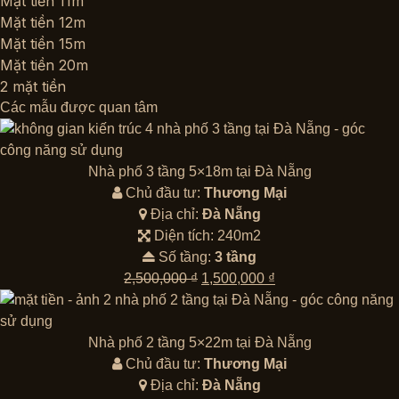
Mặt tiền 11m
Mặt tiền 12m
Mặt tiền 15m
Mặt tiền 20m
2 mặt tiền
Các mẫu được quan tâm
Nhà phố 3 tầng 5×18m tại Đà Nẵng
Chủ đầu tư:
Thương Mại
Địa chỉ:
Đà Nẵng
Diện tích: 240m2
Số tầng:
3 tầng
Giá
Giá
2,500,000
₫
1,500,000
₫
gốc
hiện
là:
tại
2,500,000 ₫.
là:
Nhà phố 2 tầng 5×22m tại Đà Nẵng
1,500,000 ₫.
Chủ đầu tư:
Thương Mại
Địa chỉ:
Đà Nẵng