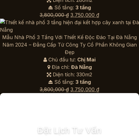
Diện tích: 280m2
Số tầng:
3 tầng
Giá
Giá
3,800,000
₫
3,750,000
₫
gốc
hiện
là:
tại
3,800,000 ₫.
là:
Mẫu Nhà Phố 3 Tầng Với Thiết Kế Độc Đáo Tại Đà Nẵng
3,750,000 ₫.
Năm 2024 – Đẳng Cấp Từ Công Ty Cổ Phần Không Gian
Đẹp
Chủ đầu tư:
Chị Mai
Địa chỉ:
Đà Nẵng
Diện tích: 330m2
Số tầng:
3 tầng
Giá
Giá
3,800,000
₫
3,750,000
₫
gốc
hiện
là:
tại
3,800,000 ₫.
là:
3,750,000 ₫.
Đặt Lịch Tư Vấn