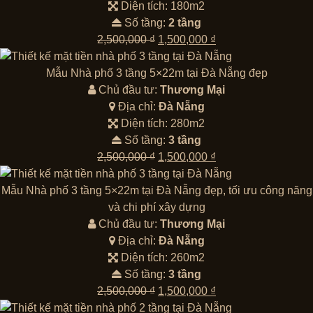
Diện tích: 180m2
Số tầng:
2 tầng
Giá
Giá
2,500,000
₫
1,500,000
₫
gốc
hiện
là:
tại
Mẫu Nhà phố 3 tầng 5×22m tại Đà Nẵng đẹp
2,500,000 ₫.
là:
Chủ đầu tư:
Thương Mại
1,500,000 ₫.
Địa chỉ:
Đà Nẵng
Diện tích: 280m2
Số tầng:
3 tầng
Giá
Giá
2,500,000
₫
1,500,000
₫
gốc
hiện
là:
tại
Mẫu Nhà phố 3 tầng 5×22m tại Đà Nẵng đẹp, tối ưu công năng
2,500,000 ₫.
là:
và chi phí xây dựng
1,500,000 ₫.
Chủ đầu tư:
Thương Mại
Địa chỉ:
Đà Nẵng
Diện tích: 260m2
Số tầng:
3 tầng
Giá
Giá
2,500,000
₫
1,500,000
₫
gốc
hiện