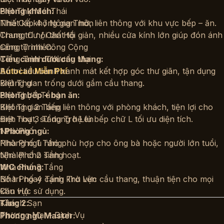
Biệt Thự Mái Thái
Phòng khách:
Nhà Cấp 4 / Nông Thôn
Thiết kế không gian mở, liên thông với khu vực bếp – ăn.
Chung Cư / Căn Hộ
Trang trí nội thất tối giản, nhiều cửa kính lớn giúp đón ánh
Công Trình Công Cộng
sáng tự nhiên.
Công Trình Thương Mại
Tiểu cảnh dưới cầu thang:
Bố trí tiểu cảnh xanh mát kết hợp góc thư giãn, tận dụng
Autocad Miễn Phí
Biệt Thự
không gian trống dưới gầm cầu thang.
Biệt Thự 1 Tầng
Phòng bếp + bàn ăn:
Biệt Thự 2 Tầng
Không gian bếp liên thông với phòng khách, tiện lợi cho
Biệt Thự 3 Tầng Trở Lên
sinh hoạt, sử dụng hệ tủ bếp chữ L tối ưu diện tích.
Nhà Phố
1 Phòng ngủ:
Nhà Phố 1 Tầng
Phòng ngủ nhỏ phù hợp cho ông bà hoặc người lớn tuổi,
Nhà Phố 2 Tầng
tiện lợi cho sinh hoạt.
Nhà Phố 3 Tầng
WC chung:
Nhà Phố 4 Tầng Trở Lên
Bố trí ngay cạnh khu vực cầu thang, thuận tiện cho mọi
Căn Hộ
khu vực sử dụng.
Khách Sạn
Tầng 2:
Thương Mại – Dịch Vụ
Phòng ngủ Master: