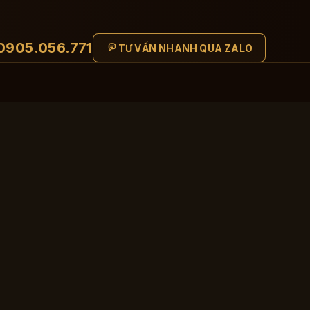
0905.056.771
TƯ VẤN NHANH QUA ZALO