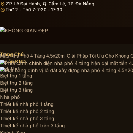
Bỏ
217 Lê Đại Hành, Q. Cẩm Lệ, TP. Đà Nẵng
Thứ 2 - Thứ 7: 7:30 - 17:30
qua
nội
dung
Trang Chủ
Mẫu Nhà Phố 4 Tầng 4.5x20m: Giải Pháp Tối Ưu Cho Không G
Dự án KGD
Biệt Thự
Biệt thự 1 tầng
Biệt thự 2 tầng
Biệt thự 3 tầng
Nhà phố
Thiết kế nhà phố 1 tầng
Thiết kế nhà phố 2 tầng
Thiết kế nhà phố 3 tầng
Thiết kế nhà phố trên 3 tầng
Khách Sạn