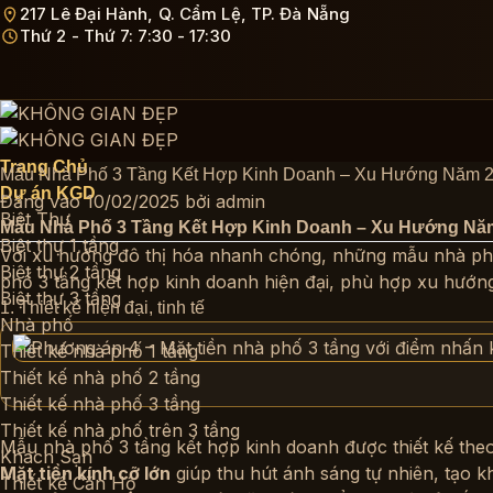
Bỏ
217 Lê Đại Hành, Q. Cẩm Lệ, TP. Đà Nẵng
Thứ 2 - Thứ 7: 7:30 - 17:30
qua
nội
dung
Trang Chủ
Mẫu Nhà Phố 3 Tầng Kết Hợp Kinh Doanh – Xu Hướng Năm 
Dự án KGD
Đăng vào
10/02/2025
bởi
admin
Biệt Thự
Mẫu Nhà Phố 3 Tầng Kết Hợp Kinh Doanh – Xu Hướng Nă
Biệt thự 1 tầng
Với xu hướng đô thị hóa nhanh chóng, những mẫu nhà phố
Biệt thự 2 tầng
phố 3 tầng kết hợp kinh doanh hiện đại, phù hợp xu hướn
Biệt thự 3 tầng
1. Thiết kế hiện đại, tinh tế
Nhà phố
Thiết kế nhà phố 1 tầng
Thiết kế nhà phố 2 tầng
Thiết kế nhà phố 3 tầng
Thiết kế nhà phố trên 3 tầng
Mẫu nhà phố 3 tầng kết hợp kinh doanh được thiết kế theo
Khách Sạn
Mặt tiền kính cỡ lớn
giúp thu hút ánh sáng tự nhiên, tạo k
Thiết kế Căn Hộ