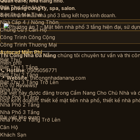
Quán cafe, nhà hàng nhỏ
.
Biệt Thự Sân Vườn
Văn phòng công ty, spa, salon
.
Biệt Thự Mái Thái
4. Hình ảnh mẫu nhà phố 3 tầng kết hợp kinh doanh.
Nhà Cấp 4 / Nông Thôn
Chung Cư / Căn Hộ
Công Trình Công Cộng
Công Trình Thương Mại
Autocad Miễn Phí
Thi Công Nhà Đà Nẵng
chúng tôi chuyên tư vấn và thi cô
Biệt Thự
miễn phí!
Biệt Thự 1 Tầng
📞
Hotline
: 0905056771
Biệt Thự 2 Tầng
📍
Website
: thicongnhadanang.com
Biệt Thự 3 Tầng Trở Lên
0/5
(0 Reviews)
Nhà Phố
Bài viết này được đăng trong
Cẩm Nang Cho Chủ Nhà
và 
Nhà Phố 1 Tầng
hợp kinh doanh
,
thiết kế mặt tiền nhà phố
,
thiết kế nhà ph
Nhà Phố 2 Tầng
Nhà Phố 3 Tầng
Bài viết liên quan
Nhà Phố 4 Tầng Trở Lên
Căn Hộ
Khách Sạn