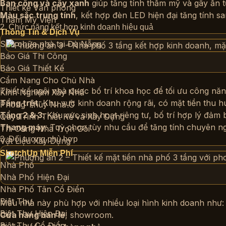
Ban công và cây xanh
giúp tăng tính thẩm mỹ và gây ấn 
Thiết kế Văn phòng
Màu sắc trung tính
, kết hợp đèn LED hiện đại tăng tính sa
Thẩm Mỹ Viện
2. Chức năng kết hợp kinh doanh hiệu quả
Thông Tin & Dịch Vụ
Sửa chữa nhà tại Đà Nẵng
Báo Giá Thi Công
Báo Giá Thiết Kế
Cẩm Nang Cho Chủ Nhà
Thiết kế ngôi nhà được bố trí khoa học để tối ưu công nă
Kinh Nghiệm Xây Nhà
Tầng trệt
: Khu vực kinh doanh rộng rãi, có mặt tiền thu 
Phong Thủy Nhà Ở
Tầng 2 & 3
: Khu vực sinh hoạt riêng tư, bố trí hợp lý đảm 
Quy Trình Thiết Kế và Xây Dựng
Thang máy
: Tuỳ chọn tùy nhu cầu để tăng tính chuyên ng
Thi Công Nhà Trọn Gói
3. Đối tượng phù hợp
Vật Liệu Xây Dựng
SketchUp Miễn Phí
Nhà Phố
Nhà Phố Hiện Đại
Nhà Phố Tân Cổ Điển
Biệt Thự
Mẫu nhà này phù hợp với nhiều loại hình kinh doanh như:
Biệt Thự Hiện Đại
Cửa hàng bán lẻ
, showroom.
Biệt Thự Cổ Điển