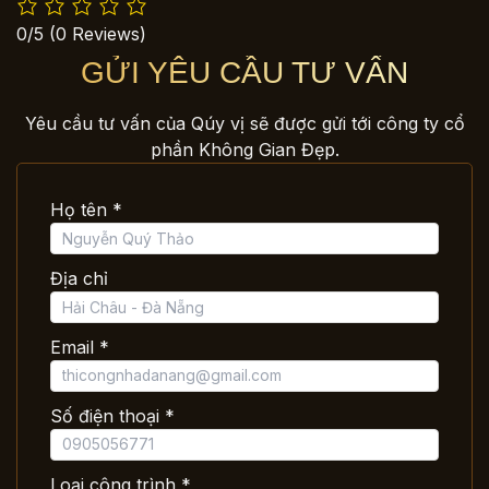
0/5
(0 Reviews)
GỬI YÊU CẦU TƯ VẤN
Yêu cầu tư vấn của Qúy vị sẽ được gửi tới công ty cổ
phần Không Gian Đẹp.
Họ tên *
Địa chỉ
Email *
Số điện thoại *
Loại công trình *