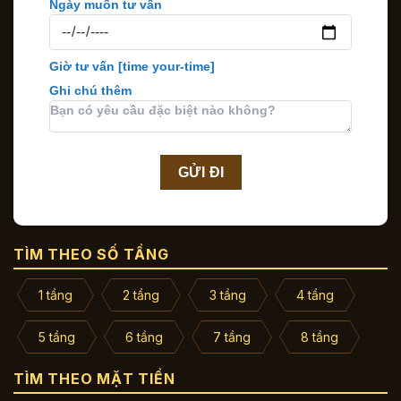
Ngày muốn tư vấn
Giờ tư vấn
[time your-time]
Ghi chú thêm
TÌM THEO SỐ TẦNG
1 tầng
2 tầng
3 tầng
4 tầng
5 tầng
6 tầng
7 tầng
8 tầng
TÌM THEO MẶT TIỀN