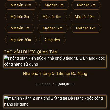
Mặt tiền >5m
Mặt tiền 6m
Mặt tiền 7m
Mặt tiền 8m
Mặt tiền 9m
Mặt tiền 10m
Mặt tiền 11m
Mặt tiền 12m
Mặt tiền 15m
Mặt tiền 20m
2 mặt tiền
CÁC MẪU ĐƯỢC QUAN TÂM
Nhà phố 3 tầng 5×18m tại Đà Nẵng
Giá
Giá
2,500,000
₫
1,500,000
₫
gốc
hiện
là:
tại
2,500,000 ₫.
là:
1,500,000 ₫.