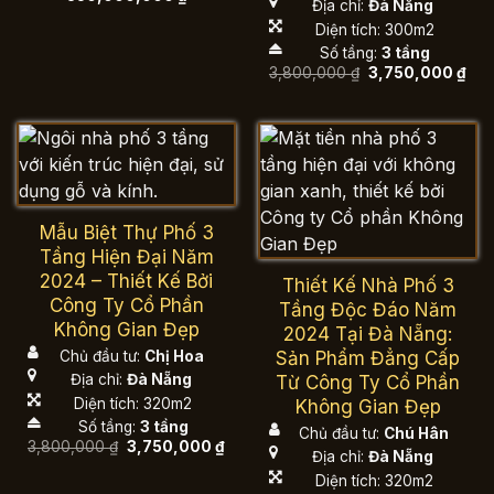
Địa chỉ:
Đà Nẵng
Diện tích: 300m2
Số tầng:
3 tầng
Giá
Giá
3,800,000
₫
3,750,000
₫
gốc
hiệ
là:
tại
3,800,000 ₫.
là:
3,7
Mẫu Biệt Thự Phố 3
Tầng Hiện Đại Năm
2024 – Thiết Kế Bởi
Thiết Kế Nhà Phố 3
Công Ty Cổ Phần
Tầng Độc Đáo Năm
Không Gian Đẹp
2024 Tại Đà Nẵng:
Sản Phẩm Đẳng Cấp
Chủ đầu tư:
Chị Hoa
Địa chỉ:
Đà Nẵng
Từ Công Ty Cổ Phần
Diện tích: 320m2
Không Gian Đẹp
Số tầng:
3 tầng
Chủ đầu tư:
Chú Hân
Giá
Giá
3,800,000
₫
3,750,000
₫
Địa chỉ:
Đà Nẵng
gốc
hiện
là:
tại
Diện tích: 320m2
3,800,000 ₫.
là: