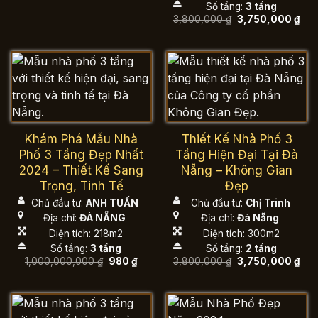
3,750,000 ₫.
Số tầng:
3 tầng
Giá
Giá
3,800,000
₫
3,750,000
₫
gốc
hiệ
là:
tại
3,800,000 ₫.
là:
3,7
Khám Phá Mẫu Nhà
Thiết Kế Nhà Phố 3
Phố 3 Tầng Đẹp Nhất
Tầng Hiện Đại Tại Đà
2024 – Thiết Kế Sang
Nẵng – Không Gian
Trọng, Tinh Tế
Đẹp
Chủ đầu tư:
ANH TUẤN
Chủ đầu tư:
Chị Trinh
Địa chỉ:
ĐÀ NẴNG
Địa chỉ:
Đà Nẵng
Diện tích: 218m2
Diện tích: 300m2
Số tầng:
3 tầng
Số tầng:
2 tầng
Giá
Giá
Giá
Giá
1,000,000,000
₫
980
₫
3,800,000
₫
3,750,000
₫
gốc
hiện
gốc
hiệ
là:
tại
là:
tại
1,000,000,000 ₫.
là:
3,800,000 ₫.
là:
980 ₫.
3,7