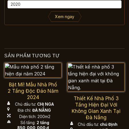
Xem ngay
SẢN PHẨM TƯƠNG TỰ
Bật Mí! Mẫu Nhà Phố
2 Tầng Độc Đáo Năm
2024
Thiết Kế Nhà Phố 3
Tầng Hiện Đại Với
Chủ đầu tư:
CHỊ NGA
Địa chỉ:
ĐÀ NẴNG
Không Gian Xanh Tại
Diện tích: 200m2
Đà Nẵng
Số tầng:
2 tầng
Chủ đầu tư:
chú Định
850,000,000
₫