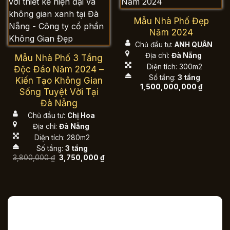
Mẫu Nhà Phố Đẹp
Năm 2024
Chủ đầu tư:
ANH QUÂN
Địa chỉ:
Đà Nẵng
Mẫu Nhà Phố 3 Tầng
Diện tích: 300m2
Độc Đáo Năm 2024 –
Số tầng:
3 tầng
Kiến Tạo Không Gian
1,500,000,000
₫
Sống Tuyệt Vời Tại
Đà Nẵng
Chủ đầu tư:
Chị Hoa
Địa chỉ:
Đà Nẵng
Diện tích: 280m2
Số tầng:
3 tầng
Giá
Giá
3,800,000
₫
3,750,000
₫
gốc
hiện
là:
tại
3,800,000 ₫.
là:
3,750,000 ₫.