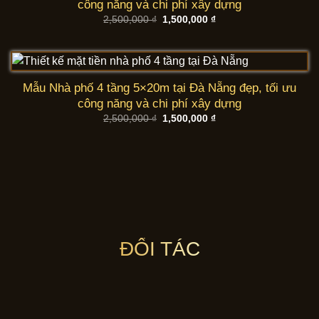
công năng và chi phí xây dựng
Giá
Giá
2,500,000
₫
1,500,000
₫
gốc
hiện
là:
tại
2,500,000 ₫.
là:
1,500,000 ₫.
Mẫu Nhà phố 4 tầng 5×20m tại Đà Nẵng đẹp, tối ưu
công năng và chi phí xây dựng
Giá
Giá
2,500,000
₫
1,500,000
₫
gốc
hiện
là:
tại
2,500,000 ₫.
là:
1,500,000 ₫.
ĐỐI TÁC