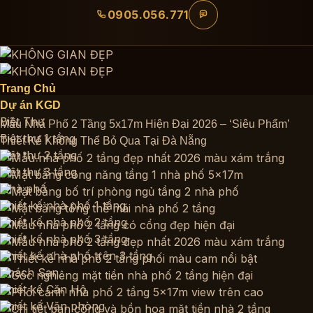
Bỏ
0905.056.771
qua
nội
dung
Trang Chủ
Dự án KGD
Biệt Thự
Mẫu Nhà Phố 2 Tầng 5x17m Hiện Đại 2026 – ‘Siêu Phẩm’
Biệt thự 1 tầng
Thiết Kế Không Thể Bỏ Qua Tại Đà Nẵng
Biệt thự 2 tầng
Biệt thự 3 tầng
Nhà phố
Thiết kế nhà phố 1 tầng
Thiết kế nhà phố 2 tầng
Thiết kế nhà phố 3 tầng
Thiết kế nhà phố trên 3 tầng
Khách Sạn
Thiết kế Căn Hộ
Thiết kế Văn phòng