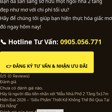
Bạn đã sẵn sàng sở hữu một ngôi nhà 2 tầng
đẹp như mơ với chi phí tối ưu?
Hãy để chúng tôi giúp bạn hiện thực hóa giấc mơ
đó ngay hôm nay!
📞 Hotline Tư Vấn:
0905.056.771
👉 ĐĂNG KÝ TƯ VẤN & NHẬN ƯU ĐÃI
0/5
(0 Reviews)
Đánh giá
Chưa có đánh giá nào.
Hãy là người đầu tiên nhận xét “Mẫu Nhà Phố 2 Tầng 5x17m
Hiện Đại 2026 – ‘Siêu Phẩm’ Thiết Kế Không Thể Bỏ Qua Tại
Đà Nẵng”