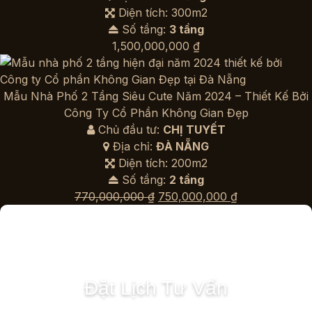
Diện tích: 300m2
Số tầng:
3 tầng
1,500,000,000
₫
Mẫu Nhà Phố 2 Tầng Siêu Cute Năm 2024 – Thiết Kế Bởi
Công Ty Cổ Phần Không Gian Đẹp
Chủ đầu tư:
CHỊ TUYẾT
Địa chỉ:
ĐÀ NẴNG
Diện tích: 200m2
Số tầng:
2 tầng
Giá
Giá
770,000,000
₫
750,000,000
₫
gốc
hiện
là:
tại
770,000,000 ₫.
là:
750,000,000 
Đặt Lịch Tư Vấn