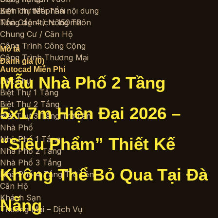
Biệt Thự Mái Thái
Xem chi tiết phần nội dung
Nhà Cấp 4 / Nông Thôn
Tổng diện tích: 150m2
Chung Cư / Căn Hộ
Công Trình Công Cộng
Mô tả
Công Trình Thương Mại
Đánh giá (0)
Autocad Miễn Phí
Mẫu Nhà Phố 2 Tầng
Biệt Thự
Biệt Thự 1 Tầng
Biệt Thự 2 Tầng
5x17m Hiện Đại 2026 –
Biệt Thự 3 Tầng Trở Lên
Nhà Phố
Nhà Phố 1 Tầng
“Siêu Phẩm” Thiết Kế
Nhà Phố 2 Tầng
Nhà Phố 3 Tầng
Không Thể Bỏ Qua Tại Đà
Nhà Phố 4 Tầng Trở Lên
Căn Hộ
Khách Sạn
Nẵng
Thương Mại – Dịch Vụ