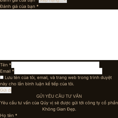
Đánh giá của bạn
*
Đánh giá của bạn
*
Tên
*
Email
*
Lưu tên của tôi, email, và trang web trong trình duyệt
này cho lần bình luận kế tiếp của tôi.
GỬI YÊU CẦU TƯ VẤN
Yêu cầu tư vấn của Qúy vị sẽ được gửi tới công ty cổ phần
Không Gian Đẹp.
Họ tên *