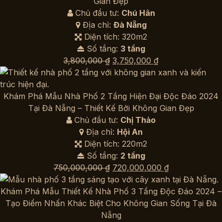
Gian Đẹp
Chủ đầu tư:
Chú Hân
Địa chỉ:
Đà Nẵng
Diện tích: 320m2
Số tầng:
3 tầng
Giá
Giá
3,800,000
₫
3,750,000
₫
gốc
hiện
là:
tại
3,800,000 ₫.
là:
Khám Phá Mẫu Nhà Phố 2 Tầng Hiện Đại Độc Đáo 2024
3,750,000 ₫.
Tại Đà Nẵng – Thiết Kế Bởi Không Gian Đẹp
Chủ đầu tư:
Chị Thảo
Địa chỉ:
Hội An
Diện tích: 220m2
Số tầng:
2 tầng
Giá
Giá
750,000,000
₫
720,000,000
₫
gốc
hiện
là:
tại
Khám Phá Mẫu Thiết Kế Nhà Phố 3 Tầng Độc Đáo 2024 –
750,000,000 ₫.
là:
Tạo Điểm Nhấn Khác Biệt Cho Không Gian Sống Tại Đà
720,000,000 
Nẵng