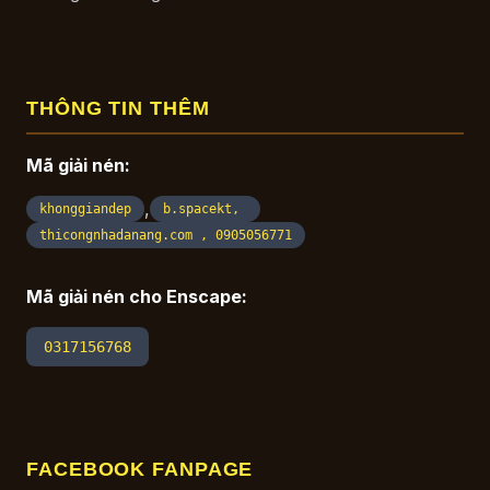
THÔNG TIN THÊM
Mã giải nén:
,
khonggiandep
b.spacekt,
thicongnhadanang.com , 0905056771
Mã giải nén cho Enscape:
0317156768
FACEBOOK FANPAGE