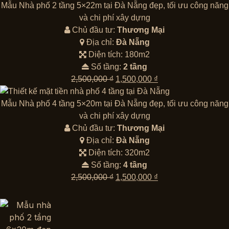
là:
tại
Mẫu Nhà phố 2 tầng 5×22m tại Đà Nẵng đẹp, tối ưu công năng
2,500,000 ₫.
là:
và chi phí xây dựng
1,500,000 ₫.
Chủ đầu tư:
Thương Mại
Địa chỉ:
Đà Nẵng
Diện tích: 180m2
Số tầng:
2 tầng
Giá
Giá
2,500,000
₫
1,500,000
₫
gốc
hiện
là:
tại
Mẫu Nhà phố 4 tầng 5×20m tại Đà Nẵng đẹp, tối ưu công năng
2,500,000 ₫.
là:
và chi phí xây dựng
1,500,000 ₫.
Chủ đầu tư:
Thương Mại
Địa chỉ:
Đà Nẵng
Diện tích: 320m2
Số tầng:
4 tầng
Giá
Giá
2,500,000
₫
1,500,000
₫
gốc
hiện
là:
tại
2,500,000 ₫.
là:
1,500,000 ₫.