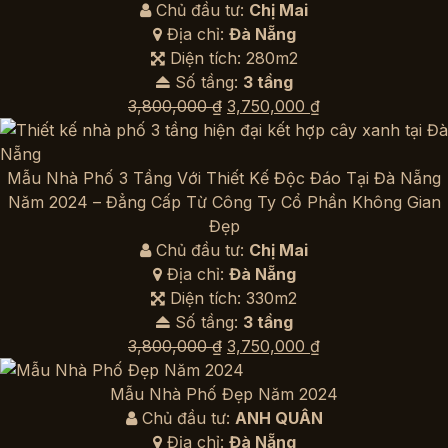
Chủ đầu tư:
Chị Mai
Địa chỉ:
Đà Nẵng
Diện tích: 280m2
Số tầng:
3 tầng
Giá
Giá
3,800,000
₫
3,750,000
₫
gốc
hiện
là:
tại
3,800,000 ₫.
là:
Mẫu Nhà Phố 3 Tầng Với Thiết Kế Độc Đáo Tại Đà Nẵng
3,750,000 ₫.
Năm 2024 – Đẳng Cấp Từ Công Ty Cổ Phần Không Gian
Đẹp
Chủ đầu tư:
Chị Mai
Địa chỉ:
Đà Nẵng
Diện tích: 330m2
Số tầng:
3 tầng
Giá
Giá
3,800,000
₫
3,750,000
₫
gốc
hiện
là:
tại
Mẫu Nhà Phố Đẹp Năm 2024
3,800,000 ₫.
là:
Chủ đầu tư:
ANH QUÂN
3,750,000 ₫.
Địa chỉ:
Đà Nẵng