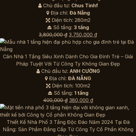
Chủ đầu tư:
Chus Tinhf
Địa chỉ:
Đà Nẵng
Diện tích: 280m2
Số tầng:
3 tầng
Giá
Giá
3,800,000
₫
3,750,000
₫
gốc
hiện
là:
tại
3,800,000 ₫.
là:
Căn Nhà 1 Tầng Siêu Xinh Dành Cho Gia Đình Trẻ – Giải
3,750,000 ₫.
Pháp Tuyệt Vời Từ Công Ty Không Gian Đẹp
Chủ đầu tư:
ANH CƯỜNG
Địa chỉ:
ĐÀ NẴNG
Diện tích: 100m2
Số tầng:
1 tầng
Giá
Giá
400,000
₫
380,000
₫
gốc
hiện
là:
tại
400,000 ₫.
là:
Thiết Kế Nhà Phố 3 Tầng Độc Đáo Năm 2024 Tại Đà
380,000 ₫.
Nẵng: Sản Phẩm Đẳng Cấp Từ Công Ty Cổ Phần Không