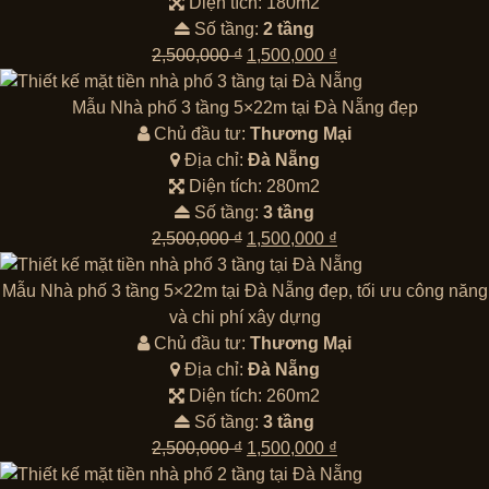
Diện tích: 180m2
Số tầng:
2 tầng
Giá
Giá
2,500,000
₫
1,500,000
₫
gốc
hiện
là:
tại
Mẫu Nhà phố 3 tầng 5×22m tại Đà Nẵng đẹp
2,500,000 ₫.
là:
Chủ đầu tư:
Thương Mại
1,500,000 ₫.
Địa chỉ:
Đà Nẵng
Diện tích: 280m2
Số tầng:
3 tầng
Giá
Giá
2,500,000
₫
1,500,000
₫
gốc
hiện
là:
tại
Mẫu Nhà phố 3 tầng 5×22m tại Đà Nẵng đẹp, tối ưu công năng
2,500,000 ₫.
là:
và chi phí xây dựng
1,500,000 ₫.
Chủ đầu tư:
Thương Mại
Địa chỉ:
Đà Nẵng
Diện tích: 260m2
Số tầng:
3 tầng
Giá
Giá
2,500,000
₫
1,500,000
₫
gốc
hiện