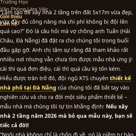
Trường Học
Văn Phòng Làm Việc
“Làm sao để xây nhà 2 tầng trên đất 5x17m vừa đẹp,
Giới thiệu
vừa đầy đủ công năng mà chi phí không bị đội lên
Liên hệ
quá cao?” Đó là câu hỏi mà vợ chồng anh Tuấn (Hải
Châu, Đà Nẵng) đã đặt ra cho chúng tôi trong buổi
đầu gặp gỡ. Anh chị tâm sự rằng đã tham khảo rất
nhiều nơi nhưng vẫn chưa tìm được mẫu nhà ưng ý:
cái thì quá đơn điệu, cái thì quá cầu kỳ tốn kém.
Hiểu được trăn trở đó, đội ngũ KTS chuyên
thiết kế
nhà phố tại Đà Nẵng
của chúng tôi đã bắt tay vào
nghiên cứu và cho ra đời một siêu phẩm thiết kế –
mẫu nhà mà chúng tôi tự tin khẳng định:
Nếu xây
nhà 2 tầng năm 2026 mà bỏ qua mẫu này, bạn sẽ
tiếc cả đời!
“Ngôi nhà không chỉ là chốn đi về, nó là niềm tự hào