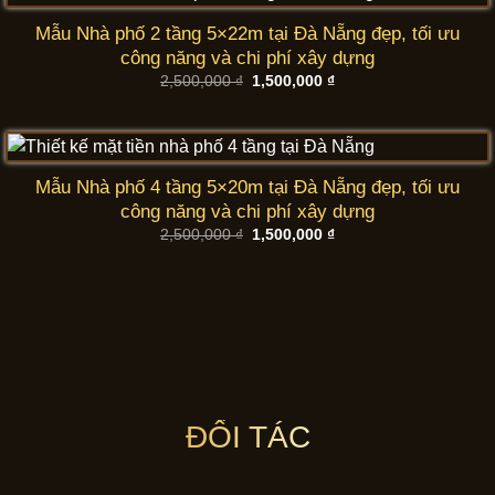
Mẫu Nhà phố 2 tầng 5×22m tại Đà Nẵng đẹp, tối ưu
công năng và chi phí xây dựng
Giá
Giá
2,500,000
₫
1,500,000
₫
gốc
hiện
là:
tại
2,500,000 ₫.
là:
1,500,000 ₫.
Mẫu Nhà phố 4 tầng 5×20m tại Đà Nẵng đẹp, tối ưu
công năng và chi phí xây dựng
Giá
Giá
2,500,000
₫
1,500,000
₫
gốc
hiện
là:
tại
2,500,000 ₫.
là:
1,500,000 ₫.
ĐỐI TÁC