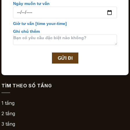
Ngày muốn tư vấn
Giờ tư vấn
[time your-time]
Ghi chú thêm
TÌM THEO SỐ TẦNG
1 tầng
2 tầng
3 tầng