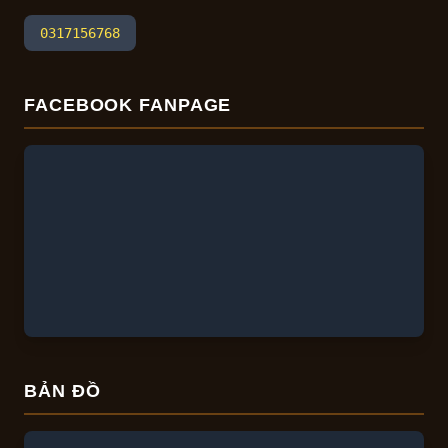
0317156768
FACEBOOK FANPAGE
BẢN ĐỒ