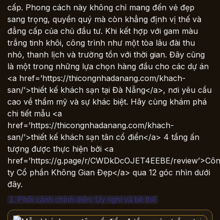
cấp. Phong cách này không chỉ mang đến vẻ đẹp
sang trọng, quyền quý mà còn khẳng định vị thế và
đẳng cấp của chủ đầu tư. Khi kết hợp với gam màu
trắng tinh khôi, công trình như một tòa lâu đài thu
nhỏ, thanh lịch và trường tồn với thời gian. Đây cũng
là một trong những lựa chọn hàng đầu cho các dự án
<a href=’https://thicongnhadanang.com/khach-
san/’>thiết kế khách sạn tại Đà Nẵng</a>, nơi yêu cầu
cao về thẩm mỹ và sự khác biệt. Hãy cùng khám phá
chi tiết mẫu <a
href=’https://thicongnhadanang.com/khach-
san/’>thiết kế khách sạn tân cổ điển</a> 4 tầng ấn
tượng được thực hiện bởi <a
href=’https://g.page/r/CWDkDcOJET4EEBE/review’>Cô
ty Cổ phần Không Gian Đẹp</a> qua 12 góc nhìn dưới
đây.
1. Phối cảnh chính diện: Uy nghi và bề thế