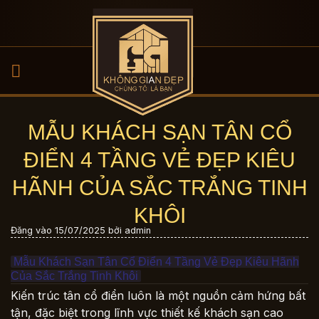
Bỏ
qua
nội
dung
MẪU KHÁCH SẠN TÂN CỔ
ĐIỂN 4 TẦNG VẺ ĐẸP KIÊU
HÃNH CỦA SẮC TRẮNG TINH
KHÔI
Đăng vào
15/07/2025
bởi
admin
Mẫu Khách Sạn Tân Cổ Điển 4 Tầng Vẻ Đẹp Kiêu Hãnh
Của Sắc Trắng Tinh Khôi
Kiến trúc tân cổ điển luôn là một nguồn cảm hứng bất
tận, đặc biệt trong lĩnh vực thiết kế khách sạn cao