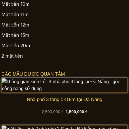
Mặt tiền 10m
Mặt tiền 11m
Mặt tiền 12m
Mặt tiền 15m
Mặt tiền 20m
2 mặt tiền
CÁC MẪU ĐƯỢC QUAN TÂM
Nhà phố 3 tầng 5×18m tại Đà Nẵng
Giá
Giá
2,500,000
₫
1,500,000
₫
gốc
hiện
là:
tại
2,500,000 ₫.
là:
1,500,000 ₫.