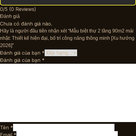
0/5
(0 Reviews)
Đánh giá
Chưa có đánh giá nào.
Hãy là người đầu tiên nhận xét “Mẫu biệt thự 2 tầng 90m2 mái
nhật: Thiết kế hiện đại, bố trí công năng thông minh [Xu hướng
2026]”
Đánh giá của bạn
*
Đánh giá của bạn
*
Tên
*
Email
*