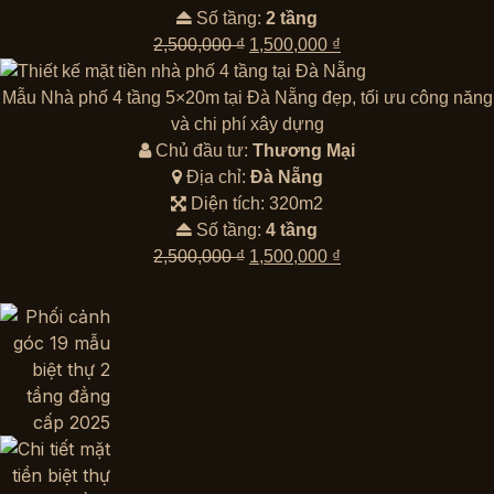
Số tầng:
2 tầng
Giá
Giá
2,500,000
₫
1,500,000
₫
gốc
hiện
là:
tại
Mẫu Nhà phố 4 tầng 5×20m tại Đà Nẵng đẹp, tối ưu công năng
2,500,000 ₫.
là:
và chi phí xây dựng
1,500,000 ₫.
Chủ đầu tư:
Thương Mại
Địa chỉ:
Đà Nẵng
Diện tích: 320m2
Số tầng:
4 tầng
Giá
Giá
2,500,000
₫
1,500,000
₫
gốc
hiện
là:
tại
2,500,000 ₫.
là:
1,500,000 ₫.