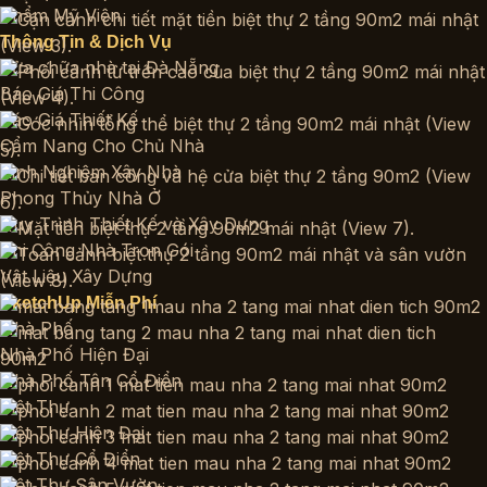
Thẩm Mỹ Viện
Thông Tin & Dịch Vụ
Sửa chữa nhà tại Đà Nẵng
Báo Giá Thi Công
Báo Giá Thiết Kế
Cẩm Nang Cho Chủ Nhà
Kinh Nghiệm Xây Nhà
Phong Thủy Nhà Ở
Quy Trình Thiết Kế và Xây Dựng
Thi Công Nhà Trọn Gói
Vật Liệu Xây Dựng
SketchUp Miễn Phí
Nhà Phố
Nhà Phố Hiện Đại
Nhà Phố Tân Cổ Điển
Biệt Thự
Biệt Thự Hiện Đại
Biệt Thự Cổ Điển
Biệt Thự Sân Vườn