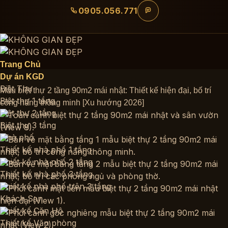
Bỏ
0905.056.771
qua
nội
dung
Trang Chủ
Dự án KGD
Biệt Thự
Mẫu biệt thự 2 tầng 90m2 mái nhật: Thiết kế hiện đại, bố trí
Biệt thự 1 tầng
công năng thông minh [Xu hướng 2026]
Biệt thự 2 tầng
Biệt thự 3 tầng
Nhà phố
Thiết kế nhà phố 1 tầng
Thiết kế nhà phố 2 tầng
Thiết kế nhà phố 3 tầng
Thiết kế nhà phố trên 3 tầng
Khách Sạn
Thiết kế Căn Hộ
Thiết kế Văn phòng