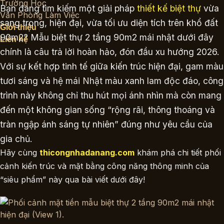
Trường Học
Bạn đang tìm kiếm một giải pháp
thiết kế biệt thự
vừa
Văn Phòng Làm Việc
sang trọng, hiện đại, vừa tối ưu diện tích trên khổ đất
Giới thiệu
90m2? Mẫu biệt thự 2 tầng 90m2 mái nhật dưới đây
Liên hệ
chính là câu trả lời hoàn hảo, đón đầu xu hướng 2026.
Với sự kết hợp tinh tế giữa kiến trúc hiện đại, gam màu
tươi sáng và hệ mái Nhật màu xanh lam độc đáo, công
trình này không chỉ thu hút mọi ánh nhìn mà còn mang
đến một không gian sống “rộng rãi, thông thoáng và
tràn ngập ánh sáng tự nhiên” đúng như yêu cầu của
gia chủ.
Hãy cùng
thicongnhadanang.com
khám phá chi tiết phối
cảnh kiến trúc và mặt bằng công năng thông minh của
“siêu phẩm” này qua bài viết dưới đây!