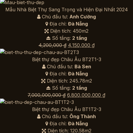
gốc
hiện
là:
tại
Mẫu Nhà Biệt Thự Sang Trọng và Hiện Đại Nhất 2024
2,600,000,000 ₫.
là:
Chủ đầu tư:
Anh Cường
2,550,000,0
Địa chỉ:
Đà Nẵng
Diện tích: 450m2
Số tầng:
2 tầng
Giá
Giá
4,200,000
₫
4,150,000
₫
gốc
hiện
là:
tại
Biệt thự đẹp Châu Âu BT2T1-3
4,200,000 ₫.
là:
Chủ đầu tư:
Bà Sen
4,150,000 ₫.
Địa chỉ:
Đà Nẵng
Diện tích: 245.78m2
Số tầng:
2 tầng
Giá
Giá
7,000,000,000
₫
6,800,000,000
₫
gốc
hiện
là:
tại
Biệt thự đẹp Châu Âu BT1T2-3
7,000,000,000 ₫.
là:
Chủ đầu tư:
Ông Thành
6,800,000,0
Địa chỉ:
Đà Nẵng
Diện tích: 120.58m2