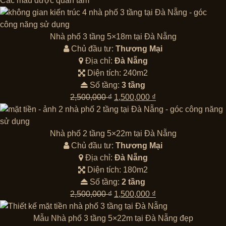
Các mẫu được quan tâm
Nhà phố 3 tầng 5×18m tại Đà Nẵng
Chủ đầu tư:
Thương Mại
Địa chỉ:
Đà Nẵng
Diện tích: 240m2
Số tầng:
3 tầng
Giá
Giá
2,500,000
₫
1,500,000
₫
gốc
hiện
là:
tại
2,500,000 ₫.
là:
Nhà phố 2 tầng 5×22m tại Đà Nẵng
1,500,000 ₫.
Chủ đầu tư:
Thương Mại
Địa chỉ:
Đà Nẵng
Diện tích: 180m2
Số tầng:
2 tầng
Giá
Giá
2,500,000
₫
1,500,000
₫
gốc
hiện
là:
tại
Mẫu Nhà phố 3 tầng 5×22m tại Đà Nẵng đẹp