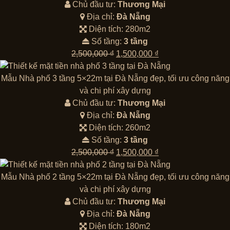
2,500,000 ₫.
là:
Chủ đầu tư:
Thương Mại
1,500,000 ₫.
Địa chỉ:
Đà Nẵng
Diện tích: 280m2
Số tầng:
3 tầng
Giá
Giá
2,500,000
₫
1,500,000
₫
gốc
hiện
là:
tại
Mẫu Nhà phố 3 tầng 5×22m tại Đà Nẵng đẹp, tối ưu công năng
2,500,000 ₫.
là:
và chi phí xây dựng
1,500,000 ₫.
Chủ đầu tư:
Thương Mại
Địa chỉ:
Đà Nẵng
Diện tích: 260m2
Số tầng:
3 tầng
Giá
Giá
2,500,000
₫
1,500,000
₫
gốc
hiện
là:
tại
Mẫu Nhà phố 2 tầng 5×22m tại Đà Nẵng đẹp, tối ưu công năng
2,500,000 ₫.
là:
và chi phí xây dựng
1,500,000 ₫.
Chủ đầu tư:
Thương Mại
Địa chỉ:
Đà Nẵng
Diện tích: 180m2