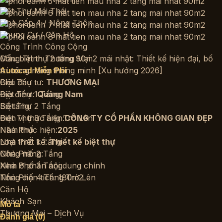
Biệt Thự Mái Thái
Nhà Cấp 4 / Nông Thôn
Chung Cư / Căn Hộ
Công Trình Công Cộng
Công Trình Thương Mại
Mẫu biệt thự 2 tầng 90m2 mái nhật: Thiết kế hiện đại, bố
trí công năng thông minh [Xu hướng 2026]
Autocad Miễn Phí
Biệt Thự
Chủ đầu tư:
THƯƠNG MẠI
Biệt Thự 1 Tầng
Địa điểm:
Quảng Nam
Biệt Thự 2 Tầng
Số tầng:
Biệt Thự 3 Tầng Trở Lên
Đơn vị thực hiện:
CÔNG TY CỔ PHẦN KHÔNG GIAN ĐẸP
Nhà Phố
Năm thực hiện:
2025
Nhà Phố 1 Tầng
Loại thiết kế:
Thiết kế biệt thự
Nhà Phố 2 Tầng
Công năng:
Nhà Phố 3 Tầng
Xem ở phần nội dung chính
Nhà Phố 4 Tầng Trở Lên
Tổng diện tích: 180m2
Căn Hộ
Khách Sạn
Mô tả
Thương Mại – Dịch Vụ
Đánh giá (0)