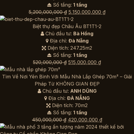
Số tầng:
1 tầng
Giá
Giá
5,200,000,000
₫
5,150,000,000
₫
gốc
hiện
là:
tại
Biệt thự đẹp Châu Âu BT1T1-2
5,200,000,000 ₫.
là:
Chủ đầu tư:
Bà Hồng
5,150,000,00
Địa chỉ:
Đà Nẵng
Diện tích: 247.25m2
Số tầng:
1 tầng
Giá
Giá
520,000,000
₫
515,000,000
₫
gốc
hiện
là:
tại
Tìm Về Nơi Yên Bình Với Mẫu Nhà Lắp Ghép 70m² – Giải
520,000,000 ₫.
là:
Pháp Từ KHÔNG GIAN ĐẸP
515,000,000 ₫
Chủ đầu tư:
ANH DŨNG
Địa chỉ:
ĐÀ NẴNG
Diện tích: 70m2
Số tầng:
1 tầng
Giá
Giá
450,000,000
₫
420,000,000
₫
gốc
hiện
là:
tại