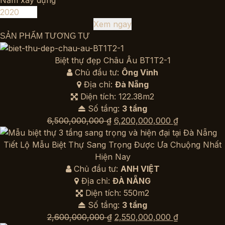
Năm xây dựng
Xem ngay
SẢN PHẨM TƯƠNG TỰ
Biệt thự đẹp Châu Âu BT1T2-1
Chủ đầu tư:
Ông Vinh
Địa chỉ:
Đà Nẵng
Diện tích: 122.38m2
Số tầng:
3 tầng
Giá
Giá
6,500,000,000
₫
6,200,000,000
₫
gốc
hiện
là:
tại
Tiết Lộ Mẫu Biệt Thự Sang Trọng Được Ưa Chuộng Nhất
6,500,000,000 ₫.
là:
Hiện Nay
6,200,000,0
Chủ đầu tư:
ANH VIỆT
Địa chỉ:
ĐÀ NẴNG
Diện tích: 550m2
Số tầng:
3 tầng
Giá
Giá
2,600,000,000
₫
2,550,000,000
₫