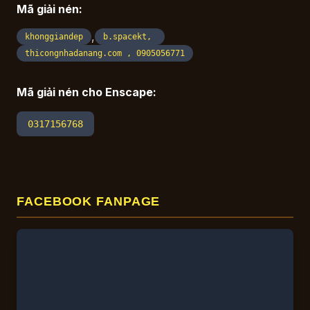
Mã giải nén:
,
khonggiandep
b.spacekt,
thicongnhadanang.com , 0905056771
Mã giải nén cho Enscape:
0317156768
FACEBOOK FANPAGE