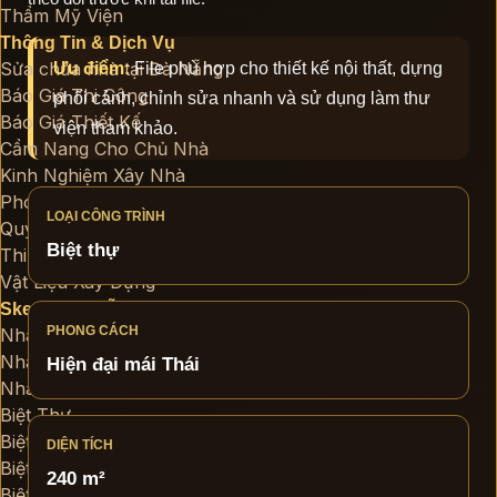
Thẩm Mỹ Viện
Thông Tin & Dịch Vụ
Sửa chữa nhà tại Đà Nẵng
Ưu điểm:
File phù hợp cho thiết kế nội thất, dựng
Báo Giá Thi Công
phối cảnh, chỉnh sửa nhanh và sử dụng làm thư
Báo Giá Thiết Kế
viện tham khảo.
Cẩm Nang Cho Chủ Nhà
Kinh Nghiệm Xây Nhà
Phong Thủy Nhà Ở
LOẠI CÔNG TRÌNH
Quy Trình Thiết Kế và Xây Dựng
Biệt thự
Thi Công Nhà Trọn Gói
Vật Liệu Xây Dựng
SketchUp Miễn Phí
PHONG CÁCH
Nhà Phố
Nhà Phố Hiện Đại
Hiện đại mái Thái
Nhà Phố Tân Cổ Điển
Biệt Thự
Biệt Thự Hiện Đại
DIỆN TÍCH
Biệt Thự Cổ Điển
240 m²
Biệt Thự Sân Vườn