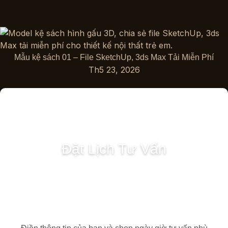
Mẫu kệ sách 01 – File SketchUp, 3ds Max Tải Miễn Phí
Th5 23, 2026
Đặt Lịch Tư Vấn