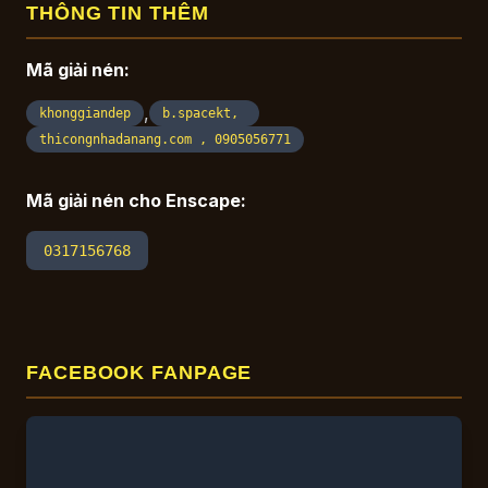
THÔNG TIN THÊM
Mã giải nén:
,
khonggiandep
b.spacekt,
thicongnhadanang.com , 0905056771
Mã giải nén cho Enscape:
0317156768
FACEBOOK FANPAGE