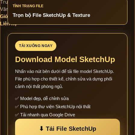
Trường Học
TÌNH TRẠNG FILE
Văn Phòng Làm Việc
Trọn bộ File SketchUp & Texture
Giới thiệu
Liên hệ
TẢI XUỐNG NGAY
Download Model SketchUp
Nhấn vào nút bên dưới để tải file model SketchUp.
File phù hợp cho thiết kế, chỉnh sửa và dựng phối
cảnh nội thất phòng ngủ.
✅ Model đẹp, dễ chỉnh sửa
✅ Phù hợp thư viện SketchUp nội thất
✅ Tải nhanh qua Google Drive
⬇ Tải File SketchUp