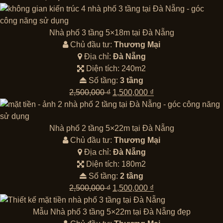
Nhà phố 3 tầng 5×18m tại Đà Nẵng
Chủ đầu tư:
Thương Mại
Địa chỉ:
Đà Nẵng
Diện tích: 240m2
Số tầng:
3 tầng
Giá
Giá
2,500,000
₫
1,500,000
₫
gốc
hiện
là:
tại
2,500,000 ₫.
là:
Nhà phố 2 tầng 5×22m tại Đà Nẵng
1,500,000 ₫.
Chủ đầu tư:
Thương Mại
Địa chỉ:
Đà Nẵng
Diện tích: 180m2
Số tầng:
2 tầng
Giá
Giá
2,500,000
₫
1,500,000
₫
gốc
hiện
là:
tại
Mẫu Nhà phố 3 tầng 5×22m tại Đà Nẵng đẹp