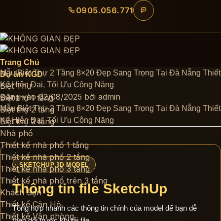
Bỏ
0905.056.771
qua
nội
dung
Trang Chủ
Mẫu Biệt Thự 2 Tầng 8×20 Đẹp Sang Trọng Tại Đà Nẵng Thiết
Dự án KGD
Kế Hiện Đại, Tối Ưu Công Năng
Biệt Thự
Đăng vào
02/08/2025
bởi
admin
Biệt thự 1 tầng
Mẫu Biệt Thự 2 Tầng 8×20 Đẹp Sang Trọng Tại Đà Nẵng Thiết
Biệt thự 2 tầng
Kế Hiện Đại, Tối Ưu Công Năng
Biệt thự 3 tầng
Nhà phố
Thiết kế nhà phố 1 tầng
Thiết kế nhà phố 2 tầng
SKETCHUP 3D MODEL
Thiết kế nhà phố 3 tầng
Thiết kế nhà phố trên 3 tầng
Thông tin file SketchUp
Khách Sạn
Thiết kế Căn Hộ
Tổng hợp nhanh các thông tin chính của model để bạn dễ
Thiết kế Văn phòng
theo dõi trước khi tải file.