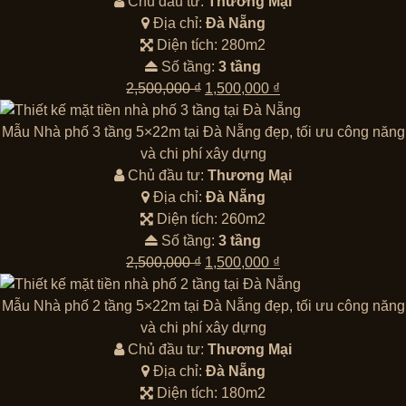
2,500,000 ₫.
là:
Chủ đầu tư:
Thương Mại
1,500,000 ₫.
Địa chỉ:
Đà Nẵng
Diện tích: 280m2
Số tầng:
3 tầng
Giá
Giá
2,500,000
₫
1,500,000
₫
gốc
hiện
là:
tại
Mẫu Nhà phố 3 tầng 5×22m tại Đà Nẵng đẹp, tối ưu công năng
2,500,000 ₫.
là:
và chi phí xây dựng
1,500,000 ₫.
Chủ đầu tư:
Thương Mại
Địa chỉ:
Đà Nẵng
Diện tích: 260m2
Số tầng:
3 tầng
Giá
Giá
2,500,000
₫
1,500,000
₫
gốc
hiện
là:
tại
Mẫu Nhà phố 2 tầng 5×22m tại Đà Nẵng đẹp, tối ưu công năng
2,500,000 ₫.
là:
và chi phí xây dựng
1,500,000 ₫.
Chủ đầu tư:
Thương Mại
Địa chỉ:
Đà Nẵng
Diện tích: 180m2