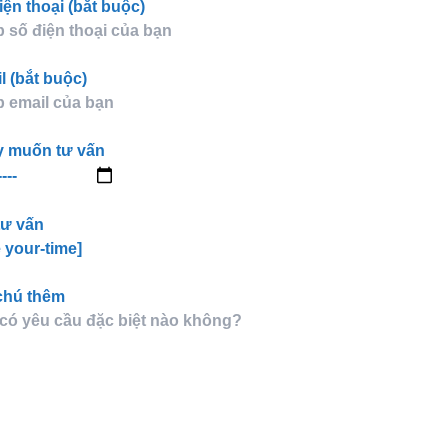
iện thoại (bắt buộc)
l (bắt buộc)
 muốn tư vấn
tư vấn
e your-time]
chú thêm