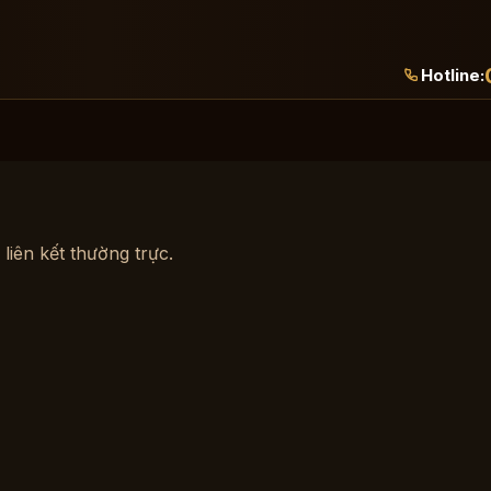
Hotline:
u
liên kết thường trực
.