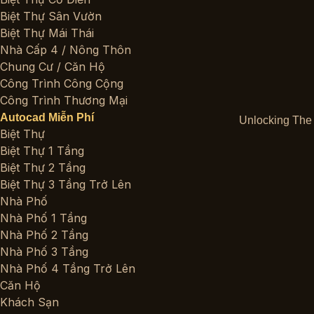
Biệt Thự Sân Vườn
Biệt Thự Mái Thái
Nhà Cấp 4 / Nông Thôn
Chung Cư / Căn Hộ
Công Trình Công Cộng
Công Trình Thương Mại
Autocad Miễn Phí
Unlocking The
Biệt Thự
Biệt Thự 1 Tầng
Biệt Thự 2 Tầng
Biệt Thự 3 Tầng Trở Lên
Nhà Phố
Nhà Phố 1 Tầng
Nhà Phố 2 Tầng
Nhà Phố 3 Tầng
Nhà Phố 4 Tầng Trở Lên
Căn Hộ
Khách Sạn