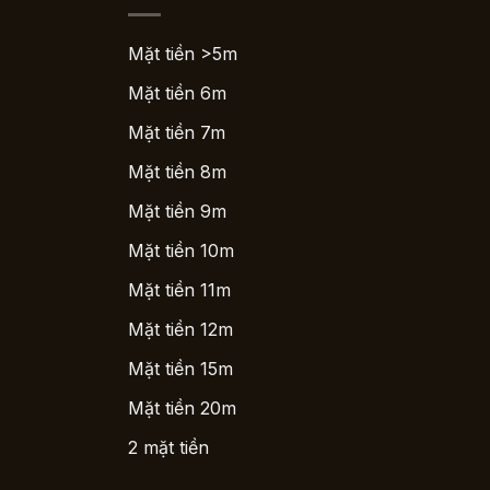
Mặt tiền >5m
Mặt tiền 6m
Mặt tiền 7m
Mặt tiền 8m
Mặt tiền 9m
Mặt tiền 10m
Mặt tiền 11m
Mặt tiền 12m
Mặt tiền 15m
Mặt tiền 20m
2 mặt tiền