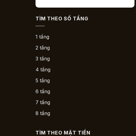
TÌM THEO SỐ TẦNG
1 tầng
2 tầng
3 tầng
4 tầng
5 tầng
6 tầng
7 tầng
8 tầng
TÌM THEO MẶT TIỀN