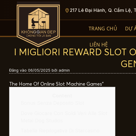
Bỏ
217 Lê Đại Hành, Q. Cẩm Lệ, 
qua
nội
dung
TRANG CHỦ
DỰ 
LIÊN HỆ
I MIGLIORI REWARD SLOT 
GE
Đăng vào
06/05/2025
bởi
admin
The Home Of Online Slot Machine Games”
Content
Bonus Senza Deposito Slot
Dove Giocare Con Soldi Veri Alle Slot
Metal Dog Studios
Tabella Riepilogativa Di Starcasino