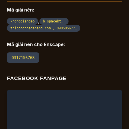
Mã giải nén:
,
khonggiandep
b.spacekt,
thicongnhadanang.com , 0905056771
Mã giải nén cho Enscape:
0317156768
FACEBOOK FANPAGE