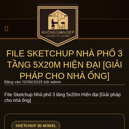
Bỏ
qua
nội
dung
FILE SKETCHUP NHÀ PHỐ 3
TẦNG 5X20M HIỆN ĐẠI [GIẢI
PHÁP CHO NHÀ ỐNG]
Đăng vào
13/06/2025
bởi
admin
File Sketchup Nhà phố 3 tầng 5x20m Hiện đại [Giải pháp
cho nhà ống]
SKETCHUP 3D MODEL