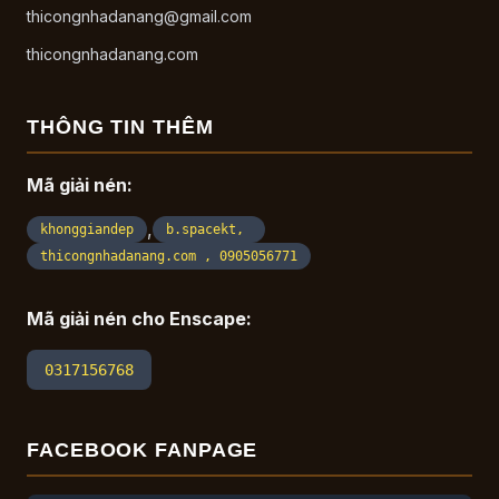
thicongnhadanang@gmail.com
thicongnhadanang.com
THÔNG TIN THÊM
Mã giải nén:
,
khonggiandep
b.spacekt,
thicongnhadanang.com , 0905056771
Mã giải nén cho Enscape:
0317156768
FACEBOOK FANPAGE