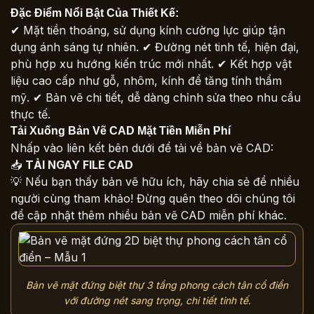
Đặc Điểm Nổi Bật Của Thiết Kế:
✔ Mặt tiền thoáng, sử dụng kính cường lực giúp tận
dụng ánh sáng tự nhiên. ✔ Đường nét tinh tế, hiện đại,
phù hợp xu hướng kiến trúc mới nhất. ✔ Kết hợp vật
liệu cao cấp như gỗ, nhôm, kính để tăng tính thẩm
mỹ. ✔ Bản vẽ chi tiết, dễ dàng chỉnh sửa theo nhu cầu
thực tế.
Tải Xuống Bản Vẽ CAD Mặt Tiền Miễn Phí
Nhấp vào liên kết bên dưới để tải về bản vẽ CAD:
📥
TẢI NGAY FILE CAD
💡 Nếu bạn thấy bản vẽ hữu ích, hãy chia sẻ để nhiều
người cùng tham khảo! Đừng quên theo dõi chúng tôi
để cập nhật thêm nhiều bản vẽ CAD miễn phí khác.
Bản vẽ mặt đứng biệt thự 3 tầng phong cách tân cổ điển
với đường nét sang trọng, chi tiết tinh tế.