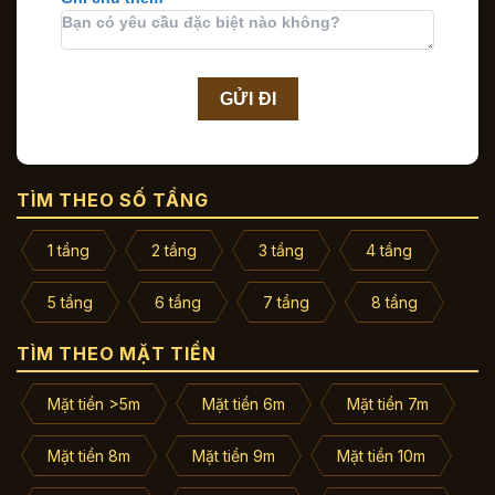
TÌM THEO SỐ TẦNG
1 tầng
2 tầng
3 tầng
4 tầng
5 tầng
6 tầng
7 tầng
8 tầng
TÌM THEO MẶT TIỀN
Mặt tiền >5m
Mặt tiền 6m
Mặt tiền 7m
Mặt tiền 8m
Mặt tiền 9m
Mặt tiền 10m