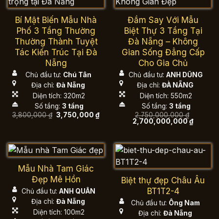
Bí Mật Biến Mẫu Nhà
Đắm Say Với Mẫu
Phố 3 Tầng Thường
Biệt Thự 3 Tầng Tại
Thường Thành Tuyệt
Đà Nẵng – Không
Tác Kiến Trúc Tại Đà
Gian Sống Đẳng Cấp
Nẵng
Cho Gia Chủ
Chủ đầu tư:
Chú Tân
Chủ đầu tư:
ANH DŨNG
Địa chỉ:
Đà Nẵng
Địa chỉ:
ĐÀ NẴNG
Diện tích: 320m2
Diện tích: 550m2
Số tầng:
3 tầng
Số tầng:
3 tầng
Giá
Giá
3,800,000
₫
3,750,000
₫
2,750,000,000
₫
gốc
hiện
Giá
Giá
2,700,000,000
₫
là:
tại
gốc
hiện
3,800,000 ₫.
là:
là:
tại
3,750,000 ₫.
2,750,000,000 ₫.
là:
2,700,0
Mẫu Nhà Tam Giác
Đẹp Mê Hồn
Biệt thự đẹp Châu Âu
BT1T2-4
Chủ đầu tư:
ANH QUÂN
Địa chỉ:
Đà Nẵng
Chủ đầu tư:
Ông Nam
Diện tích: 100m2
Địa chỉ:
Đà Nẵng