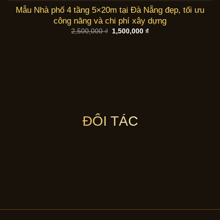
Mẫu Nhà phố 4 tầng 5×20m tại Đà Nẵng đẹp, tối ưu
công năng và chi phí xây dựng
Giá
Giá
2,500,000
₫
1,500,000
₫
gốc
hiện
là:
tại
2,500,000 ₫.
là:
1,500,000 ₫.
ĐỐI TÁC