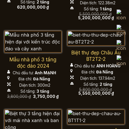
Số tầng:
2 tầng
Diện tích: 122.38m2
620,000,000
₫
Số tầng:
1 tầng
5,500,000,000
₫
Giá
Giá
5,200,000,000
₫
gốc
hiện
là:
tại
5,500,000,000 ₫.
là:
5,200,0
Biệt thự đẹp Châu Âu
BT2T2-2
Mẫu nhà phố 3 tầng
độc đáo 2024
Chủ đầu tư:
ANH HOÀNG
Địa chỉ:
Đà Nẵng
Chủ đầu tư:
Anh MẠNH
Diện tích: 137.94m2
Địa chỉ:
Đà Nẵng
Số tầng:
2 tầng
Diện tích: 300m2
5,800,000,000
₫
Số tầng:
3 tầng
Giá
Giá
5,550,000,000
₫
Giá
Giá
3,800,000
₫
3,750,000
₫
gốc
hiện
gốc
hiện
là:
tại
là:
tại
5,800,000,000 ₫.
là:
3,800,000 ₫.
là:
5,550,0
3,750,000 ₫.