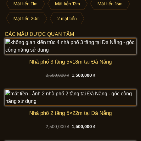
Mặt tiền 11m
Mặt tiền 12m
Mặt tiền 15m
Mặt tiền 20m
2 mặt tiền
CÁC MẪU ĐƯỢC QUAN TÂM
Nhà phố 3 tầng 5×18m tại Đà Nẵng
Giá
Giá
2,500,000
₫
1,500,000
₫
gốc
hiện
là:
tại
2,500,000 ₫.
là:
1,500,000 ₫.
Nhà phố 2 tầng 5×22m tại Đà Nẵng
Giá
Giá
2,500,000
₫
1,500,000
₫
gốc
hiện
là:
tại
2,500,000 ₫.
là: