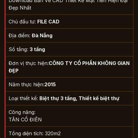
Download Bản Vẽ CAD Thiết Kế Mặt Tiền Hiện Đại
Đẹp Nhất
Chủ đầu tư:
FILE CAD
Địa điểm:
Đà Nẵng
Số tầng:
3 tầng
Đơn vị thực hiện:
CÔNG TY CỔ PHẦN KHÔNG GIAN
ĐẸP
Năm thực hiện:
2015
Loại thiết kế:
Biệt thự 3 tầng
,
Thiết kế biệt thự
Công năng:
TÂN CỔ ĐIÊN
Tổng diện tích: 320m2