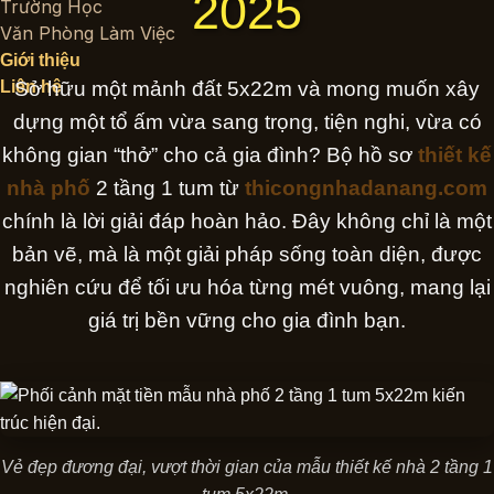
2025
Trường Học
Văn Phòng Làm Việc
Giới thiệu
Liên hệ
Sở hữu một mảnh đất 5x22m và mong muốn xây
dựng một tổ ấm vừa sang trọng, tiện nghi, vừa có
không gian “thở” cho cả gia đình? Bộ hồ sơ
thiết kế
nhà phố
2 tầng 1 tum từ
thicongnhadanang.com
chính là lời giải đáp hoàn hảo. Đây không chỉ là một
bản vẽ, mà là một giải pháp sống toàn diện, được
nghiên cứu để tối ưu hóa từng mét vuông, mang lại
giá trị bền vững cho gia đình bạn.
Vẻ đẹp đương đại, vượt thời gian của mẫu thiết kế nhà 2 tầng 1