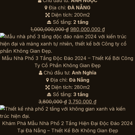
Chủ đầu tư:
ANH NGỌC
Địa chỉ:
ĐÀ NẴNG
Diện tích: 200m2
Số tầng:
2 tầng
Giá
Giá
1,000,000,000
₫
980,000,000
₫
gốc
hiện
là:
tại
1,000,000,000 ₫.
là:
980,000,000
Mẫu Nhà Phố 3 Tầng Độc Đáo 2024 – Thiết Kế Bởi Công
Ty Cổ Phần Không Gian Đẹp
Chủ đầu tư:
Anh Nghĩa
Địa chỉ:
Đà Nẵng
Diện tích: 280m2
Số tầng:
3 tầng
Giá
Giá
3,800,000
₫
3,750,000
₫
gốc
hiện
là:
tại
3,800,000 ₫.
là:
Khám Phá Mẫu Nhà Phố 2 Tầng Hiện Đại Độc Đáo 2024
3,750,000 ₫.
Tại Đà Nẵng – Thiết Kế Bởi Không Gian Đẹp