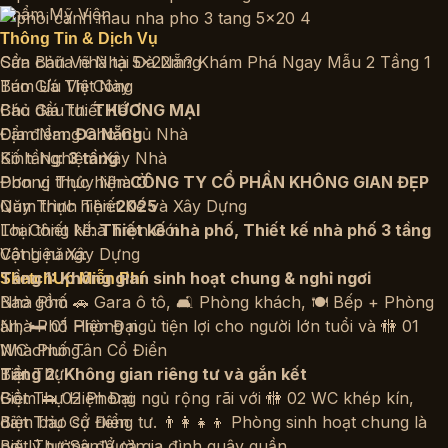
Thẩm Mỹ Viện
Thông Tin & Dịch Vụ
Sửa chữa nhà tại Đà Nẵng
Cần Bản Vẽ Nhà 5x22m? Khám Phá Ngay Mẫu 2 Tầng 1
Báo Giá Thi Công
Tum Ưu Việt Này
Báo Giá Thiết Kế
Chủ đầu tư:
THƯƠNG MẠI
Cẩm Nang Cho Chủ Nhà
Địa điểm:
Đà Nẵng
Kinh Nghiệm Xây Nhà
Số tầng:
3 tầng
Phong Thủy Nhà Ở
Đơn vị thực hiện:
CÔNG TY CỔ PHẦN KHÔNG GIAN ĐẸP
Quy Trình Thiết Kế và Xây Dựng
Năm thực hiện:
2025
Thi Công Nhà Trọn Gói
Loại thiết kế:
Thiết kế nhà phố
,
Thiết kế nhà phố 3 tầng
Vật Liệu Xây Dựng
Công năng:
Tầng 1: Không gian sinh hoạt chung & nghỉ ngơi
SketchUp Miễn Phí
Nhà Phố
Bao gồm 🚗 Gara ô tô, 🛋️ Phòng khách, 🍽️ Bếp + Phòng
Nhà Phố Hiện Đại
ăn, 🛏️ 01 Phòng ngủ tiện lợi cho người lớn tuổi và 🚻 01
Nhà Phố Tân Cổ Điển
WC chung.
Biệt Thự
Tầng 2: Không gian riêng tư và gắn kết
Biệt Thự Hiện Đại
Gồm 🛌 02 Phòng ngủ rộng rãi với 🚻 02 WC khép kín,
Biệt Thự Cổ Điển
đảm bảo sự riêng tư. 👨‍👩‍👧‍👦 Phòng sinh hoạt chung là
Biệt Thự Sân Vườn
nơi lý tưởng để cả gia đình quây quần.