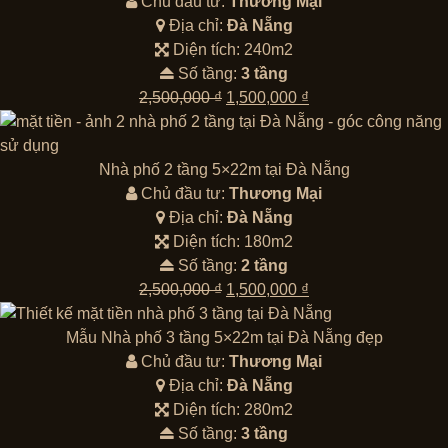
Chủ đầu tư:
Thương Mại
Địa chỉ:
Đà Nẵng
Diện tích: 240m2
Số tầng:
3 tầng
Giá
Giá
2,500,000
₫
1,500,000
₫
gốc
hiện
là:
tại
2,500,000 ₫.
là:
Nhà phố 2 tầng 5×22m tại Đà Nẵng
1,500,000 ₫.
Chủ đầu tư:
Thương Mại
Địa chỉ:
Đà Nẵng
Diện tích: 180m2
Số tầng:
2 tầng
Giá
Giá
2,500,000
₫
1,500,000
₫
gốc
hiện
là:
tại
Mẫu Nhà phố 3 tầng 5×22m tại Đà Nẵng đẹp
2,500,000 ₫.
là:
Chủ đầu tư:
Thương Mại
1,500,000 ₫.
Địa chỉ:
Đà Nẵng
Diện tích: 280m2
Số tầng:
3 tầng