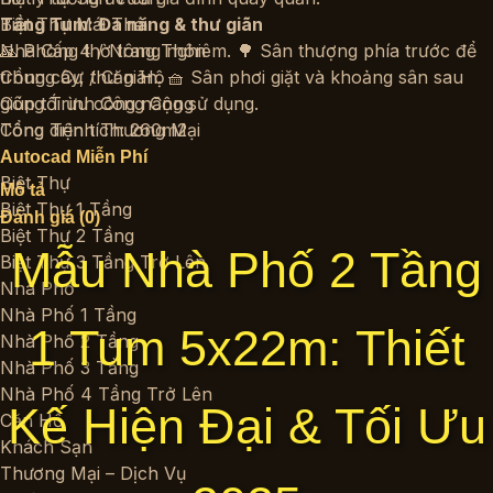
Biệt Thự Mái Thái
Tầng Tum: Đa năng & thư giãn
Nhà Cấp 4 / Nông Thôn
🙏 Phòng thờ trang nghiêm. 🌳 Sân thượng phía trước để
Chung Cư / Căn Hộ
trồng cây, thư giãn. 🧺 Sân phơi giặt và khoảng sân sau
Công Trình Công Cộng
giúp tối ưu công năng sử dụng.
Công Trình Thương Mại
Tổng diện tích: 260m2
Autocad Miễn Phí
Biệt Thự
Mô tả
Biệt Thự 1 Tầng
Đánh giá (0)
Biệt Thự 2 Tầng
Mẫu Nhà Phố 2 Tầng
Biệt Thự 3 Tầng Trở Lên
Nhà Phố
Nhà Phố 1 Tầng
1 Tum 5x22m: Thiết
Nhà Phố 2 Tầng
Nhà Phố 3 Tầng
Nhà Phố 4 Tầng Trở Lên
Kế Hiện Đại & Tối Ưu
Căn Hộ
Khách Sạn
Thương Mại – Dịch Vụ