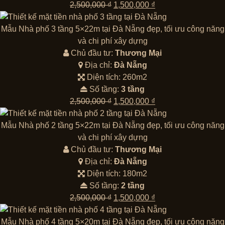
Giá
Giá
2,500,000
₫
1,500,000
₫
gốc
hiện
là:
tại
Mẫu Nhà phố 3 tầng 5×22m tại Đà Nẵng đẹp, tối ưu công năng
2,500,000 ₫.
là:
và chi phí xây dựng
1,500,000 ₫.
Chủ đầu tư:
Thương Mại
Địa chỉ:
Đà Nẵng
Diện tích: 260m2
Số tầng:
3 tầng
Giá
Giá
2,500,000
₫
1,500,000
₫
gốc
hiện
là:
tại
Mẫu Nhà phố 2 tầng 5×22m tại Đà Nẵng đẹp, tối ưu công năng
2,500,000 ₫.
là:
và chi phí xây dựng
1,500,000 ₫.
Chủ đầu tư:
Thương Mại
Địa chỉ:
Đà Nẵng
Diện tích: 180m2
Số tầng:
2 tầng
Giá
Giá
2,500,000
₫
1,500,000
₫
gốc
hiện
là:
tại
Mẫu Nhà phố 4 tầng 5×20m tại Đà Nẵng đẹp, tối ưu công năng