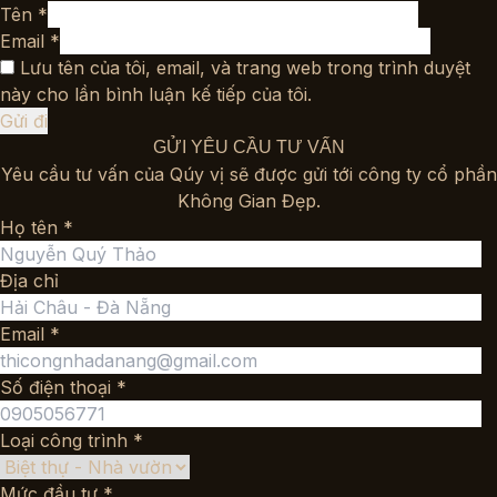
Tên
*
Email
*
Lưu tên của tôi, email, và trang web trong trình duyệt
này cho lần bình luận kế tiếp của tôi.
GỬI YÊU CẦU TƯ VẤN
Yêu cầu tư vấn của Qúy vị sẽ được gửi tới công ty cổ phần
Không Gian Đẹp.
Họ tên *
Địa chỉ
Email *
Số điện thoại *
Loại công trình *
Mức đầu tư *