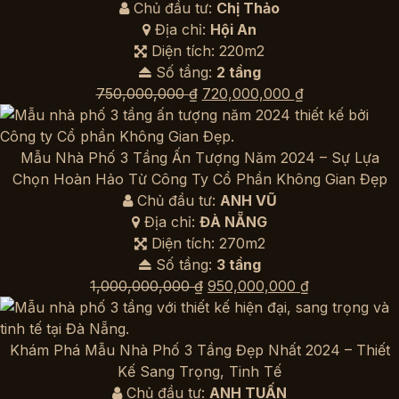
Chủ đầu tư:
Chị Thảo
Địa chỉ:
Hội An
Diện tích: 220m2
Số tầng:
2 tầng
Giá
Giá
750,000,000
₫
720,000,000
₫
gốc
hiện
là:
tại
750,000,000 ₫.
là:
Mẫu Nhà Phố 3 Tầng Ấn Tượng Năm 2024 – Sự Lựa
720,000,000 
Chọn Hoàn Hảo Từ Công Ty Cổ Phần Không Gian Đẹp
Chủ đầu tư:
ANH VŨ
Địa chỉ:
ĐÀ NẴNG
Diện tích: 270m2
Số tầng:
3 tầng
Giá
Giá
1,000,000,000
₫
950,000,000
₫
gốc
hiện
là:
tại
1,000,000,000 ₫.
là:
Khám Phá Mẫu Nhà Phố 3 Tầng Đẹp Nhất 2024 – Thiết
950,000,000 
Kế Sang Trọng, Tinh Tế
Chủ đầu tư:
ANH TUẤN