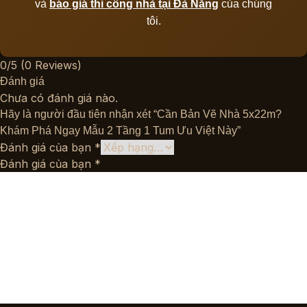
và
báo giá thi công nhà tại Đà Nẵng
của chúng
tôi.
0/5
(0 Reviews)
Đánh giá
Chưa có đánh giá nào.
Hãy là người đầu tiên nhận xét “Cần Bản Vẽ Nhà 5x22m?
Khám Phá Ngay Mẫu 2 Tầng 1 Tum Ưu Việt Này”
Đánh giá của bạn
*
Đánh giá của bạn
*