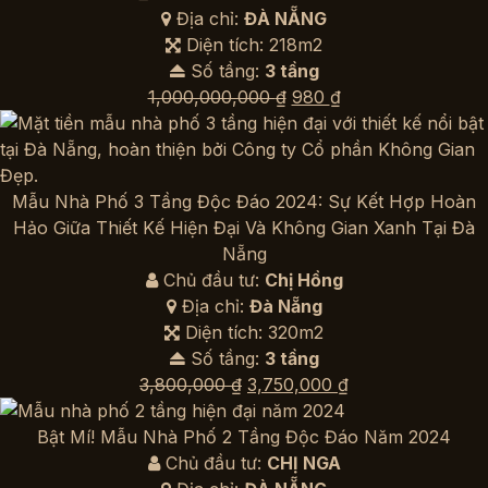
Địa chỉ:
ĐÀ NẴNG
Diện tích: 218m2
Số tầng:
3 tầng
Giá
Giá
1,000,000,000
₫
980
₫
gốc
hiện
là:
tại
1,000,000,000 ₫.
là:
980 ₫.
Mẫu Nhà Phố 3 Tầng Độc Đáo 2024: Sự Kết Hợp Hoàn
Hảo Giữa Thiết Kế Hiện Đại Và Không Gian Xanh Tại Đà
Nẵng
Chủ đầu tư:
Chị Hồng
Địa chỉ:
Đà Nẵng
Diện tích: 320m2
Số tầng:
3 tầng
Giá
Giá
3,800,000
₫
3,750,000
₫
gốc
hiện
là:
tại
Bật Mí! Mẫu Nhà Phố 2 Tầng Độc Đáo Năm 2024
3,800,000 ₫.
là:
Chủ đầu tư:
CHỊ NGA