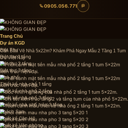
Bỏ
0905.056.771
qua
nội
dung
Trang Chủ
Dự án KGD
Biệt Thự
Cần Bản Vẽ Nhà 5x22m? Khám Phá Ngay Mẫu 2 Tầng 1 Tum
Biệt thự 1 tầng
Ưu Việt Này
Biệt thự 2 tầng
Biệt thự 3 tầng
Nhà phố
Thiết kế nhà phố 1 tầng
Thiết kế nhà phố 2 tầng
Thiết kế nhà phố 3 tầng
Thiết kế nhà phố trên 3 tầng
Khách Sạn
Thiết kế Căn Hộ
Thiết kế Văn phòng