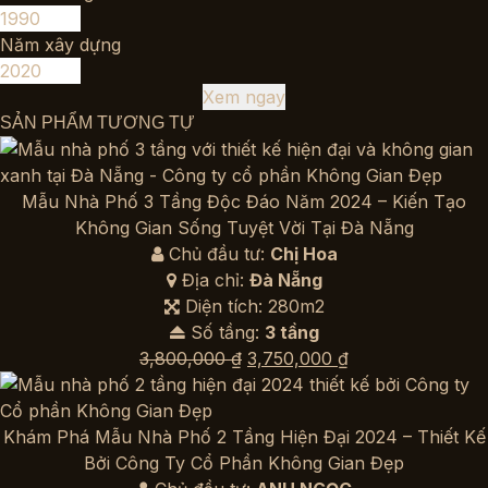
Năm xây dựng
Xem ngay
SẢN PHẨM TƯƠNG TỰ
Mẫu Nhà Phố 3 Tầng Độc Đáo Năm 2024 – Kiến Tạo
Không Gian Sống Tuyệt Vời Tại Đà Nẵng
Chủ đầu tư:
Chị Hoa
Địa chỉ:
Đà Nẵng
Diện tích: 280m2
Số tầng:
3 tầng
Giá
Giá
3,800,000
₫
3,750,000
₫
gốc
hiện
là:
tại
3,800,000 ₫.
là:
Khám Phá Mẫu Nhà Phố 2 Tầng Hiện Đại 2024 – Thiết Kế
3,750,000 ₫.
Bởi Công Ty Cổ Phần Không Gian Đẹp