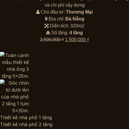
2,500,000 ₫.
là:
và chi phí xây dựng
1,500,000 ₫.
Chủ đầu tư:
Thương Mại
Địa chỉ:
Đà Nẵng
Diện tích: 320m2
Số tầng:
4 tầng
Giá
Giá
2,500,000
₫
1,500,000
₫
gốc
hiện
là:
tại
2,500,000 ₫.
là:
1,500,000 ₫.
Thiết kế nhà phố 1 tầng
Thiết kế nhà phố 2 tầng