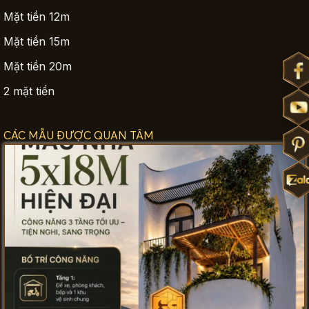
Mặt tiền 12m
Mặt tiền 15m
Mặt tiền 20m
2 mặt tiền
CÁC MẪU ĐƯỢC QUAN TÂM