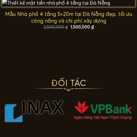
1,500,000 ₫.
Mẫu Nhà phố 4 tầng 5×20m tại Đà Nẵng đẹp, tối ưu
công năng và chi phí xây dựng
Giá
Giá
2,500,000
₫
1,500,000
₫
gốc
hiện
là:
tại
2,500,000 ₫.
là:
1,500,000 ₫.
ĐỐI TÁC