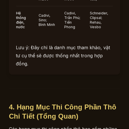
Hệ
Cadivi,
Schneider,
Cadivi,
thống
Trần Phú;
Clipsal;
Sino;
điện,
Tiền
Rehau,
Bình Minh
nước
Phong
Vesbo
Lưu ý: Đây chỉ là danh mục tham khảo, vật
tư cụ thể sẽ được thống nhất trong hợp
đồng.
4. Hạng Mục Thi Công Phần Thô
Chi Tiết (Tổng Quan)
Các hạng mục thi công phần thô bao gồm những