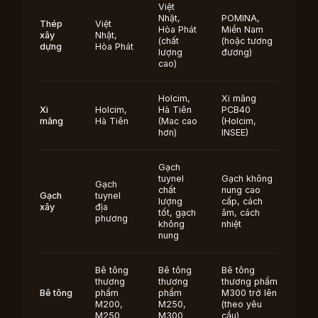
Việt
Nhật,
POMINA,
Thép
Việt
Hòa Phát
Miền Nam
xây
Nhật,
(chất
(hoặc tương
dựng
Hòa Phát
lượng
đương)
cao)
Holcim,
Xi măng
Xi
Holcim,
Hà Tiên
PCB40
măng
Hà Tiên
(Mac cao
(Holcim,
hơn)
INSEE)
Gạch
tuynel
Gạch không
Gạch
chất
nung cao
Gạch
tuynel
lượng
cấp, cách
xây
địa
tốt, gạch
âm, cách
phương
không
nhiệt
nung
Bê tông
Bê tông
Bê tông
thương
thương
thương phẩm
Bê tông
phẩm
phẩm
M300 trở lên
M200,
M250,
(theo yêu
M250
M300
cầu)