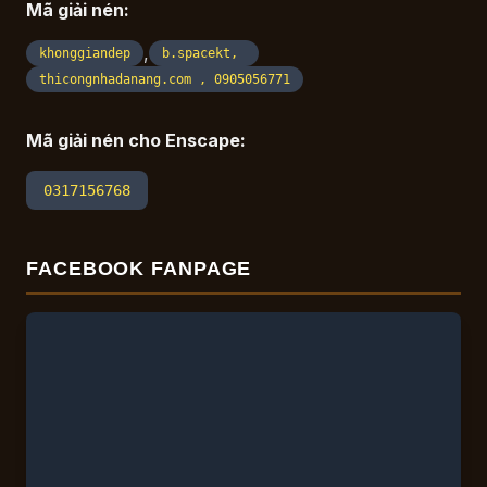
Mã giải nén:
,
khonggiandep
b.spacekt,
thicongnhadanang.com , 0905056771
Mã giải nén cho Enscape:
0317156768
FACEBOOK FANPAGE