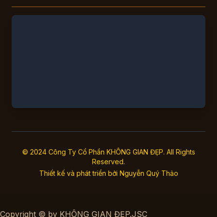
© 2024 Công Ty Cổ Phần KHÔNG GIAN ĐẸP. All Rights
Reserved.
Thiết kế và phát triển bởi
Nguyễn Quý Thảo
Copyright © by KHÔNG GIAN ĐẸP.JSC