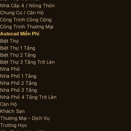
Nhà Cấp 4 / Nông Thôn
Chung Cư / Căn Hộ
Công Trình Công Cộng
Công Trình Thương Mại
Autocad Miễn Phí
Biệt Thự
Biệt Thự 1 Tầng
Biệt Thự 2 Tầng
Biệt Thự 3 Tầng Trở Lên
Nhà Phố
Nhà Phố 1 Tầng
Nhà Phố 2 Tầng
Nhà Phố 3 Tầng
Nhà Phố 4 Tầng Trở Lên
Căn Hộ
Khách Sạn
Thương Mại – Dịch Vụ
Trường Học