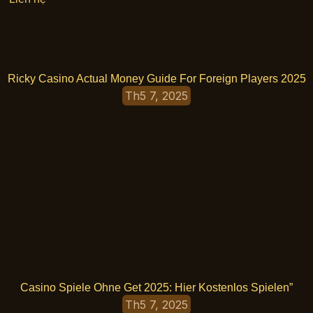
Ricky Casino Actual Money Guide For Foreign Players 2025
Th5 7, 2025
Casino Spiele Ohne Get 2025: Hier Kostenlos Spielen”
Th5 7, 2025