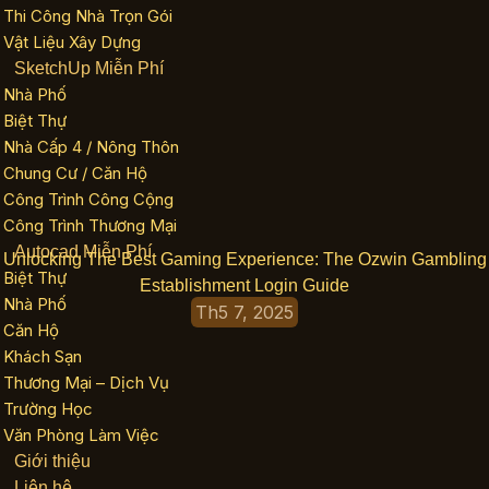
Thi Công Nhà Trọn Gói
Vật Liệu Xây Dựng
SketchUp Miễn Phí
Nhà Phố
Biệt Thự
Nhà Cấp 4 / Nông Thôn
Chung Cư / Căn Hộ
Công Trình Công Cộng
Công Trình Thương Mại
Autocad Miễn Phí
Unlocking The Best Gaming Experience: The Ozwin Gambling
Biệt Thự
Establishment Login Guide
Nhà Phố
Th5 7, 2025
Căn Hộ
Khách Sạn
Thương Mại – Dịch Vụ
Trường Học
Văn Phòng Làm Việc
Giới thiệu
Liên hệ