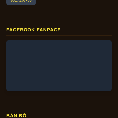
0317156768
FACEBOOK FANPAGE
BẢN ĐỒ