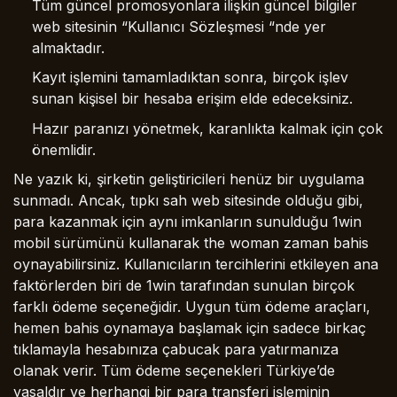
Tüm güncel promosyonlara ilişkin güncel bilgiler
web sitesinin “Kullanıcı Sözleşmesi “nde yer
almaktadır.
Kayıt işlemini tamamladıktan sonra, birçok işlev
sunan kişisel bir hesaba erişim elde edeceksiniz.
Hazır paranızı yönetmek, karanlıkta kalmak için çok
önemlidir.
Ne yazık ki, şirketin geliştiricileri henüz bir uygulama
sunmadı. Ancak, tıpkı sah web sitesinde olduğu gibi,
para kazanmak için aynı imkanların sunulduğu 1win
mobil sürümünü kullanarak the woman zaman bahis
oynayabilirsiniz. Kullanıcıların tercihlerini etkileyen ana
faktörlerden biri de 1win tarafından sunulan birçok
farklı ödeme seçeneğidir. Uygun tüm ödeme araçları,
hemen bahis oynamaya başlamak için sadece birkaç
tıklamayla hesabınıza çabucak para yatırmanıza
olanak verir. Tüm ödeme seçenekleri Türkiye’de
yasaldır ve herhangi bir para transferi işleminin