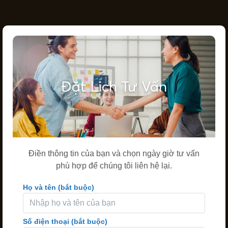
Đặt Lịch Tư Vấn
Điền thông tin của bạn và chọn ngày giờ tư vấn
phù hợp để chúng tôi liên hệ lại.
Họ và tên (bắt buộc)
Số điện thoại (bắt buộc)