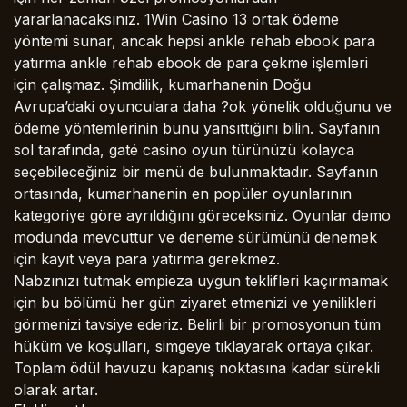
yararlanacaksınız. 1Win Casino 13 ortak ödeme
yöntemi sunar, ancak hepsi ankle rehab ebook para
yatırma ankle rehab ebook de para çekme işlemleri
için çalışmaz. Şimdilik, kumarhanenin Doğu
Avrupa’daki oyunculara daha ?ok yönelik olduğunu ve
ödeme yöntemlerinin bunu yansıttığını bilin. Sayfanın
sol tarafında, gaté casino oyun türünüzü kolayca
seçebileceğiniz bir menü de bulunmaktadır. Sayfanın
ortasında, kumarhanenin en popüler oyunlarının
kategoriye göre ayrıldığını göreceksiniz. Oyunlar demo
modunda mevcuttur ve deneme sürümünü denemek
için kayıt veya para yatırma gerekmez.
Nabzınızı tutmak empieza uygun teklifleri kaçırmamak
için bu bölümü her gün ziyaret etmenizi ve yenilikleri
görmenizi tavsiye ederiz. Belirli bir promosyonun tüm
hüküm ve koşulları, simgeye tıklayarak ortaya çıkar.
Toplam ödül havuzu kapanış noktasına kadar sürekli
olarak artar.