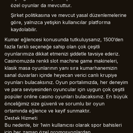
özel oyunlar da mevcuttur.
Şirket politikasına ve mevcut yasal düzenlemelerine
göre, yalnızca yetişkin kullanıcılar platforma
kaydolabilir.
Kumar eğlencesi konusunda tutkuluysanız, 1500’den
fazla farklı seçeneğe sahip olan çok çeşitli
oyunlarımıza dikkat etmenizi şiddetle tavsiye ederiz.
Casinomuzda renkli slot machine game makineleri,
klasik masa oyunlarının yanı sıra kumarhanemizin
sanal duvarları içinde heyecan verici canlı krupiye
oyunları bulacaksınız. Oyun portalımızda, her deneyim
ve para seviyesinden oyuncular için uygun çok çeşitli
popüler online casino oyunları bulacaksınız. En büyük
önceliğimiz size güvenli ve sorumlu bir oyun
ortamında eğlence ve keyif sunmaktır.
Destek Hizmeti
Bu nedenle, bir 1win kullanıcısı olarak spor bahisleri
için her zaman özel promosyonlardan