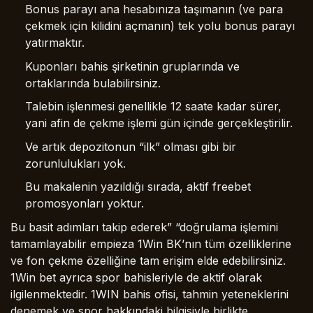
Bonus parayı ana hesabınıza taşımanın (ve para
çekmek için kilidini açmanın) tek yolu bonus parayı
yatırmaktır.
Kuponları bahis şirketinin gruplarında ve
ortaklarında bulabilirsiniz.
Talebin işlenmesi genellikle 12 saate kadar sürer,
yani afin de çekme işlemi gün içinde gerçekleştirilir.
Ve artık depozitonun “ilk” olması gibi bir
zorunlulukları yok.
Bu makalenin yazıldığı sırada, aktif freebet
promosyonları yoktur.
Bu basit adımları takip ederek” “doğrulama işlemini
tamamlayabilir empieza 1Win BK’nın tüm özelliklerine
ve fon çekme özelliğine tam erişim elde edebilirsiniz.
1Win bet ayrıca spor bahisleriyle de aktif olarak
ilgilenmektedir. 1WIN bahis ofisi, tahmin yeteneklerini
denemek ve spor hakkındaki bilgisiyle birlikte