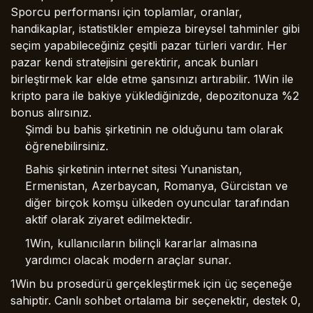
Sporcu performansı için toplamlar, oranlar,
handikaplar, istatistikler empieza bireysel tahminler gibi
seçim yapabileceğiniz çeşitli pazar türleri vardır. Her
pazar kendi stratejisini gerektirir, ancak bunları
birleştirmek kar elde etme şansınızı artırabilir. 1Win ile
kripto para ile bakiye yüklediğinizde, depozitonuza %2
bonus alırsınız.
Şimdi bu bahis şirketinin ne olduğunu tam olarak
öğrenebilirsiniz.
Bahis şirketinin internet sitesi Yunanistan,
Ermenistan, Azerbaycan, Romanya, Gürcistan ve
diğer birçok komşu ülkeden oyuncular tarafından
aktif olarak ziyaret edilmektedir.
1Win, kullanıcıların bilinçli kararlar almasına
yardımcı olacak modern araçlar sunar.
1Win bu prosedürü gerçekleştirmek için üç seçeneğe
sahiptir. Canlı sohbet ortalama bir seçenektir, destek 0,