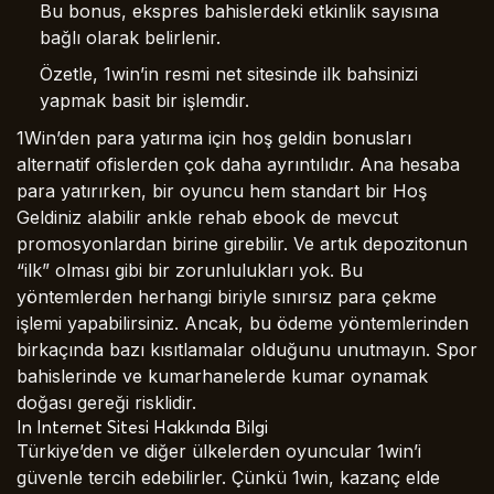
Bu bonus, ekspres bahislerdeki etkinlik sayısına
bağlı olarak belirlenir.
Özetle, 1win’in resmi net sitesinde ilk bahsinizi
yapmak basit bir işlemdir.
1Win’den para yatırma için hoş geldin bonusları
alternatif ofislerden çok daha ayrıntılıdır. Ana hesaba
para yatırırken, bir oyuncu hem standart bir Hoş
Geldiniz alabilir ankle rehab ebook de mevcut
promosyonlardan birine girebilir. Ve artık depozitonun
“ilk” olması gibi bir zorunlulukları yok. Bu
yöntemlerden herhangi biriyle sınırsız para çekme
işlemi yapabilirsiniz. Ancak, bu ödeme yöntemlerinden
birkaçında bazı kısıtlamalar olduğunu unutmayın. Spor
bahislerinde ve kumarhanelerde kumar oynamak
doğası gereği risklidir.
In Internet Sitesi Hakkında Bilgi
Türkiye’den ve diğer ülkelerden oyuncular 1win’i
güvenle tercih edebilirler. Çünkü 1win, kazanç elde