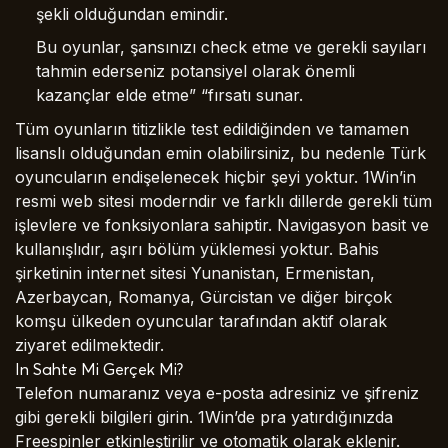
şekli olduğundan emindir.
Bu oyunlar, şansınızı check etme ve gerekli sayıları
tahmin ederseniz potansiyel olarak önemli
kazançlar elde etme” “fırsatı sunar.
Tüm oyunların titizlikle test edildiğinden ve tamamen
lisanslı olduğundan emin olabilirsiniz, bu nedenle Türk
oyuncuların endişelenecek hiçbir şeyi yoktur. 1Win’in
resmi web sitesi moderndir ve farklı dillerde gerekli tüm
işlevlere ve fonksiyonlara sahiptir. Navigasyon basit ve
kullanışlıdır, aşırı bölüm yüklemesi yoktur. Bahis
şirketinin internet sitesi Yunanistan, Ermenistan,
Azerbaycan, Romanya, Gürcistan ve diğer birçok
komşu ülkeden oyuncular tarafından aktif olarak
ziyaret edilmektedir.
In Sahte Mi Gerçek Mi?
Telefon numaranız veya e-posta adresiniz ve şifreniz
gibi gerekli bilgileri girin. 1Win’de pra yatırdığınızda
Freespinler etkinleştirilir ve otomatik olarak eklenir.