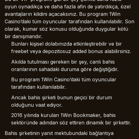
oyun oynadıkça ve daha fazla afin de yatırdıkça, özel
avantajların kilidini açacaksınız. Bu program 1Win
Casino’daki tüm oyuncular tarafından kullanılabilir. Son
olarak, kumar söz konusu olduğunda duygular kötü
bir danışmandır.
Bunları kişisel dolabınızda etkinleştirebilir ve bir
freebet veya depozitosuz added bonus alabilirsiniz.
Akılda tutulması gereken bir şey, canlı bahis
oranlarının sahadaki duruma göre değiştiğidir.
Bu program 1Win Casino’daki tüm oyuncular
tarafından kullanılabilir.
Ancak bahis şirketi bunun geçici bir durum
olduğunu vaat ediyor.
2016 yılında kurulan 1Win Bookmaker, bahis
sektöründe adından söz ettiren dinamik bir şirkettir.
Bahis şirketinin yanıt mektubundaki bağlantıya