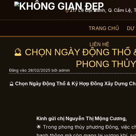
Bỏ
217 Lê Đại Hành, Q. Cẩm Lệ, 
qua
nội
dung
TRANG CHỦ
DỰ
LIÊN HỆ
🔮 CHỌN NGÀY ĐỘNG THỔ
PHONG THỦY
Đăng vào
28/02/2025
bởi
admin
🔮
Chọn Ngày Động Thổ & Ký Hợp Đồng Xây Dựng Ch
Kính gửi chị Nguyễn Thị Mộng Cương,
🌟 Trong phong thủy phương Đông, việc ch
hanh thông mà còn mang lại vượng khí, sự 