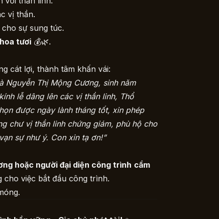
 với thần linh.
c vị thần.
g cho sự sung túc.
hoa tươi
💰🌿.
g cát lợi, thành tâm khấn vái:
à Nguyễn Thị Mộng Cương, sinh năm
ính lễ dâng lên các vị thần linh, Thổ
họn được ngày lành tháng tốt, xin phép
g chư vị thần linh chứng giám, phù hộ cho
 vạn sự như ý. Con xin tạ ơn!”
ng hoặc người đại diện công trình
cầm
 cho việc bắt đầu công trình.
 móng.