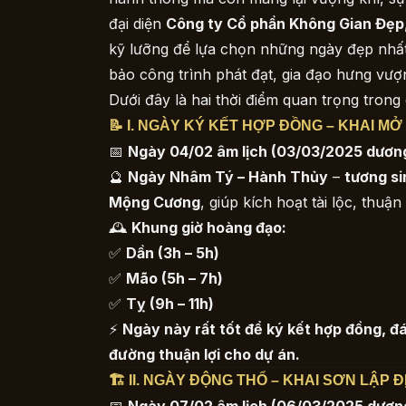
đại diện
Công ty Cổ phần Không Gian Đẹp
kỹ lưỡng để lựa chọn những ngày đẹp nhất
bảo công trình phát đạt, gia đạo hưng vượ
Dưới đây là hai thời điểm quan trọng trong 
📝 I. NGÀY KÝ KẾT HỢP ĐỒNG – KHAI MỞ 
📅
Ngày 04/02 âm lịch (03/03/2025 dương
🔮
Ngày Nhâm Tý – Hành Thủy
–
tương si
Mộng Cương
, giúp kích hoạt tài lộc, thuậ
🕰
Khung giờ hoàng đạo:
✅
Dần (3h – 5h)
✅
Mão (5h – 7h)
✅
Tỵ (9h – 11h)
⚡
Ngày này rất tốt để ký kết hợp đồng, đ
đường thuận lợi cho dự án.
🏗 II. NGÀY ĐỘNG THỔ – KHAI SƠN LẬP Đ