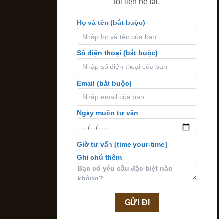
tôi liên hệ lại.
Họ và tên (bắt buộc)
Số điện thoại (bắt buộc)
Email (bắt buộc)
Ngày muốn tư vấn
Giờ tư vấn
[time your-time]
Ghi chú thêm