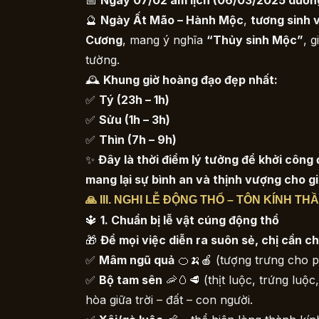
📅
Ngày 07/02 âm lịch (06/03/2025 dương
🔮
Ngày Ất Mão – Hành Mộc
,
tương sinh 
Cương
, mang ý nghĩa
“Thủy sinh Mộc”
, 
tường.
🕰
Khung giờ hoàng đạo đẹp nhất:
✅
Tý (23h – 1h)
✅
Sửu (1h – 3h)
✅
Thìn (7h – 9h)
✨
Đây là thời điểm lý tưởng để khởi công
mang lại sự bình an và thịnh vượng cho gi
🙏 III. NGHI LỄ ĐỘNG THỔ – TÔN KÍNH T
🔱
1. Chuẩn bị lễ vật cúng động thổ
🎁
Để mọi việc diễn ra suôn sẻ, chị cần ch
✅
Mâm ngũ quả
🍊🍌🍎 (tượng trưng cho p
✅
Bộ tam sên
🦐🥚🥩 (thịt luộc, trứng luộ
hòa giữa trời – đất – con người.