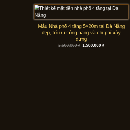
2,500,000 ₫.
là:
1,500,000 ₫.
Mẫu Nhà phố 4 tầng 5×20m tại Đà Nẵng
đẹp, tối ưu công năng và chi phí xây
dựng
Giá
Giá
2,500,000
₫
1,500,000
₫
gốc
hiện
là:
tại
2,500,000 ₫.
là:
1,500,000 ₫.