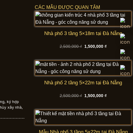
CÁC MẪU ĐƯỢC QUAN TÂM
Nhà phố 3 tầng 5×18m tại Đà Nẵng
Giá
Giá
2,500,000
₫
1,500,000
₫
gốc
hiện
là:
tại
2,500,000 ₫.
là:
1,500,000 ₫.
Nhà phố 2 tầng 5×22m tại Đà Nẵng
Giá
Giá
2,500,000
₫
1,500,000
₫
gốc
hiện
ựng
,
ký hợp
là:
tại
hủy xây nhà
,
2,500,000 ₫.
là:
1,500,000 ₫.
Mẫu Nhà phố 3 tầng 5×22m tại Đà Nẵng