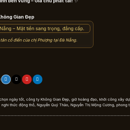
ình bền vững – Gia chủ phát tài!
✨
Không Gian Đẹp
tân cổ điển của chị Phượng tại Đà Nẵng.
chọn ngày tốt
,
công ty Không Gian Đẹp
,
giờ hoàng đạo
,
khởi công xây d
,
nghi thức động thổ
,
Nguyễn Quý Thảo
,
Nguyễn Thị Mộng Cương
,
phong t