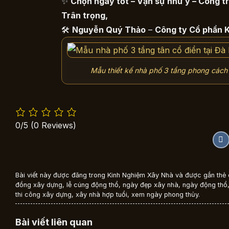
✨
Chọn ngày tốt – Vạn sự như ý – Công tr
Trân trọng,
🛠
Nguyễn Quý Thảo
–
Công ty Cổ phần 
Mẫu thiết kế nhà phố 3 tầng phong cách 
0/5
(0 Reviews)
Bài viết này được đăng trong
Kinh Nghiệm Xây Nhà
và được gắn thẻ
đồng xây dựng
,
lễ cúng động thổ
,
ngày đẹp xây nhà
,
ngày động thổ
thi công xây dựng
,
xây nhà hợp tuổi
,
xem ngày phong thủy
.
Bài viết liên quan