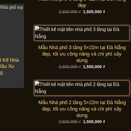
đẹp
Giá
Giá
2,500,000
₫
1,500,000
₫
gốc
hiện
là:
tại
2,500,000 ₫.
là:
1,500,000 ₫.
Mẫu Nhà phố 3 tầng 5×22m tại Đà Nẵng
đẹp, tối ưu công năng và chi phí xây
t Kế Nhà
dựng
Đầu Xu
Giá
Giá
2,500,000
₫
1,500,000
₫
gốc
hiện
ng
là:
tại
2,500,000 ₫.
là:
1,500,000 ₫.
Mẫu Nhà phố 2 tầng 5×22m tại Đà Nẵng
đẹp, tối ưu công năng và chi phí xây
dựng
Giá
Giá
2,500,000
₫
1,500,000
₫
gốc
hiện
là:
tại