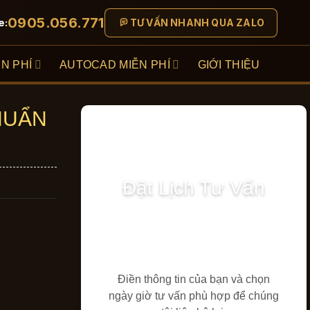
0905.056.771
e:
TƯ VẤN NHANH QUA ZALO
N PHÍ
AUTOCAD MIỄN PHÍ
GIỚI THIỆU
HUẨN
Đặt Lịch Tư Vấn
Điền thông tin của bạn và chọn
ngày giờ tư vấn phù hợp để chúng