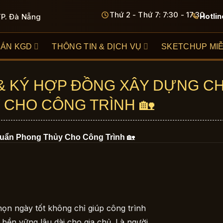
Thứ 2 - Thứ 7: 7:30 - 17:30
Hotlin
TP. Đà Nẵng
 ÁN KGD
THÔNG TIN & DỊCH VỤ
SKETCHUP MIỄ
 & KÝ HỢP ĐỒNG XÂY DỰNG C
 CHO CÔNG TRÌNH 🏡
uẩn Phong Thủy Cho Công Trình
🏡
ọn ngày tốt không chỉ giúp công trình
bền vững lâu dài cho gia chủ. Là người