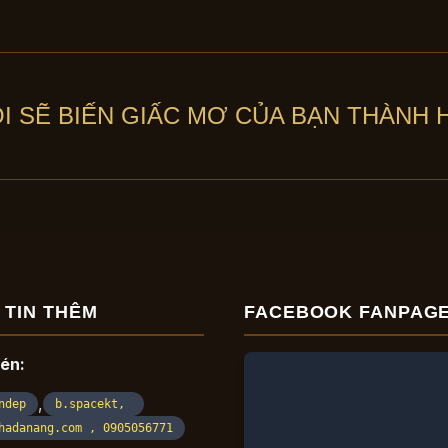
ÔI SẼ BIẾN GIẤC MƠ CỦA BẠN THÀNH H
 TIN THÊM
FACEBOOK FANPAG
nén:
,
ndep
b.spacekt,
hadanang.com , 0905056771