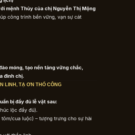
 lịch)
với mệnh Thủy của chị Nguyễn Thị Mộng
giúp công trình bền vững, vạn sự cát
 đào móng, tạo nền tảng vững chắc,
a đình chị.
HẦN LINH, TẠ ƠN THỔ CÔNG
uẩn bị đầy đủ lễ vật sau:
húc lộc đầy đủ).
c, tôm/cua luộc) – tượng trưng cho sự hài