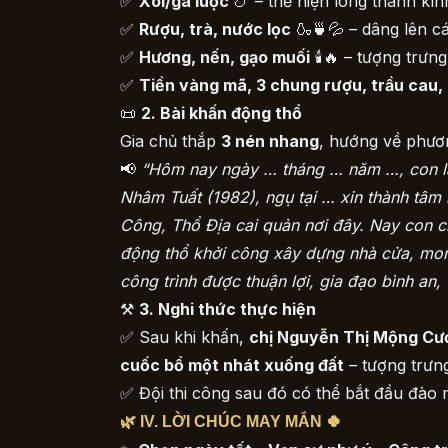
✅
Xôi/gà luộc
🍗 – thể hiện lòng thành kính
✅
Rượu, trà, nước lọc
🍶🍵💦 – dâng lên cá
✅
Hương, nến, gạo muối
🕯🔥 – tượng trưn
✅
Tiền vàng mã, 3 chung rượu, trầu cau, 
📜
2. Bài khấn động thổ
Gia chủ thắp
3 nén nhang
, hướng về phươn
📢
“Hôm nay ngày … tháng … năm …, con l
Nhâm Tuất (1982), ngụ tại … xin thành tâm k
Công, Thổ Địa cai quản nơi đây. Nay con c
động thổ khởi công xây dựng nhà cửa, mon
công trình được thuận lợi, gia đạo bình an,
⚒
3. Nghi thức thực hiện
✅ Sau khi khấn,
chị Nguyễn Thị Mộng Cươ
cuốc bổ một nhát xuống đất
– tượng trưng
✅ Đội thi công sau đó có thể bắt đầu đào
🌿 IV. LỜI CHÚC MAY MẮN 🍀