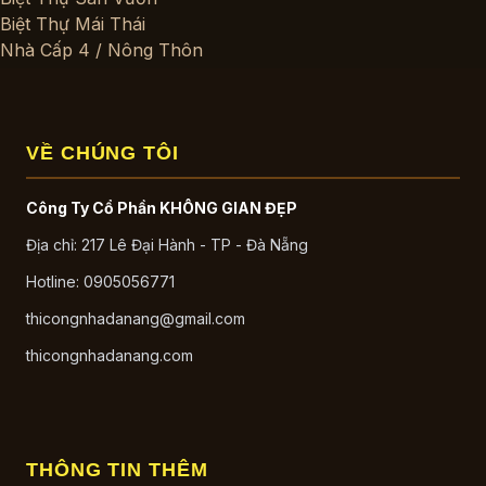
Biệt Thự Mái Thái
Nhà Cấp 4 / Nông Thôn
Chung Cư / Căn Hộ
Công Trình Công Cộng
Công Trình Thương Mại
VỀ CHÚNG TÔI
Autocad Miễn Phí
Biệt Thự
Biệt Thự 1 Tầng
Công Ty Cổ Phần KHÔNG GIAN ĐẸP
Biệt Thự 2 Tầng
Địa chỉ: 217 Lê Đại Hành - TP - Đà Nẵng
Biệt Thự 3 Tầng Trở Lên
Hotline: 0905056771
Nhà Phố
Nhà Phố 1 Tầng
thicongnhadanang@gmail.com
Nhà Phố 2 Tầng
thicongnhadanang.com
Nhà Phố 3 Tầng
Nhà Phố 4 Tầng Trở Lên
Căn Hộ
Khách Sạn
Thương Mại – Dịch Vụ
THÔNG TIN THÊM