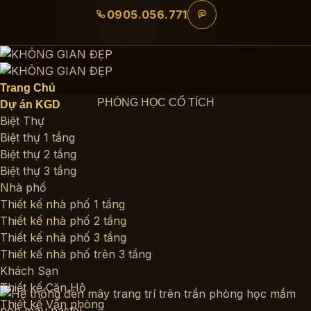
Bỏ
0905.056.771
qua
nội
dung
Trang Chủ
PHÒNG HỌC CỔ TÍCH
Dự án KGD
Biệt Thự
Biệt thự 1 tầng
Biệt thự 2 tầng
Biệt thự 3 tầng
Nhà phố
Thiết kế nhà phố 1 tầng
Thiết kế nhà phố 2 tầng
Thiết kế nhà phố 3 tầng
Thiết kế nhà phố trên 3 tầng
Khách Sạn
Thiết kế Căn Hộ
Thiết kế Văn phòng