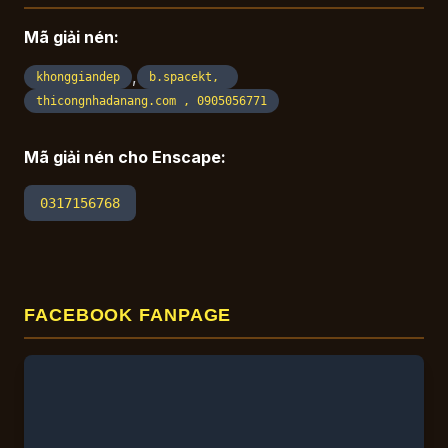
Trường Học
Văn Phòng Làm Việc
Mã giải nén:
Giới thiệu
,
khonggiandep
b.spacekt,
Liên hệ
thicongnhadanang.com , 0905056771
Mã giải nén cho Enscape:
0317156768
FACEBOOK FANPAGE