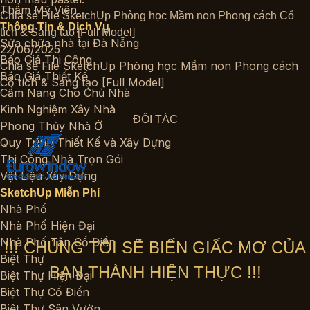
Thẩm Mỹ Viện
Chia sẻ File SketchUp Phòng học Mầm non Phong cách Cổ
Thông Tin & Dịch Vụ
tích & Sáng tạo [Full Model]
Sửa chữa nhà tại Đà Nẵng
22/06/2025
Báo Giá Thi Công
Chia sẻ File SketchUp Phòng học Mầm non Phong cách
Báo Giá Thiết Kế
Cổ tích & Sáng tạo [Full Model]
Cẩm Nang Cho Chủ Nhà
Kinh Nghiệm Xây Nhà
ĐỐI TÁC
Phong Thủy Nhà Ở
Quy Trình Thiết Kế và Xây Dựng
Thi Công Nhà Trọn Gói
Vật Liệu Xây Dựng
SketchUp Miễn Phí
Nhà Phố
Nhà Phố Hiện Đại
Nhà Phố Tân Cổ Điển
!!! CHÚNG TÔI SẼ BIẾN GIẤC MƠ CỦA
Biệt Thự
BẠN THÀNH HIỆN THỰC !!!
Biệt Thự Hiện Đại
Biệt Thự Cổ Điển
Biệt Thự Sân Vườn