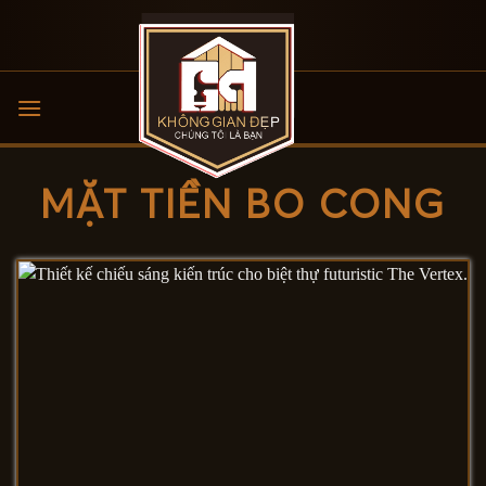
Bỏ
qua
nội
dung
MẶT TIỀN BO CONG